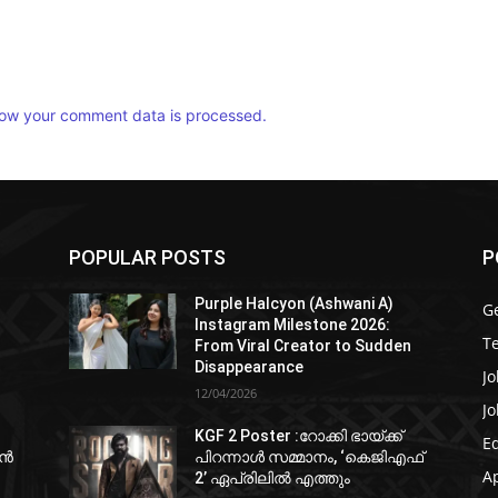
ow your comment data is processed.
POPULAR POSTS
P
Purple Halcyon (Ashwani A)
G
Instagram Milestone 2026:
T
From Viral Creator to Sudden
Disappearance
Jo
12/04/2026
Jo
KGF 2 Poster :റോക്കി ഭായ്ക്ക്
E
ഷൻ
പിറന്നാൾ സമ്മാനം, ‘കെജിഎഫ്
A
2’ ഏപ്രിലിൽ എത്തും