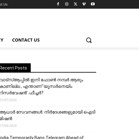
ct Us
CY
CONTACT US
Recent Posts
വാട്‌സ്ആപ്പിൽ ഇനി ഫോൺ നമ്പർ ആരും
കാണില്ല , എന്താണ് ‘യൂസർനെയിം
റിസർവേഷൻ’ ഫീച്ചർ?
01/07/2026
ആധാർ സേവനങ്ങൾ: നിർദേശങ്ങളുമായി ഐടി
മിഷൻ
17/06/2026
India Temporarily Bans Telegram Ahead of