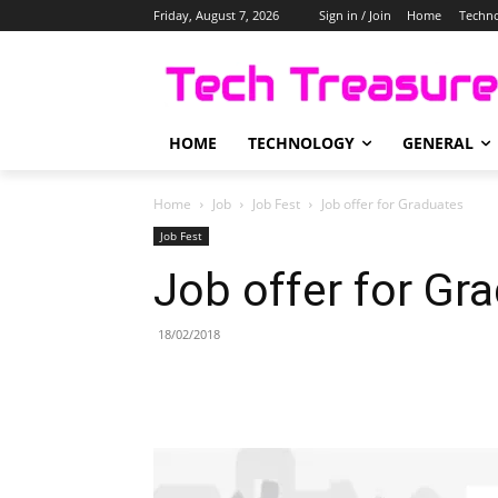
Friday, August 7, 2026
Sign in / Join
Home
Techn
HOME
TECHNOLOGY
GENERAL
Home
Job
Job Fest
Job offer for Graduates
Job Fest
Job offer for Gr
18/02/2018
Share