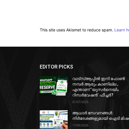
This site uses Akismet to reduce spam.
Learn h
EDITOR PICKS
വാട്‌സ്ആപ്പിൽ ഇനി ഫോൺ
നമ്പർ ആരും കാണില്ല ,
എന്താണ് ‘യൂസർനെയിം
റിസർവേഷൻ’ ഫീച്ചർ?
01/07/2026
ആധാർ സേവനങ്ങൾ:
നിർദേശങ്ങളുമായി ഐടി മി
17/06/2026