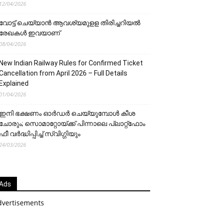
12/04/2026
വോട്ട് ചെയ്യാന്‍ ആവശ്യമുളള തിരിച്ചറിയല്‍
രേഖകള്‍ ഇവയാണ്
08/04/2026
New Indian Railway Rules for Confirmed Ticket
Cancellation from April 2026 – Full Details
Explained
01/04/2026
ഇനി ഭക്ഷണം ഓർഡർ ചെയ്യുമ്പോൾ കീശ
ചോരും; സൊമാറ്റോയ്ക്ക് പിന്നാലെ പ്ലാറ്റ്‌ഫോം
ഫീ വർദ്ധിപ്പിച്ച് സ്വിഗ്ഗിയും
24/03/2026
Ads
dvertisements