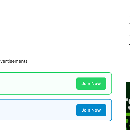
vertisements
Join Now
Join Now