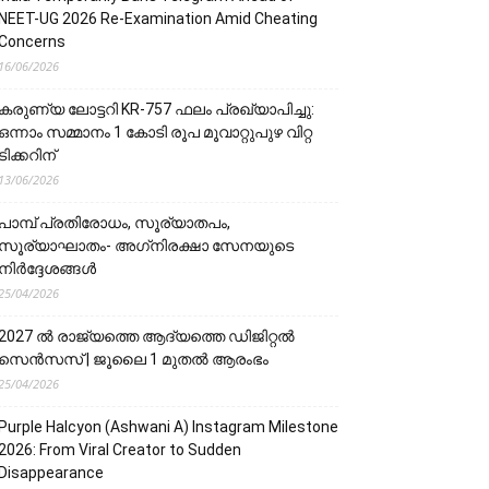
NEET-UG 2026 Re-Examination Amid Cheating
Concerns
16/06/2026
കരുണ്യ ലോട്ടറി KR-757 ഫലം പ്രഖ്യാപിച്ചു:
ഒന്നാം സമ്മാനം 1 കോടി രൂപ മൂവാറ്റുപുഴ വിറ്റ
ടിക്കറിന്
13/06/2026
പാമ്പ് പ്രതിരോധം, സൂര്യാതപം,
സൂര്യാഘാതം- അഗ്‌നിരക്ഷാ സേനയു‌‌‌ടെ
നിർദ്ദേശങ്ങൾ
25/04/2026
2027 ൽ രാജ്യത്തെ ആദ്യത്തെ ഡിജിറ്റൽ
സെൻസസ് | ജൂലൈ 1 മുതൽ ആരംഭം
25/04/2026
Purple Halcyon (Ashwani A) Instagram Milestone
2026: From Viral Creator to Sudden
Disappearance