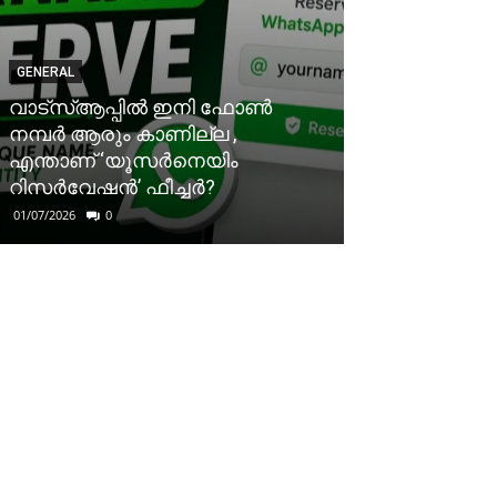
GENERAL
വാട്‌സ്ആപ്പിൽ ഇനി ഫോൺ
നമ്പർ ആരും കാണില്ല ,
എന്താണ് ‘യൂസർനെയിം
റിസർവേഷൻ’ ഫീച്ചർ?
01/07/2026
0