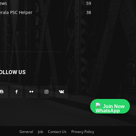
ews
59
erala PSC Helper
38
OLLOW US
Join Now
General
Job
Contact Us
Privacy Policy