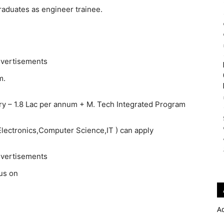
uates as engineer trainee.
vertisements
m.
ary – 1.8 Lac per annum + M. Tech Integrated Program
 Electronics,Computer Science,IT ) can apply
vertisements
us on
A