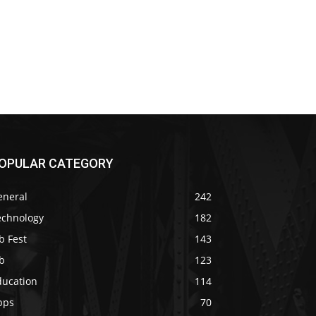
OPULAR CATEGORY
eneral
242
echnology
182
b Fest
143
b
123
ducation
114
pps
70