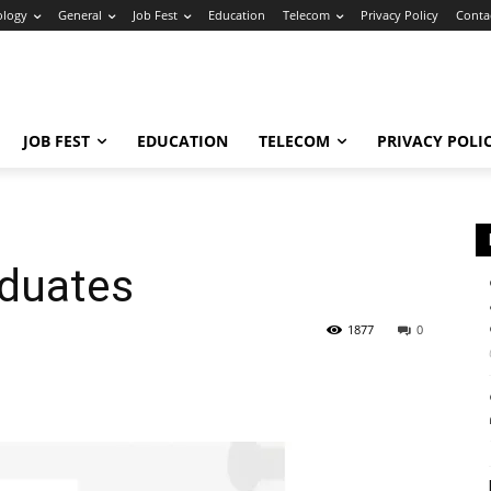
ology
General
Job Fest
Education
Telecom
Privacy Policy
Conta
JOB FEST
EDUCATION
TELECOM
PRIVACY POLI
aduates
1877
0