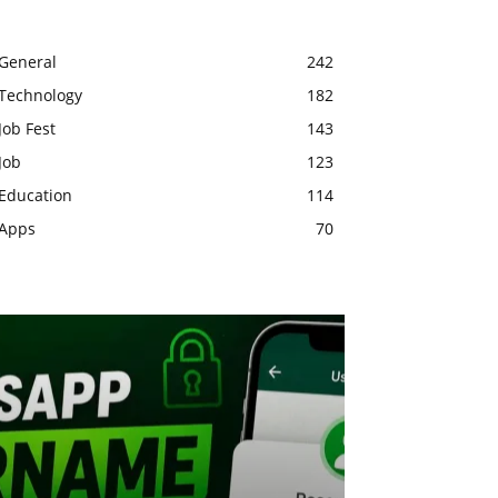
General
242
Technology
182
Job Fest
143
Job
123
Education
114
Apps
70