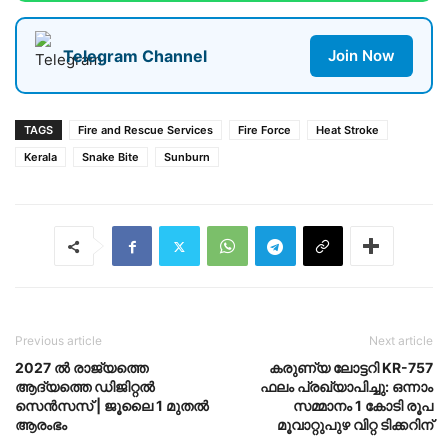
Telegram Channel
Join Now
TAGS
Fire and Rescue Services
Fire Force
Heat Stroke
Kerala
Snake Bite
Sunburn
Previous article
Next article
2027 ൽ രാജ്യത്തെ
കരുണ്യ ലോട്ടറി KR-757
ആദ്യത്തെ ഡിജിറ്റൽ
ഫലം പ്രഖ്യാപിച്ചു: ഒന്നാം
സെൻസസ് | ജൂലൈ 1 മുതൽ
സമ്മാനം 1 കോടി രൂപ
ആരംഭം
മൂവാറ്റുപുഴ വിറ്റ ടിക്കറിന്