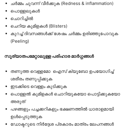
ചർമ്മം ചുവന്ന് വീർക്കുക (Redness & inflammation)
പൊള്ളലുകൾ
ചൊറിച്ചിൽ
ചെറിയ കുമിളകൾ (Blisters)
കുറച്ച് ദിവസങ്ങൾക്ക് ശേഷം ചർമ്മം ഉരിഞ്ഞുപോവുക
(Peeling)
സൂര്യാതപമേറ്റാലുള്ള പരിഹാര മാർഗ്ഗങ്ങൾ
തണുത്ത വെള്ളമോ ഐസ് ക്യൂബോ ഉപയോഗിച്ച്
ശരീരം തണുപ്പിക്കുക
ഇടക്കിടെ വെള്ളം കുടിക്കുക
പൊള്ളൽ കുമിളകൾ ചൊറിയുകയോ പൊട്ടിക്കുകയോ
അരുത്
പഴങ്ങളും പച്ചക്കറികളും ഭക്ഷണത്തിൽ ധാരാളമായി
ഉൾപ്പെടുത്തുക
ഡോക്ടറുടെ നിർദ്ദേശ പ്രകാരം മാത്രം ലേപനങ്ങൾ