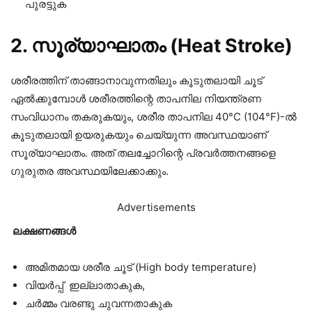
പുരട്ടുക
2. സൂര്യാഘാതം (Heat Stroke)
ശരീരത്തിന് താങ്ങാനാവുന്നതിലും കൂടുതലായി ചൂട്
ഏൽക്കുമ്പോൾ ശരീരത്തിന്റെ താപനില നിയന്ത്രണ
സംവിധാനം തകരുകയും, ശരീര താപനില 40°C (104°F)-ൽ
കൂടുതലായി ഉയരുകയും ചെയ്യുന്ന അവസ്ഥയാണ്
സൂര്യാഘാതം. അത് തലച്ചോറിന്റെ പ്രവർത്തനങ്ങളെ
ഗുരുതര അവസ്ഥയിലേക്കാക്കും.
Advertisements
ലക്ഷണങ്ങൾ
അമിതമായ ശരീര ചൂട് (High body temperature)
വിയർപ്പ് ഇല്ലാതാകുക,
ചർമ്മം വരണ്ടു ചുവന്നതാകുക