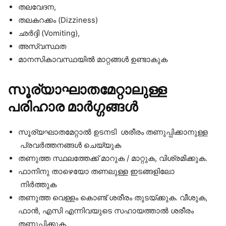
തലവേദന,
തലകറക്കം (Dizziness)
ഛർദ്ദി (Vomiting),
അസ്വസ്ഥത
മാനസികാവസ്ഥയിൽ മാറ്റങ്ങൾ ഉണ്ടാകുക
സൂര്യാഘാതമേറ്റാലുള്ള
പരിഹാര മാർഗ്ഗങ്ങൾ
സൂര്യഘാതമേറ്റാൽ ഉടനടി ശരീരം തണുപ്പിക്കാനുള്ള
പ്രവർത്തനങ്ങൾ ചെയ്യുക
തണുത്ത സ്ഥലത്തേക്ക് മാറുക / മാറ്റുക, വിശ്രമിക്കുക.
ഫാനിനു താഴെയോ തണലുള്ള ഇടങ്ങളിലോ
നിർത്തുക
തണുത്ത വെള്ളം കൊണ്ട് ശരീരം തുടയ്ക്കുക. വീശുക,
ഫാൻ, എസി എന്നിവയുടെ സഹായത്താൽ ശരീരം
തണുപ്പിക്കുക.