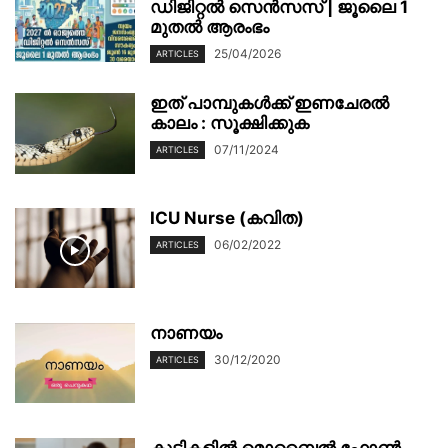
ഡിജിറ്റൽ സെൻസസ് | ജൂലൈ 1
മുതൽ ആരംഭം
25/04/2026
ARTICLES
ഇത് പാമ്പുകൾക്ക് ഇണചേരൽ
കാലം : സൂക്ഷിക്കുക
07/11/2024
ARTICLES
ICU Nurse (കവിത)
06/02/2022
ARTICLES
നാണയം
30/12/2020
ARTICLES