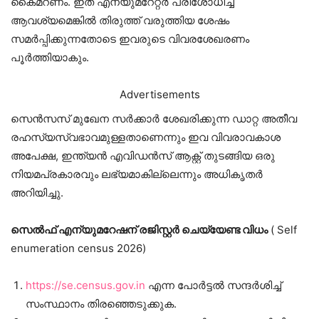
കൈമറണം. ഇത് എന്യുമറേറ്റർ പരിശോധിച്ച്
ആവശ്യമെങ്കിൽ തിരുത്ത് വരുത്തിയ ശേഷം
സമർപ്പിക്കുന്നതോടെ ഇവരുടെ വിവരശേഖരണം
പൂർത്തിയാകും.
Advertisements
സെൻസസ് മുഖേന സർക്കാർ ശേഖരിക്കുന്ന ഡാറ്റ അതീവ
രഹസ്യസ്വഭാവമുള്ളതാണെന്നും ഇവ വിവരാവകാശ
അപേക്ഷ, ഇന്ത്യൻ എവിഡൻസ് ആക്റ്റ് തുടങ്ങിയ ഒരു
നിയമപ്രകാരവും ലഭ്യമാകില്ലെന്നും അധികൃതർ
അറിയിച്ചു.
സെൽഫ് എന്യുമറേഷന് രജിസ്റ്റര്‍ ചെയ്യേണ്ട വിധം
( Self
enumeration census 2026)
https://se.census.gov.in
എന്ന പോര്‍ട്ടല്‍ സന്ദര്‍ശിച്ച്
സംസ്ഥാനം തിരഞ്ഞെടുക്കുക.