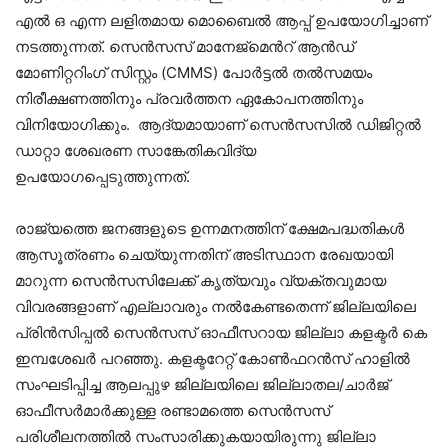
എൽ ഒ എന്ന ലളിതമായ മൊബൈൽ ആപ്പ് ഉപയോഗിച്ചാണ്
നടത്തുന്നത്. സെൻസസ് മാനേജ്മെൻറ് ആൻഡ്
മോണിറ്ററിംഗ് സിസ്റ്റം (CMMS) പോർട്ടൽ തൽസമയം
നിരീക്ഷണത്തിനും പ്രവർത്തന ഏകോപനത്തിനും
വിനിയോഗിക്കും. ആദ്യമായാണ് സെൻസസിൽ ഡിജിറ്റൽ
ഡാറ്റാ ശേഖരണ സാങ്കേതികവിദ്യ
ഉപയോഗപ്പെടുത്തുന്നത്.
രാജ്യത്തെ ജനങ്ങളുടെ ഉന്നമനത്തിന് ക്ഷേമപദ്ധതികൾ
ആസൂത്രണം ചെയ്യുന്നതിന് അടിസ്ഥാന രേഖയായി
മാറുന്ന സെൻസസിലേക്ക് കൃത്യവും വ്യക്തവുമായ
വിവരങ്ങളാണ് എല്ലാവരും നൽകേണ്ടതെന്ന് ജില്ലയിലെ
പ്രിൻസിപ്പൽ സെൻസസ് ഓഫീസറായ ജില്ലാ കളക്ടർ കെ
ഇമ്പശേഖർ പറഞ്ഞു. കളക്ടറേറ്റ് കോൺഫറൻസ് ഹാളിൽ
സംഘടിപ്പിച്ച ആലപ്പുഴ ജില്ലയിലെ ജില്ലാതല/ചാർജ്
ഓഫീസർമാർക്കുള്ള രണ്ടാമത്തെ സെൻസസ്
പരിശീലനത്തിൽ സംസാരിക്കുകയായിരുന്നു ജില്ലാ