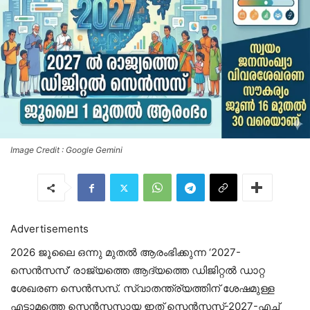
Image Credit : Google Gemini
Advertisements
2026 ജൂലൈ ഒന്നു മുതൽ ആരംഭിക്കുന്ന ‘2027-
സെൻസസ്’ രാജ്യത്തെ ആദ്യത്തെ ഡിജിറ്റൽ ഡാറ്റ
ശേഖരണ സെൻസസ്. സ്വാതന്ത്ര്യത്തിന് ശേഷമുള്ള
എട്ടാമത്തെ സെൻസസായ ഇത് സെൻസസ്-2027-എച്ച്