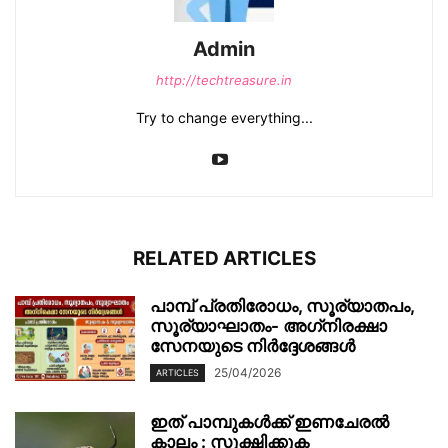
Admin
http://techtreasure.in
Try to change everything...
RELATED ARTICLES
പാമ്പ് പ്രതിരോധം, സൂര്യാതപം,
സൂര്യാഘാതം- അഗ്‌നിരക്ഷാ
സേനയു‌‌‌ടെ നിർദ്ദേശങ്ങൾ
25/04/2026
ARTICLES
ഇത് പാമ്പുകൾക്ക് ഇണചേരൽ
കാലം : സൂക്ഷിക്കുക