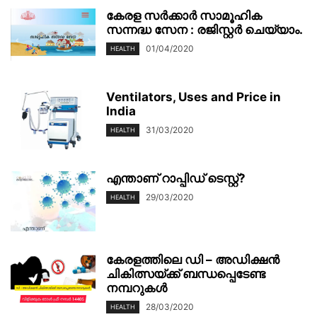
കേരള സർക്കാർ സാമൂഹിക
സന്നദ്ധ സേന : രജിസ്റ്റർ ചെയ്യാം.
01/04/2020
HEALTH
Ventilators, Uses and Price in
India
31/03/2020
HEALTH
എന്താണ് റാപ്പിഡ് ടെസ്റ്റ്?
29/03/2020
HEALTH
കേരളത്തിലെ ഡി – അഡിക്ഷൻ
ചികിത്സയ്ക്ക് ബന്ധപ്പെടേണ്ട
നമ്പറുകൾ
28/03/2020
HEALTH