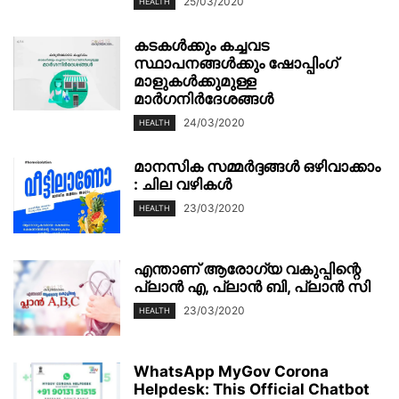
25/03/2020
HEALTH
കടകള്‍ക്കും കച്ചവട
സ്ഥാപനങ്ങള്‍ക്കും ഷോപ്പിംഗ്
മാളുകള്‍ക്കുമുള്ള
മാര്‍ഗനിര്‍ദേശങ്ങൾ
24/03/2020
HEALTH
മാനസിക സമ്മർദ്ദങ്ങൾ ഒഴിവാക്കാം
: ചില വഴികൾ
23/03/2020
HEALTH
എന്താണ് ആരോഗ്യ വകുപ്പിന്റെ
പ്ലാൻ എ, പ്ലാൻ ബി, പ്ലാൻ സി
23/03/2020
HEALTH
WhatsApp MyGov Corona
Helpdesk: This Official Chatbot