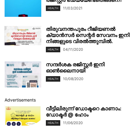
രജിസ്റ്റർ ചെയ്യേണ്ടതെങ്ങനെ?
11/03/2021
HEALTH
തിരുവനന്തപുരം റീജിയണൽ
ക്യാൻസർ സെന്റർ സേവനം ഇനി
നിങ്ങളുടെ വിരൽത്തുമ്പിൽ.
04/11/2020
HEALTH
സന്ദർശക രജിസ്റ്റർ ഇനി
ഓൺലൈനായി
10/08/2020
HEALTH
Advertisements
വീട്ടിലിരുന്ന് ഡോക്ടറെ കാണാം:
ഡോക്ടര്‍ @ ഹോം
11/06/2020
HEALTH