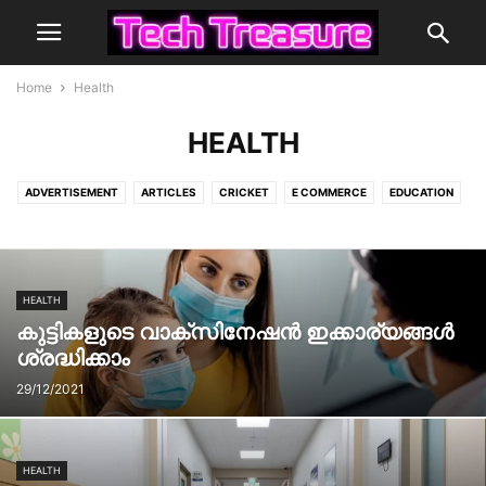
Home
Health
HEALTH
ADVERTISEMENT
ARTICLES
CRICKET
E COMMERCE
EDUCATION
EMPLOYMENT EXCHANGE NEWS
ENTERTAINMENT
FILMS
FLOWERS
FOOD
GENERAL
HEALTH
IMAGES
JOB
LOTTERY RESULT
MOBILE
NEWS
PLACES
QUIZ
SCHEME
TECH
HEALTH
TECHNOLOGY
TELECOM
TRAVEL
VEHICLE
VIDEO
കുട്ടികളുടെ വാക്സിനേഷൻ ഇക്കാര്യങ്ങൾ
ശ്രദ്ധിക്കാം
29/12/2021
HEALTH