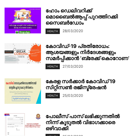
ഹോം ഡെലിവറിക്ക്
മൊബൈൽആപ്പ് പുറത്തിറക്കി
സൈബർഡോം
28/03/2020
HEALTH
കോവിഡ്-19 പ്രതിരോധം:
ആശയങ്ങളും നിർദേശങ്ങളും
സമർപ്പിക്കാൻ ‘ബ്രേക്ക് കൊറോണ’
27/03/2020
HEALTH
കേരള സർക്കാർ കോവിഡ് 19
സിറ്റിസൺ രജിസ്ട്രേഷൻ
25/03/2020
HEALTH
പോലീസ് പാസ് ലഭിക്കുന്നതിൽ
നിന്ന് കൂടുതൽ വിഭാഗക്കാരെ
ഒഴിവാക്കി