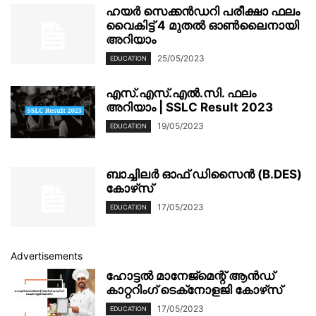
ഹയർ സെക്കൻഡറി പരീക്ഷാ ഫലം
വൈകിട്ട് 4 മുതൽ ഓൺലൈനായി
അറിയാം
25/05/2023
EDUCATION
എസ്.എസ്.എൽ.സി. ഫലം
അറിയാം | SSLC Result 2023
19/05/2023
EDUCATION
ബാച്ചിലർ ഓഫ് ഡിസൈൻ (B.DES)
കോഴ്‌സ്
17/05/2023
EDUCATION
Advertisements
ഹോട്ടൽ മാനേജ്‌മെന്റ് ആൻഡ്
കാറ്ററിംഗ് ടെക്‌നോളജി കോഴ്‌സ്
17/05/2023
EDUCATION