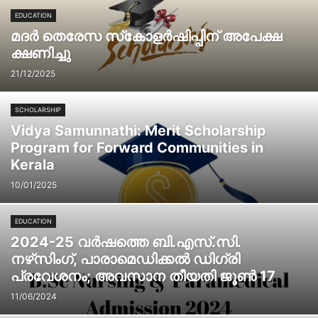
EDUCATION
മദർ തെരേസ സ്‌കോളർഷിപ്പിന് അപേക്ഷ
ക്ഷണിച്ചു
21/12/2025
SCHOLARSHIP
Vidya Samunnathi: Merit Scholarship
Program for Forward Communities in
Kerala
10/01/2025
EDUCATION
2024-25 വർഷത്തെ ബി.എസ്.സി.
നഴ്‌സിംഗ്, പാരാമെഡിക്കൽ ഡിഗ്രി
പ്രവേശനം; അവസാന തീയതി ജൂൺ 17
11/06/2024