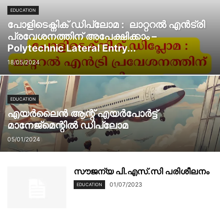
EDUCATION
പോളിടെക്നിക് ഡിപ്ലോമ : ലാറ്ററൽ എൻട്രി
പ്രവേശനത്തിന് അപേക്ഷിക്കാം –
Polytechnic Lateral Entry...
18/05/2024
EDUCATION
എയർലൈൻ ആന്റ് എയർപോർട്ട്
മാനേജ്‌മെന്റിൽ ഡിപ്ലോമ
05/01/2024
സൗജന്യ പി.എസ്.സി പരിശീലനം
01/07/2023
EDUCATION