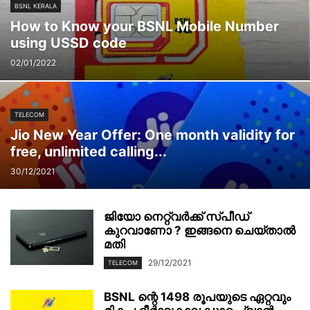
BSNL KERALA
How to Know your BSNL Mobile Number
using USSD code
02/01/2022
TELECOM
Jio New Year Offer: One month validity for
free, unlimited calling...
30/12/2021
ജിയോ നെറ്റ്‌വർക്ക് സ്പീഡ്
കുറവാണോ ? ഇങ്ങനെ ചെയ്താൽ
മതി
29/12/2021
TELECOM
BSNL ന്റെ 1498 രൂപയുടെ ഏറ്റവും