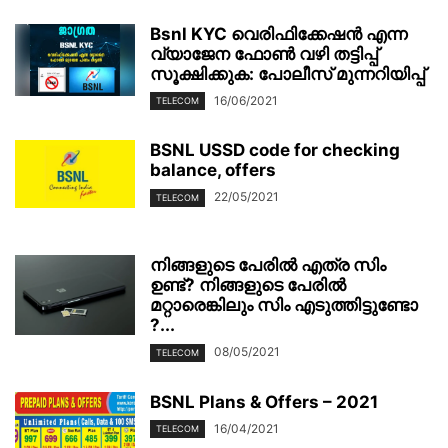
Bsnl KYC വെരിഫിക്കേഷൻ എന്ന
വ്യാജേന ഫോൺ വഴി തട്ടിപ്പ്
സൂക്ഷിക്കുക: പോലീസ് മുന്നറിയിപ്പ്
16/06/2021
TELECOM
BSNL USSD code for checking
balance, offers
22/05/2021
TELECOM
നിങ്ങളുടെ പേരിൽ എത്ര സിം
ഉണ്ട്? നിങ്ങളുടെ പേരിൽ
മറ്റാരെങ്കിലും സിം എടുത്തിട്ടുണ്ടോ
?...
08/05/2021
TELECOM
BSNL Plans & Offers – 2021
16/04/2021
TELECOM