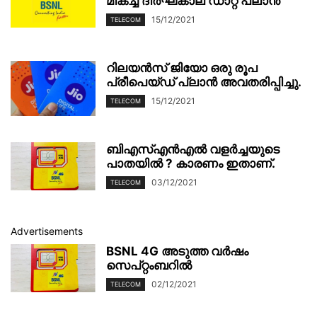
മികച്ച ദീർഘകാല ഡാറ്റ പ്ലാൻ
15/12/2021
TELECOM
റിലയൻസ് ജിയോ ഒരു രൂപ
പ്രീപെയ്ഡ് പ്ലാൻ അവതരിപ്പിച്ചു.
15/12/2021
TELECOM
ബിഎസ്എൻഎൽ വളർച്ചയുടെ
പാതയിൽ ? കാരണം ഇതാണ്.
03/12/2021
TELECOM
Advertisements
BSNL 4G അടുത്ത വർഷം
സെപ്റ്റംബറിൽ
02/12/2021
TELECOM