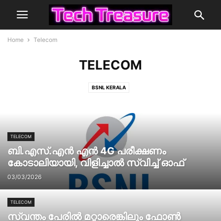
Home
Telecom
TELECOM
BSNL KERALA
TELECOM
ബി.എസ്.എൻ എൻ 4G പരീക്ഷണം
കോടാലിയായി, വിളിച്ചാൽ സ്വിച്ച് ഓഫ്
03/03/2026
TELECOM
സ്വന്തം പേരിൽ മറ്റാരെങ്കിലും ഫോൺ