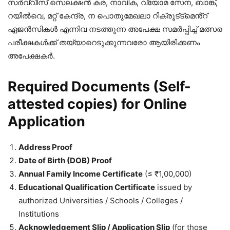
സർവ്വീസ് സെലക്ഷൻ കര, നാവിക, വ്യോമ സേന, ബാങ്ക്,
റയിൽവെ, മറ്റ് കേന്ദ്ര, ന പൊതുമേഖലാ റിക്രൂട്‌ട്‌മെൻ്റ്
ഏജൻസികൾ എന്നിവ നടത്തുന്ന അപേക്ഷ സമർപ്പിച്ച് മത്സര
പരീക്ഷകൾക്ക് തയ്യാറെടുക്കുന്നവരോ ആയിരിക്കണം
അപേക്ഷകർ.
Required Documents (Self-
attested copies) for Online
Application
Address Proof
Date of Birth (DOB) Proof
Annual Family Income Certificate
(≤ ₹1,00,000)
Educational Qualification Certificate
issued by
authorized Universities / Schools / Colleges /
Institutions
Acknowledgement Slip / Application Slip
(for those