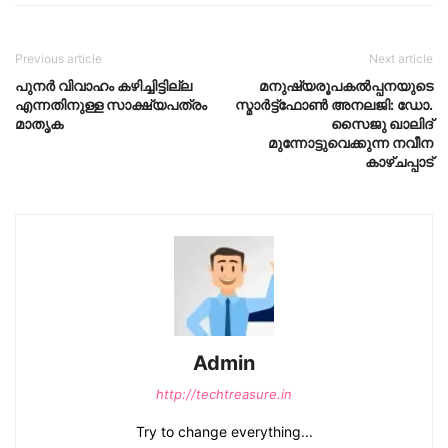
Previous article
Next article
പുനർ വിവാഹം കഴിച്ചിട്ടില്ല
മനുഷ്യരൂപകൽപ്പനയുടെ
എന്നതിനുള്ള സാക്ഷ്യപത്രം
സ്മാർട്ട്‌ഫോൺ അനലജി: ഡോ.
മാതൃക
സൈജു ഖാലിദ്
മുന്നോട്ടുവെക്കുന്ന നവീന
കാഴ്ചപ്പാട്
Admin
http://techtreasure.in
Try to change everything...