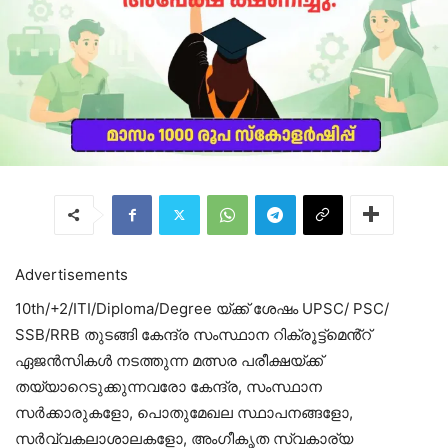
Advertisements
10th/+2/ITI/Diploma/Degree യ്ക്ക് ശേഷം UPSC/ PSC/
SSB/RRB തുടങ്ങി കേന്ദ്ര സംസ്ഥാന റിക്രൂട്ട്മെൻ്റ്
ഏജൻസികൾ നടത്തുന്ന മത്സര പരീക്ഷയ്ക്ക്
തയ്യാറെടുക്കുന്നവരോ കേന്ദ്ര, സംസ്ഥാന
സർക്കാരുകളോ, പൊതുമേഖല സ്ഥാപനങ്ങളോ,
സർവ്വകലാശാലകളോ, അംഗീകൃത സ്വകാര്യ