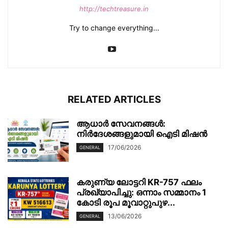
http://techtreasure.in
Try to change everything...
RELATED ARTICLES
ആധാർ സേവനങ്ങൾ:
നിർദേശങ്ങളുമായി ഐടി മിഷൻ
17/06/2026
GENERAL
കരുണ്യ ലോട്ടറി KR-757 ഫലം
പ്രഖ്യാപിച്ചു: ഒന്നാം സമ്മാനം 1
കോടി രൂപ മൂവാറ്റുപുഴ...
13/06/2026
GENERAL