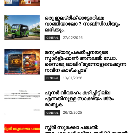
ഒരു ഇലട്രിക് ഓട്ടോറിക്ഷ
വാങ്ങിയാലോ ? സബ്സിഡിയും
ലഭിക്കും.
27/02/2026
GENERAL
മനുഷ്യരൂപകൽപ്പനയുടെ
സ്മാർട്ട്‌ഫോൺ അനലജി: ഡോ.
സൈജു ഖാലിദ് മുന്നോട്ടുവെക്കുന്ന
നവീന കാഴ്ചപ്പാട്
10/01/2026
GENERAL
പുനർ വിവാഹം കഴിച്ചിട്ടില്ല
എന്നതിനുള്ള സാക്ഷ്യപത്രം
മാതൃക
26/12/2025
GENERAL
സ്ത്രീ സുരക്ഷാ പദ്ധതി: