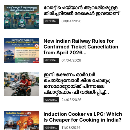
വോട്ട് ചെയ്യാന്‍ ആവശ്യമുളള
തിരിച്ചറിയല്‍ രേഖകള്‍ ഇവയാണ്
08/04/2026
GENERAL
New Indian Railway Rules for
Confirmed Ticket Cancellation
from April 2026...
01/04/2026
GENERAL
ഇനി ഭക്ഷണം ഓർഡർ
ചെയ്യുമ്പോൾ കീശ ചോരും;
സൊമാറ്റോയ്ക്ക് പിന്നാലെ
പ്ലാറ്റ്‌ഫോം ഫീ വർദ്ധിപ്പിച്ച്...
24/03/2026
GENERAL
Induction Cooker vs LPG: Which
Is Cheaper for Cooking in India?
11/03/2026
GENERAL