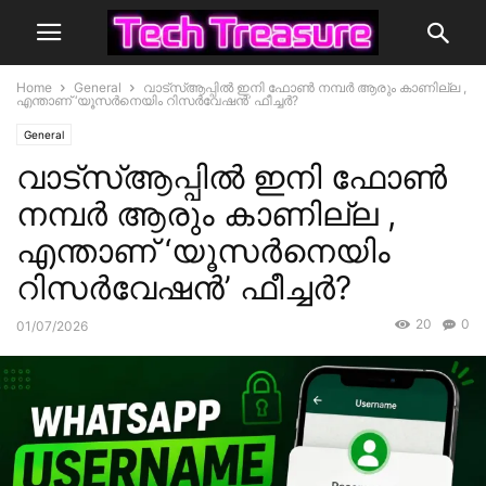
Home
General
വാട്‌സ്ആപ്പിൽ ഇനി ഫോൺ നമ്പർ ആരും കാണില്ല ,
എന്താണ് ‘യൂസർനെയിം റിസർവേഷൻ’ ഫീച്ചർ?
General
വാട്‌സ്ആപ്പിൽ ഇനി ഫോൺ
നമ്പർ ആരും കാണില്ല ,
എന്താണ് ‘യൂസർനെയിം
റിസർവേഷൻ’ ഫീച്ചർ?
20
0
01/07/2026