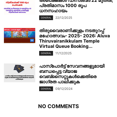
അപേക്ഷകൾ ഡിസംബർ 22 മുതൽ;
പ്രതിമാസം 1000 രൂപ
ധനസഹായം
22/12/2025
GENERAL
തിരുവൈരാണിക്കുളം നടതുറപ്പ്
മഹോത്സവം- 2025- 2026: Aluva
Thiruvairanikkulam Temple
Virtual Queue Booking...
11/12/2025
GENERAL
പാസ്‌പോർട്ട് സേവനങ്ങളുമായി
ബന്ധപ്പെട്ട വ്യാജ
വെബ്സൈറ്റുകൾക്കെതിരെ
ജാഗ്രത പാലിക്കുക
09/12/2024
GENERAL
NO COMMENTS