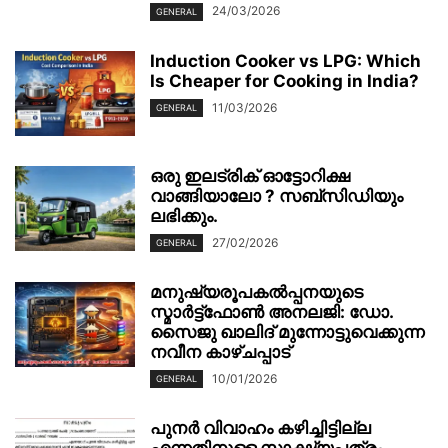
24/03/2026
GENERAL
Induction Cooker vs LPG: Which
Is Cheaper for Cooking in India?
11/03/2026
GENERAL
ഒരു ഇലട്രിക് ഓട്ടോറിക്ഷ
വാങ്ങിയാലോ ? സബ്സിഡിയും
ലഭിക്കും.
27/02/2026
GENERAL
മനുഷ്യരൂപകൽപ്പനയുടെ
സ്മാർട്ട്‌ഫോൺ അനലജി: ഡോ.
സൈജു ഖാലിദ് മുന്നോട്ടുവെക്കുന്ന
നവീന കാഴ്ചപ്പാട്
10/01/2026
GENERAL
പുനർ വിവാഹം കഴിച്ചിട്ടില്ല