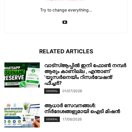
Try to change everything...
RELATED ARTICLES
വാട്‌സ്ആപ്പിൽ ഇനി ഫോൺ നമ്പർ
ആരും കാണില്ല , എന്താണ്
‘യൂസർനെയിം റിസർവേഷൻ’
ഫീച്ചർ?
01/07/2026
GENERAL
ആധാർ സേവനങ്ങൾ:
നിർദേശങ്ങളുമായി ഐടി മിഷൻ
17/06/2026
GENERAL