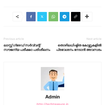
Previous article
Next article
ലാസ്റ്റ് ഗ്രേഡ് സർവ്വന്റ്
തൊഴിലധിഷ്ഠിത കോഴ്സുകളിൽ
സൗജന്യ പരീക്ഷാ പരിശീലനം
പ്രവേശനം നേടാൻ അവസരം
Admin
http://techtreasure.in