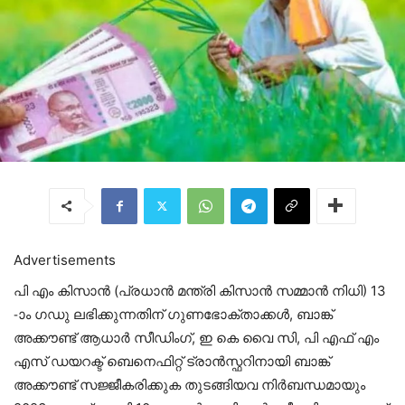
Advertisements
പി എം കിസാൻ (പ്രധാൻ മന്ത്രി കിസാൻ സമ്മാൻ നിധി) 13
-ാം ഗഡു ലഭിക്കുന്നതിന് ഗുണഭോക്താക്കൾ, ബാങ്ക്
അക്കൗണ്ട് ആധാർ സീഡിംഗ്, ഇ കെ വൈ സി, പി എഫ് എം
എസ് ഡയറക്ട് ബെനെഫിറ്റ് ട്രാൻസ്ഫറിനായി ബാങ്ക്
അക്കൗണ്ട് സജ്ജീകരിക്കുക തുടങ്ങിയവ നിർബന്ധമായും