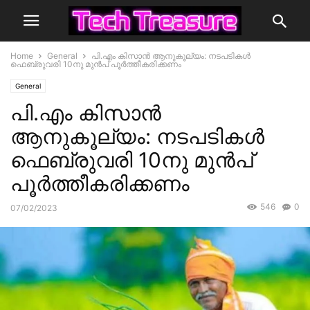
Home
General
പി.എം കിസാൻ ആനുകൂല്യം: നടപടികൾ
ഫെബ്രുവരി 10നു മുൻപ് പൂർത്തീകരിക്കണം
General
പി.എം കിസാൻ
ആനുകൂല്യം: നടപടികൾ
ഫെബ്രുവരി 10നു മുൻപ്
പൂർത്തീകരിക്കണം
546
0
07/02/2023