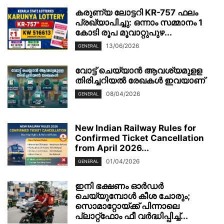
കരുണ്യ ലോട്ടറി KR-757 ഫലം
പ്രഖ്യാപിച്ചു: ഒന്നാം സമ്മാനം 1
കോടി രൂപ മൂവാറ്റുപുഴ...
13/06/2026
GENERAL
വോട്ട് ചെയ്യാന്‍ ആവശ്യമുളള
തിരിച്ചറിയല്‍ രേഖകള്‍ ഇവയാണ്
08/04/2026
GENERAL
New Indian Railway Rules for
Confirmed Ticket Cancellation
from April 2026...
01/04/2026
GENERAL
ഇനി ഭക്ഷണം ഓർഡർ
ചെയ്യുമ്പോൾ കീശ ചോരും;
സൊമാറ്റോയ്ക്ക് പിന്നാലെ
പ്ലാറ്റ്‌ഫോം ഫീ വർദ്ധിപ്പിച്ച്...