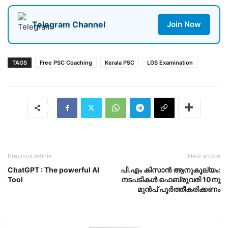
Telegram Channel
Join Now
TAGS
Free PSC Coaching
Kerala PSC
LGS Examination
Previous article
Next article
ChatGPT : The powerful AI
പി.എം കിസാൻ ആനുകൂല്യം:
Tool
നടപടികൾ ഫെബ്രുവരി 10നു
മുൻപ് പൂർത്തീകരിക്കണം