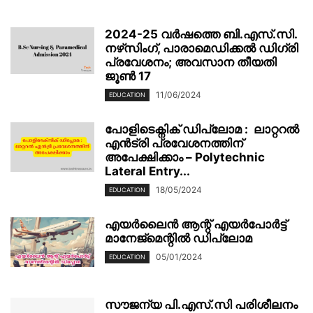
2024-25 വർഷത്തെ ബി.എസ്.സി.
നഴ്‌സിംഗ്, പാരാമെഡിക്കൽ ഡിഗ്രി
പ്രവേശനം; അവസാന തീയതി
ജൂൺ 17
11/06/2024
EDUCATION
പോളിടെക്നിക് ഡിപ്ലോമ : ലാറ്ററൽ
എൻട്രി പ്രവേശനത്തിന്
അപേക്ഷിക്കാം – Polytechnic
Lateral Entry...
18/05/2024
EDUCATION
എയർലൈൻ ആന്റ് എയർപോർട്ട്
മാനേജ്‌മെന്റിൽ ഡിപ്ലോമ
05/01/2024
EDUCATION
സൗജന്യ പി.എസ്.സി പരിശീലനം