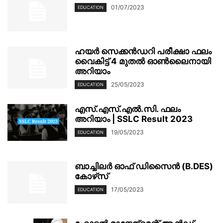
01/07/2023
EDUCATION
ഹയർ സെക്കൻഡറി പരീക്ഷാ ഫലം
വൈകിട്ട് 4 മുതൽ ഓൺലൈനായി
അറിയാം
25/05/2023
EDUCATION
എസ്.എസ്.എൽ.സി. ഫലം
അറിയാം | SSLC Result 2023
19/05/2023
EDUCATION
ബാച്ചിലർ ഓഫ് ഡിസൈൻ (B.DES)
കോഴ്‌സ്
17/05/2023
EDUCATION