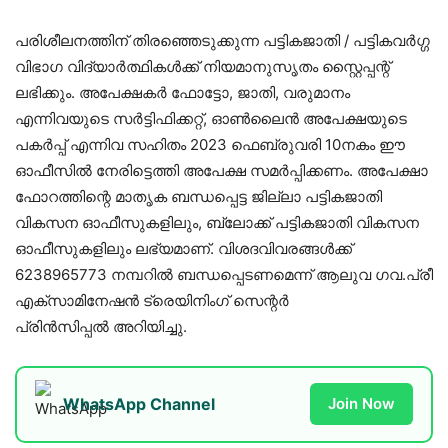
പരിശീലനത്തിന് തിരഞ്ഞെടുക്കുന്ന പട്ടികജാതി / പട്ടികവർഗ്ഗ
വിഭാഗ വിദ്യാർത്ഥികൾക്ക് നിയമാനുസൃതം സ്റ്റൈപ്പന്റ്
ലഭിക്കും. അപേക്ഷകർ ഫോട്ടോ, ജാതി, വരുമാനം
എന്നിവയുടെ സർട്ടിഫിക്കറ്റ്, ഓൺലൈൻ അപേക്ഷയുടെ
പകർപ്പ് എന്നിവ സഹിതം 2023 ഫെബ്രുവരി 10നകം ഈ
ഓഫീസിൽ നേരിട്ടെത്തി അപേക്ഷ സമർപ്പിക്കണം. അപേക്ഷാ
ഫോറത്തിന്റെ മാതൃക ബന്ധപ്പെട്ട ജില്ലാ പട്ടികജാതി
വികസന ഓഫീസുകളിലും, ബ്ലോക്ക് പട്ടികജാതി വികസന
ഓഫീസുകളിലും ലഭ്യമാണ്. വിശദവിവരങ്ങൾക്ക്
6238965773 നമ്പറിൽ ബന്ധപ്പെടണമെന്ന് ആലുവ ഗവ.പ്രീ
എക്സാമിനേഷൻ ട്രെയിനിംഗ് സെന്റർ
പ്രിൻസിപ്പൽ അറിയിച്ചു.
WhatsApp Channel
Join Now