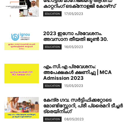
ഹോട്ടൽ മാനേജ്‌മെന്റ് ആൻഡ്
കാറ്ററിംഗ് ടെക്‌നോളജി കോഴ്‌സ്
17/05/2023
EDUCATION
2023 ഇഗ്നോ പ്രവേശനം.
അവസാന തീയതി ജൂൺ 30.
16/05/2023
EDUCATION
എം.സി.എ പ്രവേശനം:
അപേക്ഷകൾ ക്ഷണിച്ചു | MCA
Admission 2023
15/05/2023
EDUCATION
കേന്ദ്ര ഗവ. സർട്ടിഫിക്കറ്റോടെ
മോണ്ടിസ്സോറി, പ്രീ പ്രൈമറി ടീച്ചർ
ട്രെയിനിംഗ്
08/05/2023
EDUCATION