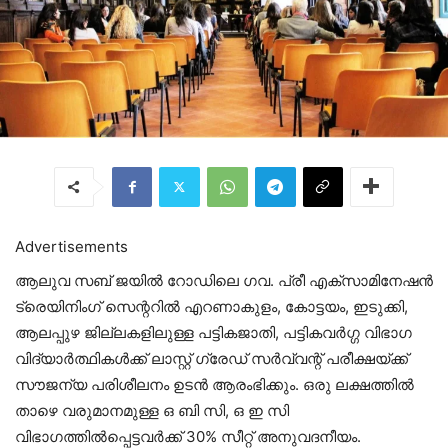
Advertisements
ആലുവ സബ് ജയിൽ റോഡിലെ ഗവ. പ്രീ എക്സാമിനേഷൻ
ട്രെയിനിംഗ് സെന്ററിൽ എറണാകുളം, കോട്ടയം, ഇടുക്കി,
ആലപ്പുഴ ജില്ലകളിലുള്ള പട്ടികജാതി, പട്ടികവർഗ്ഗ വിഭാഗ
വിദ്യാർത്ഥികൾക്ക് ലാസ്റ്റ് ഗ്രേഡ് സർവ്വന്റ് പരീക്ഷയ്ക്ക്
സൗജന്യ പരിശീലനം ഉടൻ ആരംഭിക്കും. ഒരു ലക്ഷത്തിൽ
താഴെ വരുമാനമുള്ള ഒ ബി സി, ഒ ഇ സി
വിഭാഗത്തിൽപ്പെട്ടവർക്ക് 30% സീറ്റ് അനുവദനീയം.