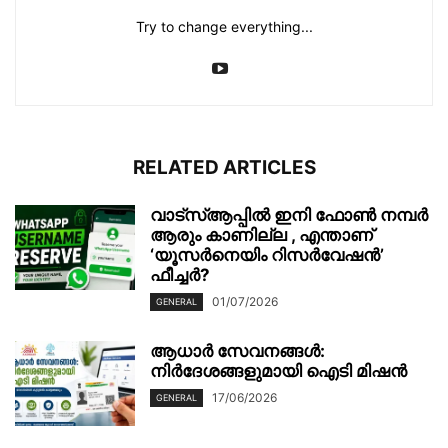
Try to change everything...
RELATED ARTICLES
വാട്‌സ്ആപ്പിൽ ഇനി ഫോൺ നമ്പർ
ആരും കാണില്ല , എന്താണ്
‘യൂസർനെയിം റിസർവേഷൻ’
ഫീച്ചർ?
01/07/2026
GENERAL
ആധാർ സേവനങ്ങൾ:
നിർദേശങ്ങളുമായി ഐടി മിഷൻ
17/06/2026
GENERAL