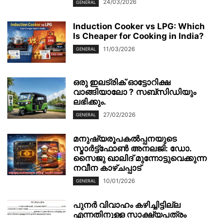
24/03/2026
GENERAL
Induction Cooker vs LPG: Which
Is Cheaper for Cooking in India?
11/03/2026
GENERAL
ഒരു ഇലട്രിക് ഓട്ടോറിക്ഷ
വാങ്ങിയാലോ ? സബ്സിഡിയും
ലഭിക്കും.
27/02/2026
GENERAL
മനുഷ്യരൂപകൽപ്പനയുടെ
സ്മാർട്ട്‌ഫോൺ അനലജി: ഡോ.
സൈജു ഖാലിദ് മുന്നോട്ടുവെക്കുന്ന
നവീന കാഴ്ചപ്പാട്
10/01/2026
GENERAL
പുനർ വിവാഹം കഴിച്ചിട്ടില്ല
എന്നതിനുള്ള സാക്ഷ്യപത്രം