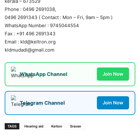
kerala – 673529
Phone : 0496 2691038,
0496 2691343 ( Contact : Mon – Fri, 9am – 5pm )
WhatsApp Number : 9745044554
Fax : +91 496 2691343
Email : kld@keltron.org
kldmudadi@gmail.com
WhatsApp Channel
Join Now
Telegram Channel
Join Now
TAGS
Hearing aid
Kelton
Sravan