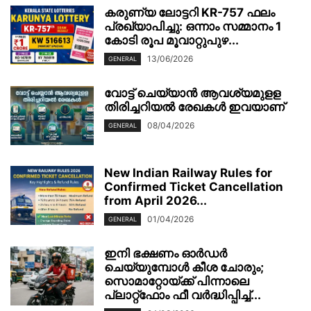
കരുണ്യ ലോട്ടറി KR-757 ഫലം
പ്രഖ്യാപിച്ചു: ഒന്നാം സമ്മാനം 1
കോടി രൂപ മൂവാറ്റുപുഴ...
13/06/2026
GENERAL
വോട്ട് ചെയ്യാന്‍ ആവശ്യമുളള
തിരിച്ചറിയല്‍ രേഖകള്‍ ഇവയാണ്
08/04/2026
GENERAL
New Indian Railway Rules for
Confirmed Ticket Cancellation
from April 2026...
01/04/2026
GENERAL
ഇനി ഭക്ഷണം ഓർഡർ
ചെയ്യുമ്പോൾ കീശ ചോരും;
സൊമാറ്റോയ്ക്ക് പിന്നാലെ
പ്ലാറ്റ്‌ഫോം ഫീ വർദ്ധിപ്പിച്ച്...