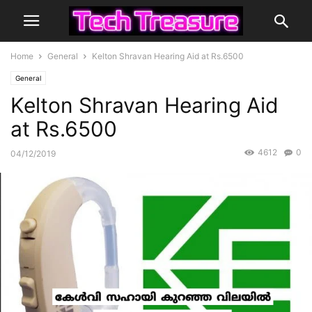
Home
General
Kelton Shravan Hearing Aid at Rs.6500
General
Kelton Shravan Hearing Aid
at Rs.6500
4612
0
04/12/2019