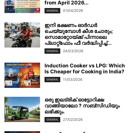
from April 2026...
01/04/2026
GENERAL
ഇനി ഭക്ഷണം ഓർഡർ
ചെയ്യുമ്പോൾ കീശ ചോരും;
സൊമാറ്റോയ്ക്ക് പിന്നാലെ
പ്ലാറ്റ്‌ഫോം ഫീ വർദ്ധിപ്പിച്ച്...
24/03/2026
GENERAL
Induction Cooker vs LPG: Which
Is Cheaper for Cooking in India?
11/03/2026
GENERAL
ഒരു ഇലട്രിക് ഓട്ടോറിക്ഷ
വാങ്ങിയാലോ ? സബ്സിഡിയും
ലഭിക്കും.
27/02/2026
GENERAL