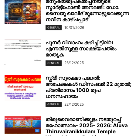
മനുഷ്യരൂപകൽപ്പനയുടെ
സ്മാർട്ട്‌ഫോൺ അനലജി: ഡോ.
സൈജു ഖാലിദ് മുന്നോട്ടുവെക്കുന്ന
നവീന കാഴ്ചപ്പാട്
10/01/2026
GENERAL
പുനർ വിവാഹം കഴിച്ചിട്ടില്ല
എന്നതിനുള്ള സാക്ഷ്യപത്രം
മാതൃക
26/12/2025
GENERAL
സ്ത്രീ സുരക്ഷാ പദ്ധതി:
അപേക്ഷകൾ ഡിസംബർ 22 മുതൽ;
പ്രതിമാസം 1000 രൂപ
ധനസഹായം
22/12/2025
GENERAL
തിരുവൈരാണിക്കുളം നടതുറപ്പ്
മഹോത്സവം- 2025- 2026: Aluva
Thiruvairanikkulam Temple