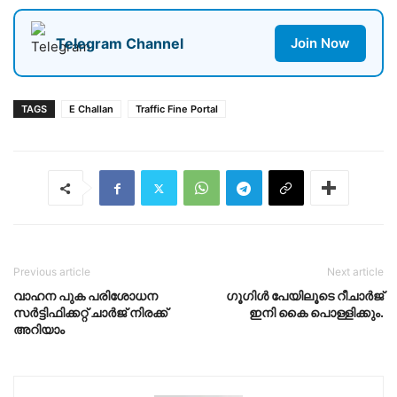
Telegram Channel
Join Now
TAGS
E Challan
Traffic Fine Portal
Previous article
Next article
വാഹന പുക പരിശോധന
ഗൂഗിള്‍ പേയിലൂടെ റീചാര്‍ജ്
സർട്ടിഫിക്കറ്റ് ചാർജ് നിരക്ക്
ഇനി കൈ പൊള്ളിക്കും.
അറിയാം