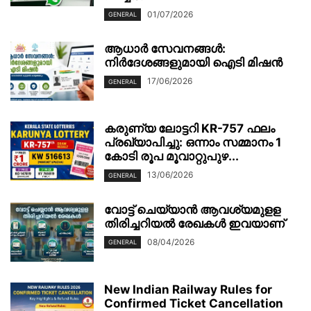
01/07/2026
GENERAL
ആധാർ സേവനങ്ങൾ:
നിർദേശങ്ങളുമായി ഐടി മിഷൻ
17/06/2026
GENERAL
കരുണ്യ ലോട്ടറി KR-757 ഫലം
പ്രഖ്യാപിച്ചു: ഒന്നാം സമ്മാനം 1
കോടി രൂപ മൂവാറ്റുപുഴ...
13/06/2026
GENERAL
വോട്ട് ചെയ്യാന്‍ ആവശ്യമുളള
തിരിച്ചറിയല്‍ രേഖകള്‍ ഇവയാണ്
08/04/2026
GENERAL
New Indian Railway Rules for
Confirmed Ticket Cancellation