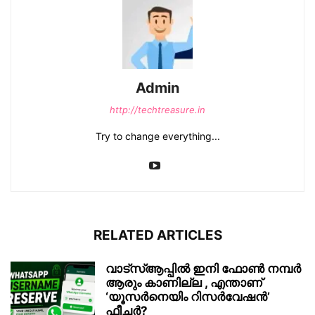
Admin
http://techtreasure.in
Try to change everything...
RELATED ARTICLES
വാട്‌സ്ആപ്പിൽ ഇനി ഫോൺ നമ്പർ
ആരും കാണില്ല , എന്താണ്
‘യൂസർനെയിം റിസർവേഷൻ’
ഫീച്ചർ?