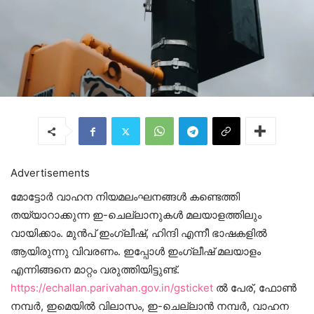
Advertisements
മോട്ടോർ വാഹന നിയമലംഘനങ്ങൾ കണ്ടെത്തി
തയ്യാറാക്കുന്ന ഇ-ചെല്ലാനുകൾ മലയാളത്തിലും
വായിക്കാം. മുൻപ് ഇംഗ്ലീഷ്, ഹിന്ദി എന്നീ ഭാഷകളിൽ
ആയിരുന്നു വിവരണം. ഇപ്പോൾ ഇംഗ്ലീഷ് മലയാളം
എന്നിങ്ങനെ മാറ്റം വരുത്തിയിട്ടുണ്ട്.
https://echallan.parivahan.gov.in/gsticket
ൽ പേര്, ഫോൺ
നമ്പർ, ഇമെയിൽ വിലാസം, ഇ-ചെല്ലാൻ നമ്പർ, വാഹന