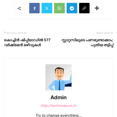
Previous article
Next article
കൊച്ചിന്‍ ഷിപ്പ്‌യാഡില്‍ 577
സ്റ്റാറ്റസിലൂടെ പണമുണ്ടാക്കാം;
വര്‍ക്ക്മെന്‍ ഒഴിവുകള്‍
പുതിയ തട്ടിപ്പ്
Admin
http://techtreasure.in
Try to change everything...