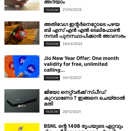
അറിയാം
21/05/2022
TELECOM
അതിവേഗ ഇന്റര്‍നെറ്റോടെ പഴയ
ബി എസ് എന്‍ എല്‍ ടെലിഫോൺ
നമ്പർ പുനസ്ഥാപിക്കാൻ അവസരം
24/04/2022
TELECOM
Jio New Year Offer: One month
validity for free, unlimited
calling...
30/12/2021
TELECOM
ജിയോ നെറ്റ്‌വർക്ക് സ്പീഡ്
കുറവാണോ ? ഇങ്ങനെ ചെയ്താൽ
മതി
29/12/2021
TELECOM
BSNL ന്റെ 1498 രൂപയുടെ ഏറ്റവും