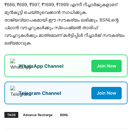
₹666, ₹699, ₹997, ₹1699, ₹1999 എന്നീ റീച്ചാർജുകളാണ്
മുൻകൂട്ടി ചെയ്തുവെക്കാൻ സാധിക്കുക.
രാജ്യവ്യാപകമായി ഈ സൗകര്യം ലഭിക്കും. BSNLന്റെ
പ്ലാൻ വൗച്ചറുകൾക്കും സ്പെഷ്യൽ താരിഫ്
വൗച്ചറുകൾക്കും മാത്രമാണ് മൾട്ടിപ്പിൾ റീച്ചാർജ് സൗകര്യം
ലഭ്യമാവുക.
WhatsApp Channel
Join Now
Telegram Channel
Join Now
TAGS
Advance Recharge
BSNL