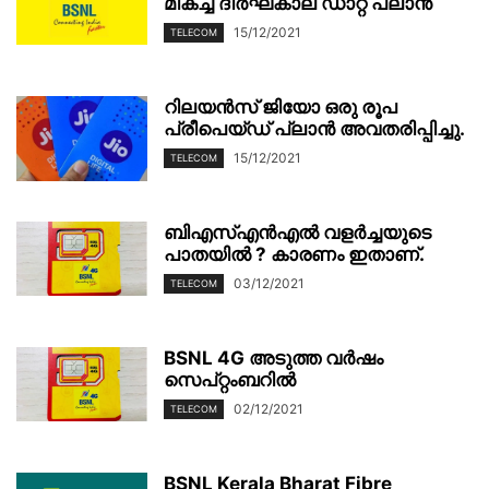
മികച്ച ദീർഘകാല ഡാറ്റ പ്ലാൻ
15/12/2021
TELECOM
റിലയൻസ് ജിയോ ഒരു രൂപ
പ്രീപെയ്ഡ് പ്ലാൻ അവതരിപ്പിച്ചു.
15/12/2021
TELECOM
ബിഎസ്എൻഎൽ വളർച്ചയുടെ
പാതയിൽ ? കാരണം ഇതാണ്.
03/12/2021
TELECOM
BSNL 4G അടുത്ത വർഷം
സെപ്റ്റംബറിൽ
02/12/2021
TELECOM
BSNL Kerala Bharat Fibre