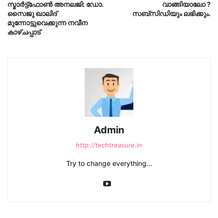
സ്മാർട്ട്‌ഫോൺ അനലജി: ഡോ.
വാങ്ങിയാലോ ?
സൈജു ഖാലിദ്
സബ്സിഡിയും ലഭിക്കും.
മുന്നോട്ടുവെക്കുന്ന നവീന
കാഴ്ചപ്പാട്
Admin
http://techtreasure.in
Try to change everything...