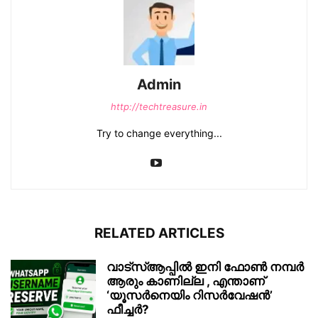
Admin
http://techtreasure.in
Try to change everything...
RELATED ARTICLES
വാട്‌സ്ആപ്പിൽ ഇനി ഫോൺ നമ്പർ
ആരും കാണില്ല , എന്താണ്
‘യൂസർനെയിം റിസർവേഷൻ’
ഫീച്ചർ?