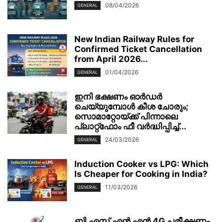
08/04/2026
GENERAL
New Indian Railway Rules for
Confirmed Ticket Cancellation
from April 2026...
01/04/2026
GENERAL
ഇനി ഭക്ഷണം ഓർഡർ
ചെയ്യുമ്പോൾ കീശ ചോരും;
സൊമാറ്റോയ്ക്ക് പിന്നാലെ
പ്ലാറ്റ്‌ഫോം ഫീ വർദ്ധിപ്പിച്ച്...
24/03/2026
GENERAL
Induction Cooker vs LPG: Which
Is Cheaper for Cooking in India?
11/03/2026
GENERAL
ബി.എസ്.എൻ എൻ 4G പരീക്ഷണം