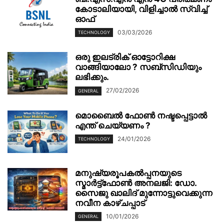
കോടാലിയായി, വിളിച്ചാൽ സ്വിച്ച്
ഓഫ്
03/03/2026
TECHNOLOGY
ഒരു ഇലട്രിക് ഓട്ടോറിക്ഷ
വാങ്ങിയാലോ ? സബ്സിഡിയും
ലഭിക്കും.
27/02/2026
GENERAL
മൊബൈല്‍ ഫോണ്‍ നഷ്ടപ്പെട്ടാല്‍
എന്ത് ചെയ്യണം ?
24/01/2026
TECHNOLOGY
മനുഷ്യരൂപകൽപ്പനയുടെ
സ്മാർട്ട്‌ഫോൺ അനലജി: ഡോ.
സൈജു ഖാലിദ് മുന്നോട്ടുവെക്കുന്ന
നവീന കാഴ്ചപ്പാട്
10/01/2026
GENERAL