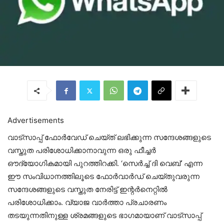
Advertisements
വാട്സാപ്പ് ഫോർവേഡ് ചെയ്ത് ലഭിക്കുന്ന സന്ദേശങ്ങളുടെ
വസ്തുത പരിശോധിക്കാനാവുന്ന ഒരു ഫീച്ചർ
ഔദ്യോഗികമായി പുറത്തിറക്കി. ‘സെർച്ച് ദി വെബ്’ എന്ന
ഈ സംവിധാനത്തിലൂടെ ഫോർവാർഡ് ചെയ്തുവരുന്ന
സന്ദേശങ്ങളുടെ വസ്തുത നേരിട്ട് ഇന്റർനെറ്റിൽ
പരിശോധിക്കാം. വ്യാജ വാർത്താ പ്രചാരണം
തടയുന്നതിനുള്ള ശ്രമങ്ങളുടെ ഭാഗമായാണ് വാട്സാപ്പ്