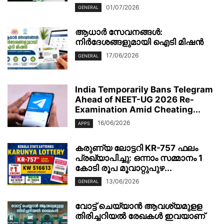
01/07/2026
GENERAL
ആധാർ സേവനങ്ങൾ:
നിർദേശങ്ങളുമായി ഐടി മിഷൻ
17/06/2026
GENERAL
India Temporarily Bans Telegram
Ahead of NEET-UG 2026 Re-
Examination Amid Cheating...
16/06/2026
APPS
കരുണ്യ ലോട്ടറി KR-757 ഫലം
പ്രഖ്യാപിച്ചു: ഒന്നാം സമ്മാനം 1
കോടി രൂപ മൂവാറ്റുപുഴ...
13/06/2026
GENERAL
വോട്ട് ചെയ്യാന്‍ ആവശ്യമുളള
തിരിച്ചറിയല്‍ രേഖകള്‍ ഇവയാണ്