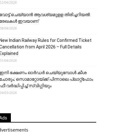
12/04/2026
വോട്ട് ചെയ്യാന്‍ ആവശ്യമുളള തിരിച്ചറിയല്‍
രേഖകള്‍ ഇവയാണ്
08/04/2026
New Indian Railway Rules for Confirmed Ticket
Cancellation from April 2026 – Full Details
Explained
01/04/2026
ഇനി ഭക്ഷണം ഓർഡർ ചെയ്യുമ്പോൾ കീശ
ചോരും; സൊമാറ്റോയ്ക്ക് പിന്നാലെ പ്ലാറ്റ്‌ഫോം
ഫീ വർദ്ധിപ്പിച്ച് സ്വിഗ്ഗിയും
24/03/2026
Ads
dvertisements