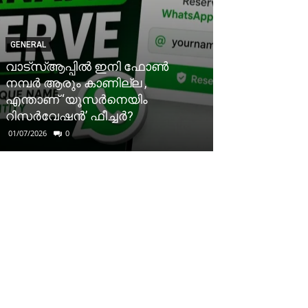
GENERAL
വാട്‌സ്ആപ്പിൽ ഇനി ഫോൺ
നമ്പർ ആരും കാണില്ല ,
എന്താണ് ‘യൂസർനെയിം
റിസർവേഷൻ’ ഫീച്ചർ?
01/07/2026
0