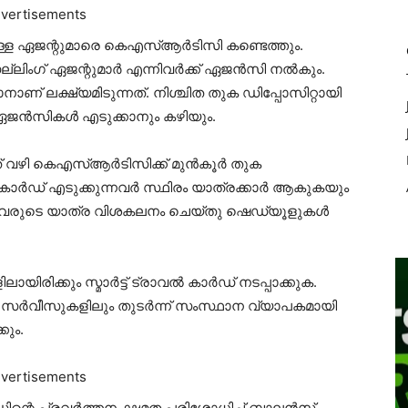
vertisements
ള്ള ഏജന്റുമാരെ കെഎസ്ആർടിസി കണ്ടെത്തും.
െല്ലിംഗ് ഏജന്റുമാർ എന്നിവർക്ക് ഏജൻസി നൽകും.
നാണ് ലക്ഷ്യമിടുന്നത്. നിശ്ചിത തുക ഡിപ്പോസിറ്റായി
് ഏജൻസികൾ എടുക്കാനും കഴിയും.
് വഴി കെഎസ്ആർടിസിക്ക് മുൻകൂർ തുക
വൽകാർഡ് എടുക്കുന്നവർ സ്ഥിരം യാത്രക്കാർ ആകുകയും
്നവരുടെ യാത്ര വിശകലനം ചെയ്തു ഷെഡ്യൂളുകൾ
ിരിക്കും സ്മാർട്ട് ട്രാവൽ കാർഡ് നടപ്പാക്കുക.
ിയൽ സർവീസുകളിലും തുടർന്ന് സംസ്ഥാന വ്യാപകമായി
ും.
vertisements
ിന്റെ പ്രവർത്തന ക്ഷമത പരിശോധിച്ച് ബാലൻസ്