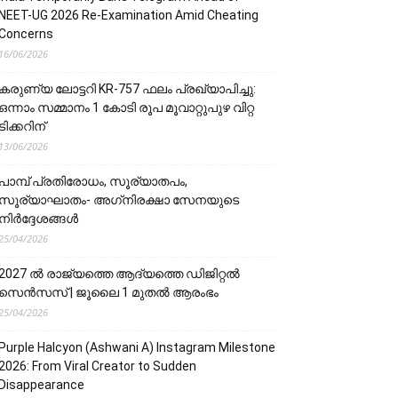
NEET-UG 2026 Re-Examination Amid Cheating
Concerns
16/06/2026
കരുണ്യ ലോട്ടറി KR-757 ഫലം പ്രഖ്യാപിച്ചു:
ഒന്നാം സമ്മാനം 1 കോടി രൂപ മൂവാറ്റുപുഴ വിറ്റ
ടിക്കറിന്
13/06/2026
പാമ്പ് പ്രതിരോധം, സൂര്യാതപം,
സൂര്യാഘാതം- അഗ്‌നിരക്ഷാ സേനയു‌‌‌ടെ
നിർദ്ദേശങ്ങൾ
25/04/2026
2027 ൽ രാജ്യത്തെ ആദ്യത്തെ ഡിജിറ്റൽ
സെൻസസ് | ജൂലൈ 1 മുതൽ ആരംഭം
25/04/2026
Purple Halcyon (Ashwani A) Instagram Milestone
2026: From Viral Creator to Sudden
Disappearance