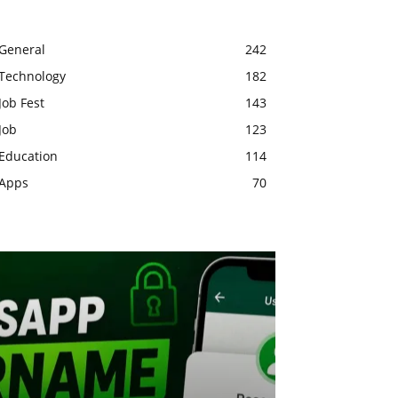
General
242
Technology
182
Job Fest
143
Job
123
Education
114
Apps
70