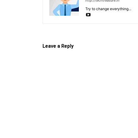
http://techtreasure.in
Try to change everything...
Leave a Reply