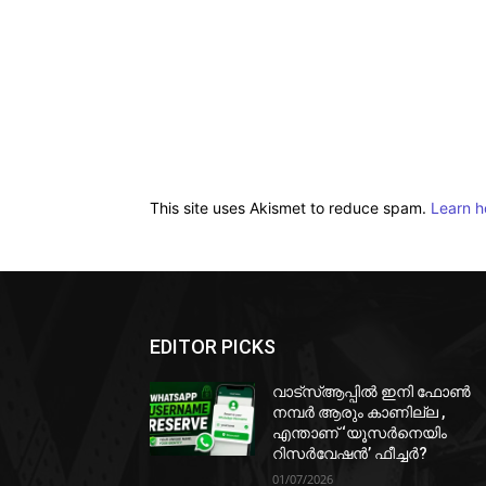
This site uses Akismet to reduce spam.
Learn h
EDITOR PICKS
വാട്‌സ്ആപ്പിൽ ഇനി ഫോൺ
നമ്പർ ആരും കാണില്ല ,
എന്താണ് ‘യൂസർനെയിം
റിസർവേഷൻ’ ഫീച്ചർ?
01/07/2026