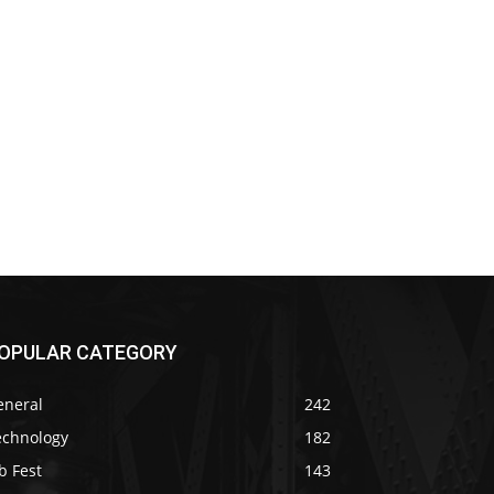
OPULAR CATEGORY
eneral
242
echnology
182
b Fest
143