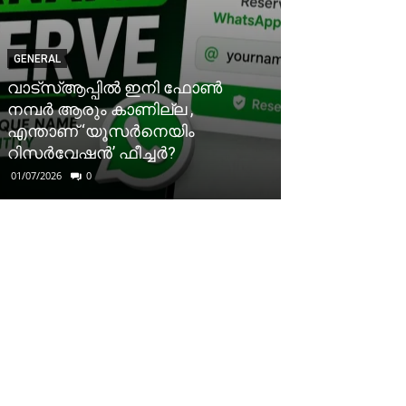
GENERAL
വാട്‌സ്ആപ്പിൽ ഇനി ഫോൺ
നമ്പർ ആരും കാണില്ല ,
എന്താണ് ‘യൂസർനെയിം
റിസർവേഷൻ’ ഫീച്ചർ?
01/07/2026
0