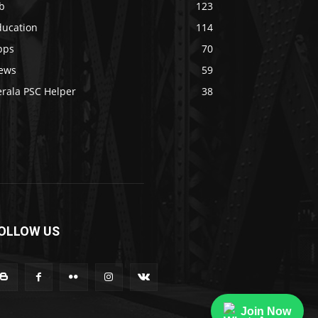
b
123
ducation
114
pps
70
ews
59
erala PSC Helper
38
OLLOW US
Join Now