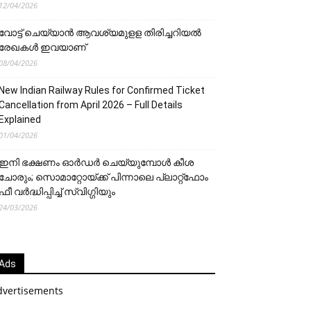
12/04/2026
വോട്ട് ചെയ്യാന്‍ ആവശ്യമുളള തിരിച്ചറിയല്‍
രേഖകള്‍ ഇവയാണ്
08/04/2026
New Indian Railway Rules for Confirmed Ticket
Cancellation from April 2026 – Full Details
Explained
01/04/2026
ഇനി ഭക്ഷണം ഓർഡർ ചെയ്യുമ്പോൾ കീശ
ചോരും; സൊമാറ്റോയ്ക്ക് പിന്നാലെ പ്ലാറ്റ്‌ഫോം
ഫീ വർദ്ധിപ്പിച്ച് സ്വിഗ്ഗിയും
24/03/2026
Ads
dvertisements