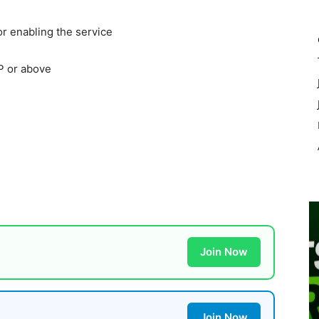
r enabling the service
P or above
Join Now
Join Now