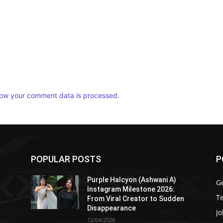
ow your comment data is processed.
POPULAR POSTS
P
Purple Halcyon (Ashwani A)
G
Instagram Milestone 2026:
T
From Viral Creator to Sudden
Disappearance
Jo
12/04/2026