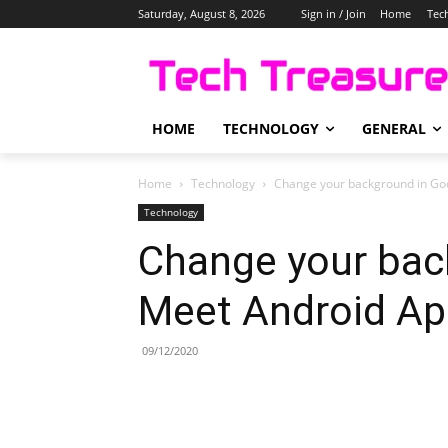
Saturday, August 8, 2026
Sign in / Join
Home
Tec
HOME
TECHNOLOGY
GENERAL
Home
Technology
Change your background in Go
Technology
Change your bac
Meet Android A
09/12/2020
Share