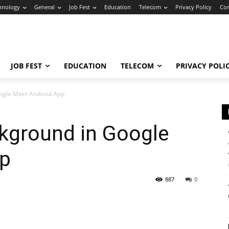
hnology
General
Job Fest
Education
Telecom
Privacy Policy
Con
JOB FEST
EDUCATION
TELECOM
PRIVACY POLI
ogle Meet Android App
kground in Google
pp
887
0