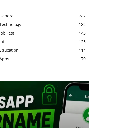
General
242
Technology
182
Job Fest
143
Job
123
Education
114
Apps
70