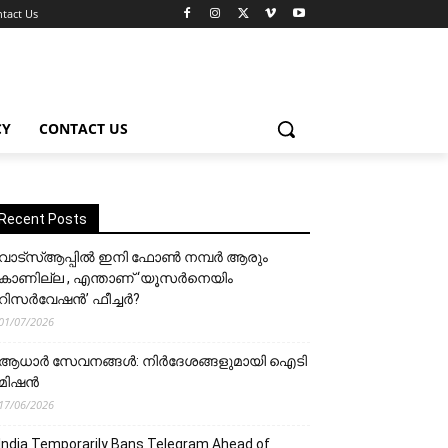
tact Us
CY
CONTACT US
Recent Posts
വാട്‌സ്ആപ്പിൽ ഇനി ഫോൺ നമ്പർ ആരും
കാണില്ല , എന്താണ് ‘യൂസർനെയിം
റിസർവേഷൻ’ ഫീച്ചർ?
01/07/2026
ആധാർ സേവനങ്ങൾ: നിർദേശങ്ങളുമായി ഐടി
മിഷൻ
17/06/2026
India Temporarily Bans Telegram Ahead of