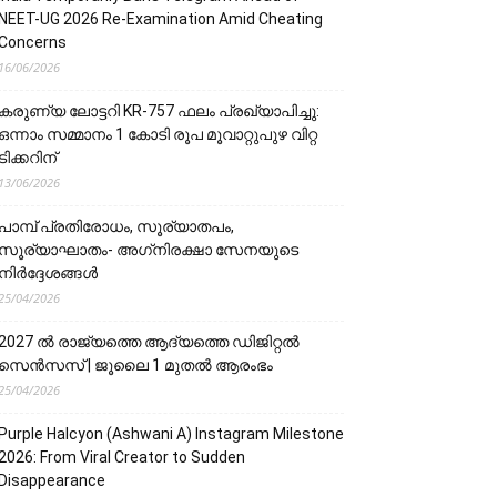
NEET-UG 2026 Re-Examination Amid Cheating
Concerns
16/06/2026
കരുണ്യ ലോട്ടറി KR-757 ഫലം പ്രഖ്യാപിച്ചു:
ഒന്നാം സമ്മാനം 1 കോടി രൂപ മൂവാറ്റുപുഴ വിറ്റ
ടിക്കറിന്
13/06/2026
പാമ്പ് പ്രതിരോധം, സൂര്യാതപം,
സൂര്യാഘാതം- അഗ്‌നിരക്ഷാ സേനയു‌‌‌ടെ
നിർദ്ദേശങ്ങൾ
25/04/2026
2027 ൽ രാജ്യത്തെ ആദ്യത്തെ ഡിജിറ്റൽ
സെൻസസ് | ജൂലൈ 1 മുതൽ ആരംഭം
25/04/2026
Purple Halcyon (Ashwani A) Instagram Milestone
2026: From Viral Creator to Sudden
Disappearance