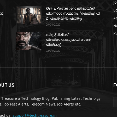
Jo
KGF 2 Poster :റോക്കി ഭായ്ക്ക്
E
ഷൻ
പിറന്നാൾ സമ്മാനം, ‘കെജിഎഫ്
A
2’ ഏപ്രിലിൽ എത്തും
09/01/2022
N
K
ബീസ്റ്റ് റിലീസ്
പ്രഖ്യാപനവുമായി സണ്‍
പിക്ചേഴ്സ്
02/01/2022
OUT US
F
 Treasure a Technology Blog. Publishing Latest Technolgy
, Job Fest Alerts, Telecom News, Job Alerts etc.
act us:
support@techtreasure.in