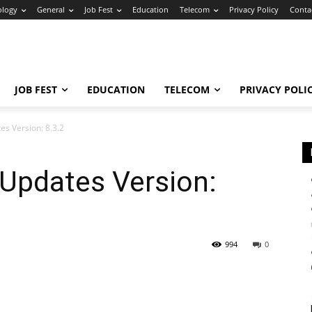
ology
General
Job Fest
Education
Telecom
Privacy Policy
Conta
JOB FEST
EDUCATION
TELECOM
PRIVACY POLI
s Version: 8.3.2
 Updates Version:
994
0