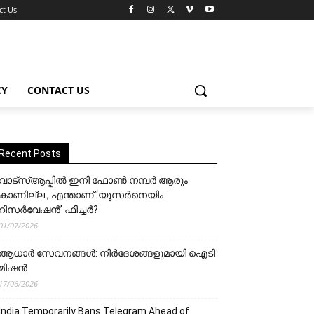
ct Us
CY
CONTACT US
Recent Posts
വാട്‌സ്ആപ്പിൽ ഇനി ഫോൺ നമ്പർ ആരും
കാണില്ല , എന്താണ് ‘യൂസർനെയിം
റിസർവേഷൻ’ ഫീച്ചർ?
01/07/2026
ആധാർ സേവനങ്ങൾ: നിർദേശങ്ങളുമായി ഐടി
മിഷൻ
17/06/2026
India Temporarily Bans Telegram Ahead of