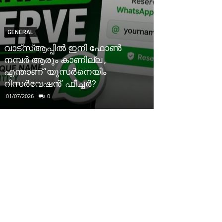
GENERAL
വാട്‌സ്ആപ്പിൽ ഇനി ഫോൺ
നമ്പർ ആരും കാണില്ല ,
എന്താണ് ‘യൂസർനെയിം
റിസർവേഷൻ’ ഫീച്ചർ?
01/07/2026
0