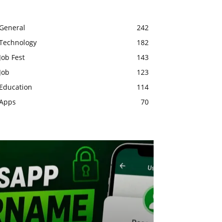
General
242
Technology
182
Job Fest
143
Job
123
Education
114
Apps
70