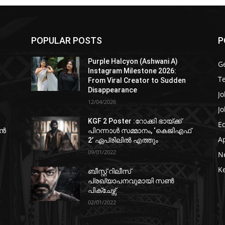
POPULAR POSTS
P
Purple Halcyon (Ashwani A)
G
Instagram Milestone 2026:
T
From Viral Creator to Sudden
Disappearance
Jo
12/04/2026
Jo
KGF 2 Poster :റോക്കി ഭായ്ക്ക്
E
ഷൻ
പിറന്നാൾ സമ്മാനം, ‘കെജിഎഫ്
A
2’ ഏപ്രിലിൽ എത്തും
09/01/2022
N
K
ബീസ്റ്റ് റിലീസ്
പ്രഖ്യാപനവുമായി സണ്‍
പിക്ചേഴ്സ്
02/01/2022