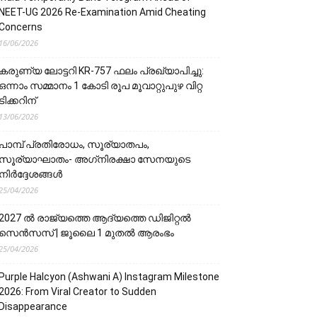
NEET-UG 2026 Re-Examination Amid Cheating
Concerns
16/06/2026
കരുണ്യ ലോട്ടറി KR-757 ഫലം പ്രഖ്യാപിച്ചു:
ഒന്നാം സമ്മാനം 1 കോടി രൂപ മൂവാറ്റുപുഴ വിറ്റ
ടിക്കറിന്
13/06/2026
പാമ്പ് പ്രതിരോധം, സൂര്യാതപം,
സൂര്യാഘാതം- അഗ്‌നിരക്ഷാ സേനയു‌‌‌ടെ
നിർദ്ദേശങ്ങൾ
25/04/2026
2027 ൽ രാജ്യത്തെ ആദ്യത്തെ ഡിജിറ്റൽ
സെൻസസ് | ജൂലൈ 1 മുതൽ ആരംഭം
25/04/2026
Purple Halcyon (Ashwani A) Instagram Milestone
2026: From Viral Creator to Sudden
Disappearance