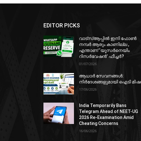
EDITOR PICKS
വാട്‌സ്ആപ്പിൽ ഇനി ഫോൺ
നമ്പർ ആരും കാണില്ല ,
എന്താണ് ‘യൂസർനെയിം
റിസർവേഷൻ’ ഫീച്ചർ?
01/07/2026
ആധാർ സേവനങ്ങൾ:
നിർദേശങ്ങളുമായി ഐടി മി
17/06/2026
India Temporarily Bans
Telegram Ahead of NEET-UG
2026 Re-Examination Amid
Cheating Concerns
16/06/2026