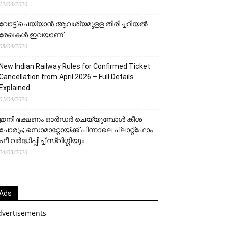
12/04/2026
വോട്ട് ചെയ്യാന്‍ ആവശ്യമുളള തിരിച്ചറിയല്‍
രേഖകള്‍ ഇവയാണ്
08/04/2026
New Indian Railway Rules for Confirmed Ticket
Cancellation from April 2026 – Full Details
Explained
01/04/2026
ഇനി ഭക്ഷണം ഓർഡർ ചെയ്യുമ്പോൾ കീശ
ചോരും; സൊമാറ്റോയ്ക്ക് പിന്നാലെ പ്ലാറ്റ്‌ഫോം
ഫീ വർദ്ധിപ്പിച്ച് സ്വിഗ്ഗിയും
24/03/2026
Ads
dvertisements