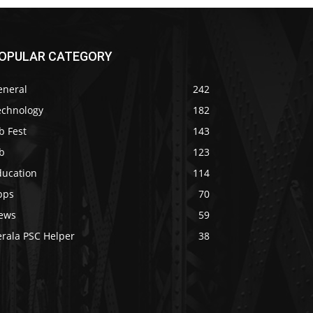
OPULAR CATEGORY
eneral
242
echnology
182
b Fest
143
b
123
ducation
114
pps
70
ews
59
erala PSC Helper
38