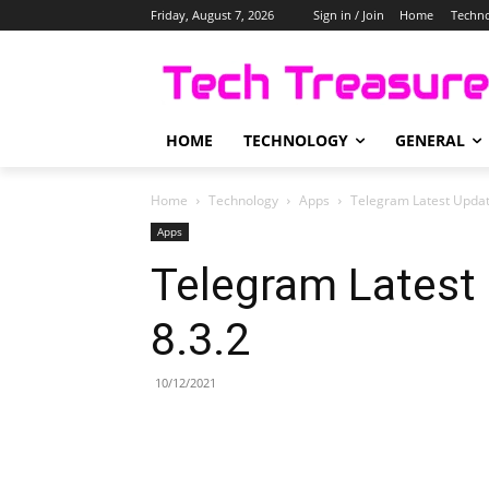
Friday, August 7, 2026
Sign in / Join
Home
Techn
HOME
TECHNOLOGY
GENERAL
Home
Technology
Apps
Telegram Latest Update
Apps
Telegram Latest
8.3.2
10/12/2021
Share