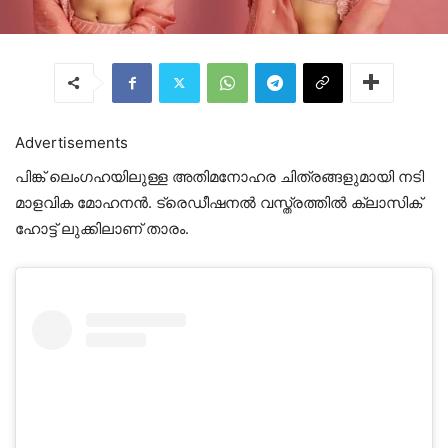
Advertisements
പിങ്ക് ലെംഗഹയിലുള്ള അതിമനോഹര ചിത്രങ്ങളുമായി നടി
മാളവിക മോഹനൻ. ട്രെഡീഷനൽ വസ്ത്രത്തിൽ ക്ലാസിക്
ഹോട്ട് ലുക്കിലാണ് താരം.