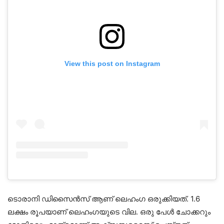
View this post on Instagram
ടൊരാനി ഡിസൈന്‍സ് ആണ് ലെഹംഗ ഒരുക്കിയത്. 1.6
ലക്ഷം രൂപയാണ് ലെഹംഗയുടെ വില. ഒരു പേൾ ചോക്കറും