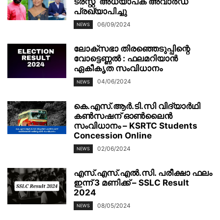
ട്രസ്റ്റ്‌ അധ്യാപക അവാർഡ്
പ്രഖ്യാപിച്ചു
06/09/2024
NEWS
ലോക്സഭാ തിരഞ്ഞെടുപ്പിന്റെ
വോട്ടെണ്ണൽ : ഫലമറിയാൻ
ഏകീകൃത സംവിധാനം
04/06/2024
NEWS
കെ.എസ്.ആർ.ടി.സി വിദ്യാർഥി
കൺസഷന് ഓൺലൈൻ
സംവിധാനം – KSRTC Students
Concession Online
02/06/2024
NEWS
എസ്.എസ്.എൽ.സി. പരീക്ഷാ ഫലം
ഇന്ന് 3 മണിക്ക് – SSLC Result
2024
08/05/2024
NEWS