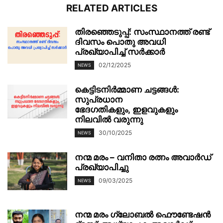
RELATED ARTICLES
തിരഞ്ഞെടുപ്പ്: സംസ്ഥാനത്ത് രണ്ട്
ദിവസം പൊതു അവധി
പ്രഖ്യാപിച്ച് സർക്കാർ
02/12/2025
NEWS
കെട്ടിടനിർമ്മാണ ചട്ടങ്ങൾ:
സുപ്രധാന
ഭേദഗതികളും, ഇളവുകളും
നിലവിൽ വരുന്നു
30/10/2025
NEWS
നന്മ മരം – വനിതാ രത്നം അവാർഡ്
പ്രഖ്യാപിച്ചു
09/03/2025
NEWS
നന്മ മരം ഗ്ലോബൽ ഫൌണ്ടേഷൻ