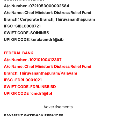
A/c Number : 0721053000002584
A/c Name: Chief Minister’s Distress Relief Fund
Branch : Corporate Branch, Thiruvananthapuram
IFSC : SIBL0000721
SWIFT CODE: SOININ55
UPI QR CODE: keralacmdrf@sib
FEDERAL BANK
A/c Number : 10210100412397
A/c Name: Chief Minister’s Distress Relief Fund
Branch: Thiruvananthapuram/Palayam
IFSC : FDRL0001021
SWIFT CODE: FDRLINBBIBD
UPI QR CODE : cmdrf@fbl
Advertisements
PAYMENT GATEWAY SERVICES