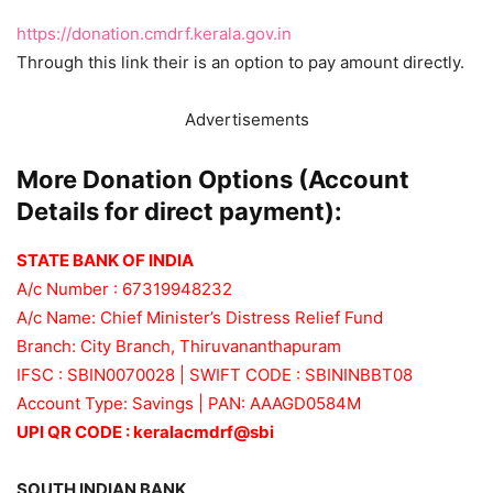
https://donation.cmdrf.kerala.gov.in
Through this link their is an option to pay amount directly.
Advertisements
More Donation Options (Account
Details for direct payment):
STATE BANK OF INDIA
A/c Number : 67319948232
A/c Name: Chief Minister’s Distress Relief Fund
Branch: City Branch, Thiruvananthapuram
IFSC : SBIN0070028 | SWIFT CODE : SBININBBT08
Account Type: Savings | PAN: AAAGD0584M
UPI QR CODE : keralacmdrf@sbi
SOUTH INDIAN BANK