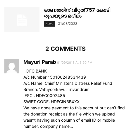
ഓണത്തിന് വിറ്റത് 757 കോടി
രൂപയുടെ മദ്യം
31/08/2023
NEWS
2 COMMENTS
Mayuri Parab
01/09/2018 At 3:20 PM
HDFC BANK
A/c Number : 50100248534439
A/c Name: Chief Minister’s Distress Relief Fund
Branch: Vattiyoorkavu, Trivandrum
IFSC : HDFC0002485
SWIFT CODE: HDFCINBBXXX
We have done payment to this account but can’t find
the donation receipt as the file which we upload
wasn’t having such column of email ID or mobile
number, company name…