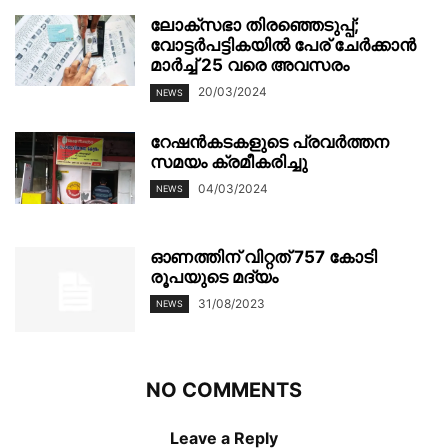
ലോക്സഭാ തിരഞ്ഞെടുപ്പ്;
വോട്ടര്‍പട്ടികയില്‍ പേര് ചേര്‍ക്കാന്‍
മാർച്ച് 25 വരെ അവസരം
20/03/2024
NEWS
റേഷൻകടകളുടെ പ്രവർത്തന
സമയം ക്രമീകരിച്ചു
04/03/2024
NEWS
ഓണത്തിന് വിറ്റത് 757 കോടി
രൂപയുടെ മദ്യം
31/08/2023
NEWS
NO COMMENTS
Leave a Reply