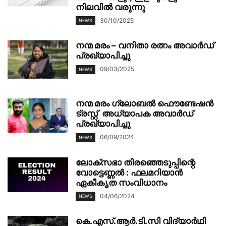
നിലവിൽ വരുന്നു
30/10/2025
NEWS
നന്മ മരം – വനിതാ രത്നം അവാർഡ്
പ്രഖ്യാപിച്ചു
09/03/2025
NEWS
നന്മ മരം ഗ്ലോബൽ ഫൌണ്ടേഷൻ
ട്രസ്റ്റ്‌ അധ്യാപക അവാർഡ്
പ്രഖ്യാപിച്ചു
06/09/2024
NEWS
ലോക്സഭാ തിരഞ്ഞെടുപ്പിന്റെ
വോട്ടെണ്ണൽ : ഫലമറിയാൻ
ഏകീകൃത സംവിധാനം
04/06/2024
NEWS
കെ.എസ്.ആർ.ടി.സി വിദ്യാർഥി