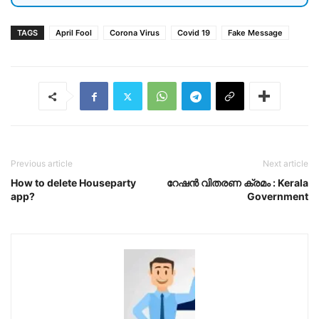
TAGS
April Fool
Corona Virus
Covid 19
Fake Message
Previous article
Next article
How to delete Houseparty
റേഷൻ വിതരണ ക്രമം : Kerala
app?
Government