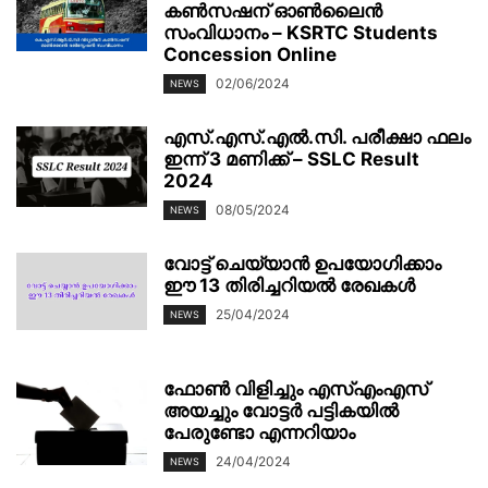
കൺസഷന് ഓൺലൈൻ
സംവിധാനം – KSRTC Students
Concession Online
02/06/2024
NEWS
എസ്.എസ്.എൽ.സി. പരീക്ഷാ ഫലം
ഇന്ന് 3 മണിക്ക് – SSLC Result
2024
08/05/2024
NEWS
വോട്ട് ചെയ്യാൻ ഉപയോഗിക്കാം
ഈ 13 തിരിച്ചറിയൽ രേഖകൾ
25/04/2024
NEWS
ഫോണ്‍ വിളിച്ചും എസ്എംഎസ്
അയച്ചും വോട്ടര്‍ പട്ടികയില്‍
പേരുണ്ടോ എന്നറിയാം
24/04/2024
NEWS