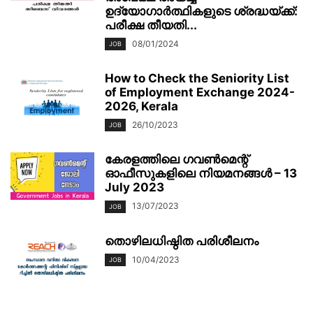
ഉദ്യോഗാർത്ഥികളുടെ ശ്രദ്ധയ്ക്ക്:
പരീക്ഷ തീയതി...
08/01/2024
JOB
How to Check the Seniority List
of Employment Exchange 2024-
2026, Kerala
26/10/2023
JOB
കേരളത്തിലെ ഗവൺമെന്റ്
ഓഫീസുകളിലെ നിയമനങ്ങൾ – 13
July 2023
13/07/2023
JOB
തൊഴിലധിഷ്ഠിത പരിശീലനം
10/04/2023
JOB