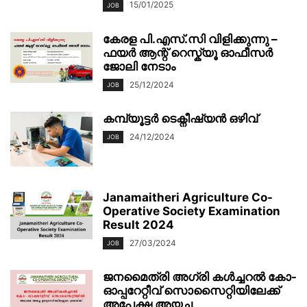
15/01/2025
JOB
കേരള പി.എസ്.സി വിളിക്കുന്നു –
ഫയർ ആന്റ് റെസ്ക്യൂ ഓഫീസർ
ജോലി നേടാം
25/12/2024
JOB
കമ്പ്യൂട്ടർ ടെക്നീഷ്യൻ ഒഴിവ്
24/12/2024
JOB
Janamaitheri Agriculture Co-
Operative Society Examination
Result 2024
27/03/2024
JOB
ജനമൈത്രി അഗ്രി കള്‍ച്ചറല്‍ കോ-
ഓപ്പറേറ്റീവ്‌ സൊസൈറ്റിയിലേക്ക്
അപേക്ഷ അയച്ച