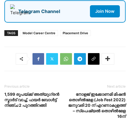
Telegram Channel
Join Now
TAGS
Model Career Centre
Placement Drive
Previous article
Next article
1,599 രൂപയ്ക്ക് അത്യുഗ്രൻ
നോളജ് ഇക്കോണമി മിഷൻ
സ്മാർട് വാച്ച്, ഫയർ ബോൾട്ട്
തൊഴില്‍മേള (Job Fest 2022)
നിഞ്ച 2 പുറത്തിറങ്ങി
ജനുവരി 20 ന് എറണാകുളത്ത്
– സ്‌പെഷ്യല്‍ തൊഴില്‍മേള
16ന്