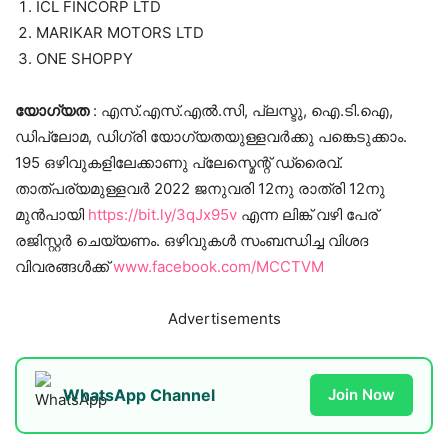
ICL FINCORP LTD
MARIKAR MOTORS LTD
ONE SHOPPY
യോഗ്യത
: എസ്.എസ്.എൽ.സി, പ്ലസ്ടു, ഐ.ടി.ഐ,
ഡിപ്ലോമ, ഡിഗ്രി യോഗ്യതയുള്ളവർക്കു പങ്കെടുക്കാം.
195 ഒഴിവുകളിലേക്കാണു പ്ലേസ്മെന്റ് ഡ്രൈവ്.
താത്പര്യമുള്ളവർ 2022 ജനുവരി 12നു രാത്രി 12നു
മുൻപായി
https://bit.ly/3qJx95v
എന്ന ലിങ്ക് വഴി പേര്
രജിസ്റ്റർ ചെയ്യണം. ഒഴിവുകൾ സംബന്ധിച്ച വിശദ
വിവരങ്ങൾക്ക്
www.facebook.com/MCCTVM
Advertisements
WhatsApp Channel
Join Now