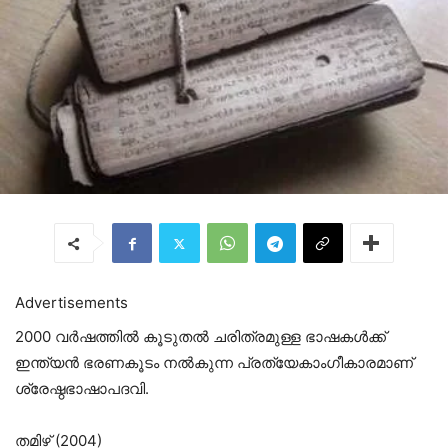
Advertisements
2000 വർഷത്തിൽ കൂടുതൽ ചരിത്രമുള്ള ഭാഷകൾക്ക്
ഇന്ത്യൻ ഭരണകൂടം നൽകുന്ന പ്രത്യേകാംഗീകാരമാണ്
ശ്രേഷ്ഠഭാഷാപദവി.
തമിഴ് (2004)