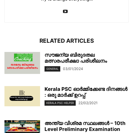
RELATED ARTICLES
സൗജന്യ ബിരുദതല
മത്സരപരീക്ഷാ പരിശീലനം
03/01/2024
GENERAL
Kerala PSC ഓർമ്മിക്കേണ്ട ദിനങ്ങൾ
: ഒരു മാർക്ക് ഉറപ്പ്
22/02/2021
KERALA PSC HELPER
അന്ത്യ വിശ്രമ സ്ഥലങ്ങള്‍ – 10th
Level Preliminary Examination