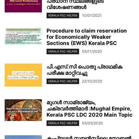
പ്രധാന സ്ഥലങ്ങളുടെ
വിശേഷണങ്ങൾ
10/01/2021
KERALA PSC HELPER
Procedure to claim reservation
for Economically Weaker
Sections (EWS) Kerala PSC
05/11/2020
KERALA PSC HELPER
പി.എസ്.സി പൊതു പ്രാഥമിക
പരീക്ഷ മാറ്റിവച്ചു
22/10/2020
KERALA PSC HELPER
മുഗള്‍ സാമ്രാജ്യം,
ചക്രവര്‍ത്തിമാര്‍ :Mughal Empire,
Kerala PSC LDC 2020 Main Topic
05/05/2020
KERALA PSC HELPER
കംപ്യൂട്ടർ സയൻസിലെ നോബൽ