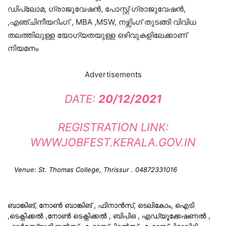
ഡിപ്ലോമ, ഗ്രാജുവേഷൻ, പോസ്റ്റ് ഗ്രാജുവേഷൻ,
,എഞ്ചിനീയറിംഗ് , MBA ,MSW, നഴ്സിംഗ് തുടങ്ങി വിവിധ
തലത്തിലുള്ള യോഗ്യതയുള്ള ഒഴിവുകളിലേക്കാണ്
നിയമനം
Advertisements
DATE:
20/12/2021
REGISTRATION LINK:
WWWJOBFEST.KERALA.GOV.IN
Venue: St. Thomas College, Thrissur . 04872331016
ബാങ്കിങ്, നോൺ ബാങ്കിങ് , ഫിനാൻസ്, ടെലികോം, ഐടി
,ടെക്നിക്കൽ ,നോൺ ടെക്നിക്കൽ , ബിപിഒ , എഡ്യൂക്കേഷണൽ ,