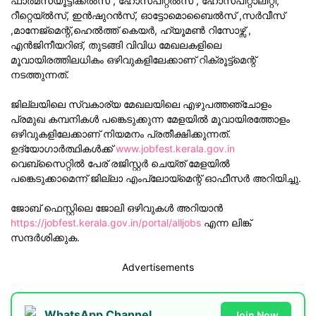
ഫാർമസ്യൂട്ടിക്കൽസ് , ഹോസ്പിറ്റൽസ് , ഹോസ്പിറ്റാലിറ്റി,
റീറ്റെയ്ൽസ്, ഇൻഷുറൻസ്, ഓട്ടോമൊബൈൽസ് ,സർവീസ്
,മാനേജ്മെന്റ്,ഹെൽത്ത് കെയർ, ഹ്യൂമൺ റിസോഴ്സ് ,
എൻജിനീയറിങ്, തുടങ്ങി വിവിധ മേഖലകളിലെ
മൂവായിരത്തിലധികം ഒഴിവുകളിലേക്കാണ് റിക്രൂട്ട്മെന്റ്
നടത്തുന്നത്.
ജില്ലയിലെ സ്വകാര്യ മേഖലയിലെ എഴുപത്തഞ്ചോളം
പ്രമുഖ കമ്പനികള്‍ പങ്കെടുക്കുന്ന മേളയില്‍ മൂവായിരത്തോളം
ഒഴിവുകളിലേക്കാണ് നിയമനം പ്രതീക്ഷിക്കുന്നത്.
ഉദ്യോഗാര്‍ത്ഥികള്‍ക്ക്
www.jobfest.kerala.gov.in
വെബ്സൈറ്റില്‍ പേര് രജിസ്റ്റര്‍ ചെയ്ത് മേളയില്‍
പങ്കെടുക്കാമെന്ന് ജില്ലാ എംപ്ലോയ്മെന്റ് ഓഫീസര്‍ അറിയിച്ചു.
ജോബ് ഫെസ്റ്റിലെ ജോലി ഒഴിവുകൾ അറിയാൻ
https://jobfest.kerala.gov.in/portal/alljobs
എന്ന ലിങ്ക്
സന്ദർശിക്കുക.
Advertisements
WhatsApp Channel
Join Now