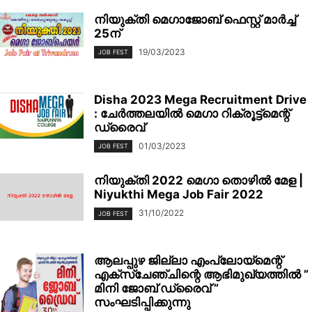
നിയുക്തി മെഗാജോബ് ഫെസ്റ്റ് മാര്‍ച്ച്
25ന്
19/03/2023
JOB FEST
Disha 2023 Mega Recruitment Drive
: ചേര്‍ത്തലയില്‍ മെഗാ റിക്രൂട്ട്മെന്റ്
ഡ്രൈവ്
01/03/2023
JOB FEST
നിയുക്തി 2022 മെഗാ തൊഴിൽ മേള |
Niyukthi Mega Job Fair 2022
31/10/2022
JOB FEST
ആലപ്പുഴ ജില്ലാ എംപ്ലോയ്‌മെന്റ്
എക്സ്ചേഞ്ചിന്റെ ആഭിമുഖ്യത്തിൽ ”
മിനി ജോബ് ഡ്രൈവ് ”
സംഘടിപ്പിക്കുന്നു