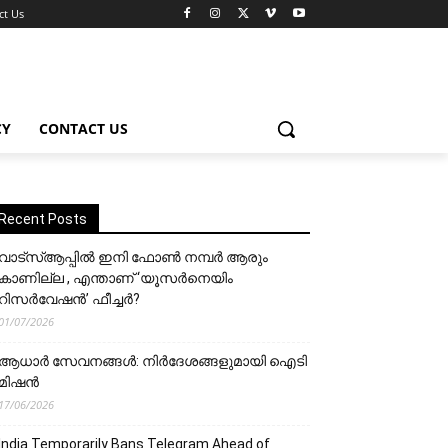
ct Us
CY
CONTACT US
Recent Posts
വാട്‌സ്ആപ്പിൽ ഇനി ഫോൺ നമ്പർ ആരും
കാണില്ല , എന്താണ് ‘യൂസർനെയിം
റിസർവേഷൻ’ ഫീച്ചർ?
01/07/2026
ആധാർ സേവനങ്ങൾ: നിർദേശങ്ങളുമായി ഐടി
മിഷൻ
17/06/2026
India Temporarily Bans Telegram Ahead of