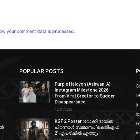
ow your comment data is processed.
POPULAR POSTS
P
Purple Halcyon (Ashwani A)
G
Instagram Milestone 2026:
T
From Viral Creator to Sudden
Disappearance
Jo
12/04/2026
Jo
KGF 2 Poster :റോക്കി ഭായ്ക്ക്
E
ഷൻ
പിറന്നാൾ സമ്മാനം, ‘കെജിഎഫ്
A
2’ ഏപ്രിലിൽ എത്തും