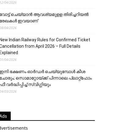
12/04/2026
വോട്ട് ചെയ്യാന്‍ ആവശ്യമുളള തിരിച്ചറിയല്‍
രേഖകള്‍ ഇവയാണ്
08/04/2026
New Indian Railway Rules for Confirmed Ticket
Cancellation from April 2026 – Full Details
Explained
01/04/2026
ഇനി ഭക്ഷണം ഓർഡർ ചെയ്യുമ്പോൾ കീശ
ചോരും; സൊമാറ്റോയ്ക്ക് പിന്നാലെ പ്ലാറ്റ്‌ഫോം
ഫീ വർദ്ധിപ്പിച്ച് സ്വിഗ്ഗിയും
24/03/2026
Ads
dvertisements