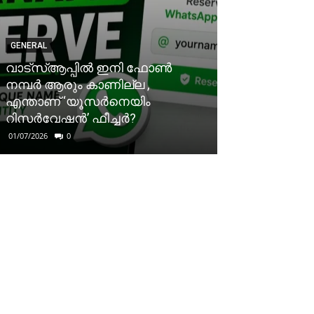
GENERAL
വാട്‌സ്ആപ്പിൽ ഇനി ഫോൺ
നമ്പർ ആരും കാണില്ല ,
എന്താണ് ‘യൂസർനെയിം
റിസർവേഷൻ’ ഫീച്ചർ?
01/07/2026
0