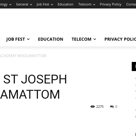
ology
General
Job Fest
Education
Telecom
Privacy Policy
Conta
JOB FEST
EDUCATION
TELECOM
PRIVACY POLI
EPH ACADEMY MOOLAMATTOM
@ ST JOSEPH
LAMATTOM
2275
0