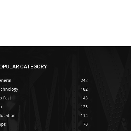
OPULAR CATEGORY
eneral
242
echnology
182
b Fest
143
b
123
ducation
114
pps
70