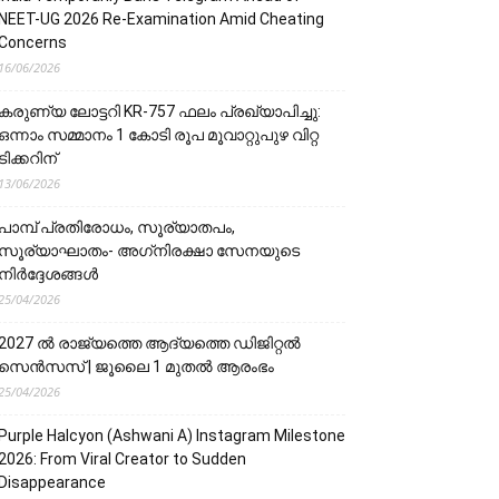
NEET-UG 2026 Re-Examination Amid Cheating
Concerns
16/06/2026
കരുണ്യ ലോട്ടറി KR-757 ഫലം പ്രഖ്യാപിച്ചു:
ഒന്നാം സമ്മാനം 1 കോടി രൂപ മൂവാറ്റുപുഴ വിറ്റ
ടിക്കറിന്
13/06/2026
പാമ്പ് പ്രതിരോധം, സൂര്യാതപം,
സൂര്യാഘാതം- അഗ്‌നിരക്ഷാ സേനയു‌‌‌ടെ
നിർദ്ദേശങ്ങൾ
25/04/2026
2027 ൽ രാജ്യത്തെ ആദ്യത്തെ ഡിജിറ്റൽ
സെൻസസ് | ജൂലൈ 1 മുതൽ ആരംഭം
25/04/2026
Purple Halcyon (Ashwani A) Instagram Milestone
2026: From Viral Creator to Sudden
Disappearance