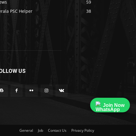
ews
59
erala PSC Helper
38
OLLOW US
Join Now
General
Job
Contact Us
Privacy Policy