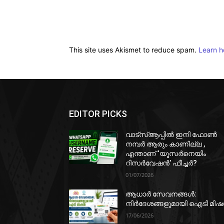
This site uses Akismet to reduce spam.
Learn h
EDITOR PICKS
വാട്‌സ്ആപ്പിൽ ഇനി ഫോൺ
നമ്പർ ആരും കാണില്ല ,
എന്താണ് ‘യൂസർനെയിം
റിസർവേഷൻ’ ഫീച്ചർ?
01/07/2026
ആധാർ സേവനങ്ങൾ:
നിർദേശങ്ങളുമായി ഐടി മി
17/06/2026