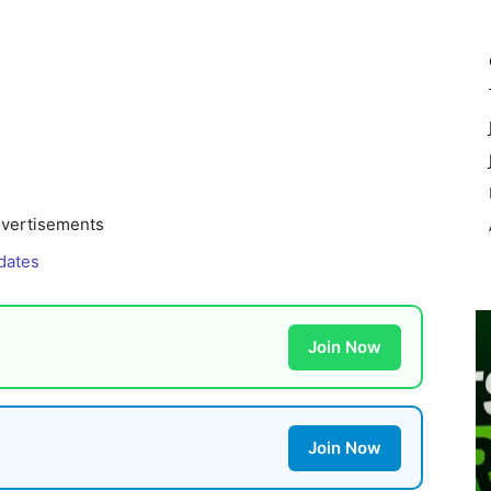
vertisements
dates
Join Now
Join Now