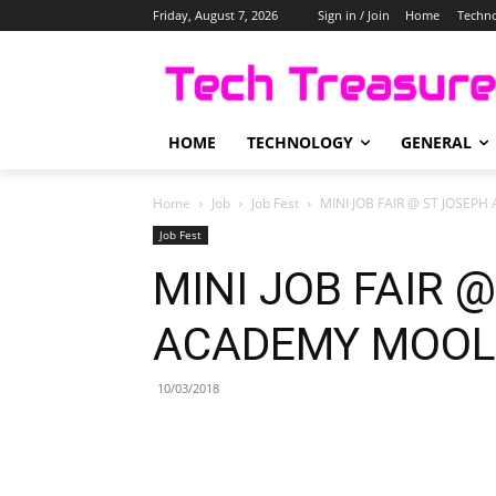
Friday, August 7, 2026
Sign in / Join
Home
Techn
HOME
TECHNOLOGY
GENERAL
Home
Job
Job Fest
MINI JOB FAIR @ ST JOS
Job Fest
MINI JOB FAIR 
ACADEMY MOO
10/03/2018
Share