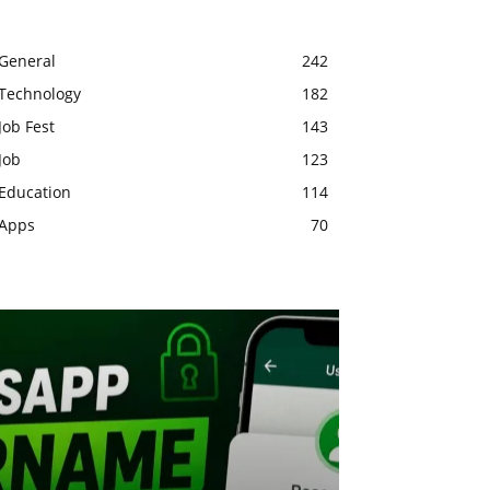
General
242
Technology
182
Job Fest
143
Job
123
Education
114
Apps
70