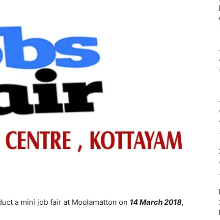
duct a mini job fair at Moolamatton on
14 March 2018,