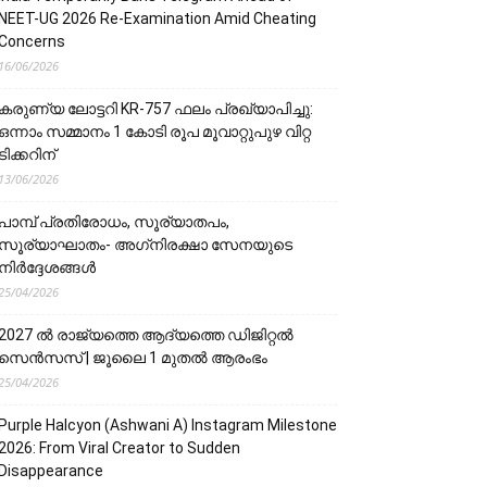
NEET-UG 2026 Re-Examination Amid Cheating
Concerns
16/06/2026
കരുണ്യ ലോട്ടറി KR-757 ഫലം പ്രഖ്യാപിച്ചു:
ഒന്നാം സമ്മാനം 1 കോടി രൂപ മൂവാറ്റുപുഴ വിറ്റ
ടിക്കറിന്
13/06/2026
പാമ്പ് പ്രതിരോധം, സൂര്യാതപം,
സൂര്യാഘാതം- അഗ്‌നിരക്ഷാ സേനയു‌‌‌ടെ
നിർദ്ദേശങ്ങൾ
25/04/2026
2027 ൽ രാജ്യത്തെ ആദ്യത്തെ ഡിജിറ്റൽ
സെൻസസ് | ജൂലൈ 1 മുതൽ ആരംഭം
25/04/2026
Purple Halcyon (Ashwani A) Instagram Milestone
2026: From Viral Creator to Sudden
Disappearance