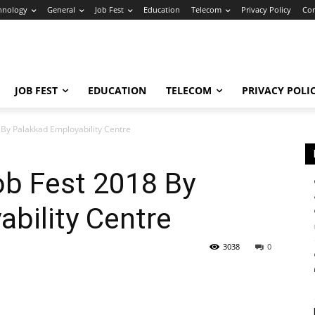
hnology
General
Job Fest
Education
Telecom
Privacy Policy
Con
JOB FEST
EDUCATION
TELECOM
PRIVACY POLI
By Palakkad Employability Centre
b Fest 2018 By
bility Centre
3038
0