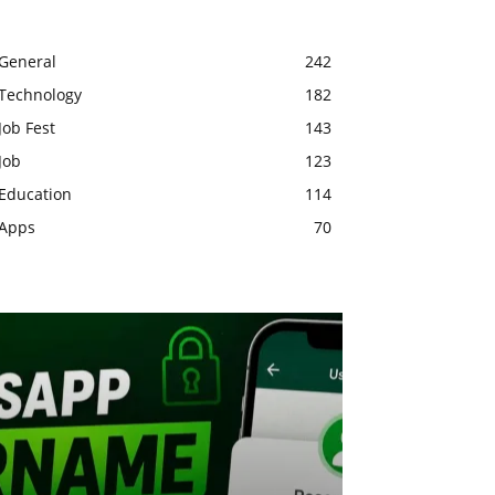
General
242
Technology
182
Job Fest
143
Job
123
Education
114
Apps
70