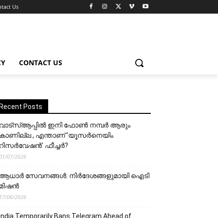
tact Us
CY
CONTACT US
Recent Posts
വാട്‌സ്ആപ്പിൽ ഇനി ഫോൺ നമ്പർ ആരും
കാണില്ല , എന്താണ് ‘യൂസർനെയിം
റിസർവേഷൻ’ ഫീച്ചർ?
01/07/2026
ആധാർ സേവനങ്ങൾ: നിർദേശങ്ങളുമായി ഐടി
മിഷൻ
17/06/2026
India Temporarily Bans Telegram Ahead of