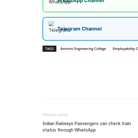
WhatsApp Channel
Telegram Channel
TAGS
Ammini Engineering College
Employability 
Share
Previous article
Indian Railways Passengers can check train
status through WhatsApp