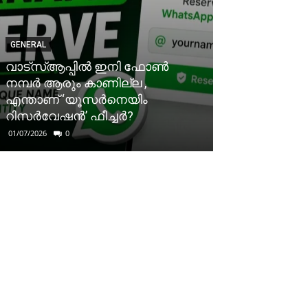
GENERAL
വാട്‌സ്ആപ്പിൽ ഇനി ഫോൺ
നമ്പർ ആരും കാണില്ല ,
എന്താണ് ‘യൂസർനെയിം
റിസർവേഷൻ’ ഫീച്ചർ?
01/07/2026
0