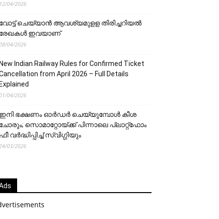
12/04/2026
വോട്ട് ചെയ്യാന്‍ ആവശ്യമുളള തിരിച്ചറിയല്‍
രേഖകള്‍ ഇവയാണ്
08/04/2026
New Indian Railway Rules for Confirmed Ticket
Cancellation from April 2026 – Full Details
Explained
01/04/2026
ഇനി ഭക്ഷണം ഓർഡർ ചെയ്യുമ്പോൾ കീശ
ചോരും; സൊമാറ്റോയ്ക്ക് പിന്നാലെ പ്ലാറ്റ്‌ഫോം
ഫീ വർദ്ധിപ്പിച്ച് സ്വിഗ്ഗിയും
24/03/2026
Ads
dvertisements