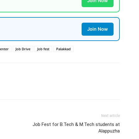
Join Now
Join Now
Center
Job Drive
Job fest
Palakkad
Next article
Job Fest for B.Tech & M.Tech students at
Alappuzha