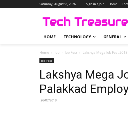
Saturday, August 8, 2026
Sign in / Join
Home
Tec
HOME
TECHNOLOGY
GENERAL
Home
Job
Job Fest
Lakshya Mega Job Fest 2018 
Job Fest
Lakshya Mega Jo
Palakkad Employa
26/07/2018
Share