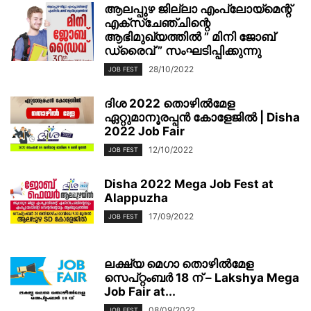
ആലപ്പുഴ ജില്ലാ എംപ്ലോയ്‌മെന്റ്
എക്സ്ചേഞ്ചിന്റെ
ആഭിമുഖ്യത്തിൽ ” മിനി ജോബ്
ഡ്രൈവ് ” സംഘടിപ്പിക്കുന്നു
28/10/2022
JOB FEST
ദിശ 2022 തൊഴിൽമേള
ഏറ്റുമാനൂരപ്പൻ കോളേജിൽ | Disha
2022 Job Fair
12/10/2022
JOB FEST
Disha 2022 Mega Job Fest at
Alappuzha
17/09/2022
JOB FEST
ലക്ഷ്യ മെഗാ തൊഴില്‍മേള
സെപ്റ്റംബര്‍ 18 ന് – Lakshya Mega
Job Fair at...
08/09/2022
JOB FEST