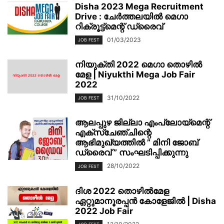
Disha 2023 Mega Recruitment
Drive : ചേര്‍ത്തലയില്‍ മെഗാ
റിക്രൂട്ട്മെന്റ് ഡ്രൈവ്
01/03/2023
JOB FEST
നിയുക്തി 2022 മെഗാ തൊഴിൽ
മേള | Niyukthi Mega Job Fair
2022
31/10/2022
JOB FEST
ആലപ്പുഴ ജില്ലാ എംപ്ലോയ്‌മെന്റ്
എക്സ്ചേഞ്ചിന്റെ
ആഭിമുഖ്യത്തിൽ ” മിനി ജോബ്
ഡ്രൈവ് ” സംഘടിപ്പിക്കുന്നു
28/10/2022
JOB FEST
ദിശ 2022 തൊഴിൽമേള
ഏറ്റുമാനൂരപ്പൻ കോളേജിൽ | Disha
2022 Job Fair