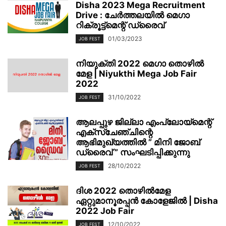
Disha 2023 Mega Recruitment
Drive : ചേര്‍ത്തലയില്‍ മെഗാ
റിക്രൂട്ട്മെന്റ് ഡ്രൈവ്
01/03/2023
JOB FEST
നിയുക്തി 2022 മെഗാ തൊഴിൽ
മേള | Niyukthi Mega Job Fair
2022
31/10/2022
JOB FEST
ആലപ്പുഴ ജില്ലാ എംപ്ലോയ്‌മെന്റ്
എക്സ്ചേഞ്ചിന്റെ
ആഭിമുഖ്യത്തിൽ ” മിനി ജോബ്
ഡ്രൈവ് ” സംഘടിപ്പിക്കുന്നു
28/10/2022
JOB FEST
ദിശ 2022 തൊഴിൽമേള
ഏറ്റുമാനൂരപ്പൻ കോളേജിൽ | Disha
2022 Job Fair
12/10/2022
JOB FEST