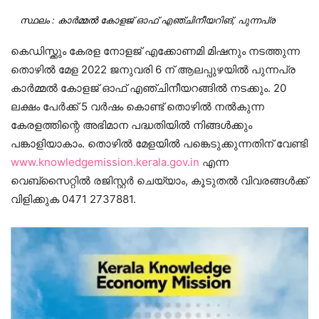
സ്ഥലം : കാർമ്മൽ കോളജ് ഓഫ് എഞ്ചിനീയറിങ്, പുന്നപ്ര
കെഡിസ്ക്കും കേരള നോളജ് എക്കോണമി മിഷനും നടത്തുന്ന
തൊഴിൽ മേള 2022 ജനുവരി 6 ന് ആലപ്പുഴയിൽ പുന്നപ്ര
കാർമ്മൽ കോളജ് ഓഫ് എഞ്ചിനീയറങ്ങിൽ നടക്കും. 20
ലക്ഷം പേർക്ക് 5 വർഷം കൊണ്ട് തൊഴിൽ നൽകുന്ന
കേരളത്തിന്റെ അഭിമാന പദ്ധതിയിൽ നിങ്ങൾക്കും
പങ്കാളിയാകാം. തൊഴിൽ മേളയിൽ പങ്കെടുക്കുന്നതിന് വേണ്ടി
www.knowledgemission.kerala.gov.in
എന്ന
വെബ്സൈറ്റിൽ രജിസ്റ്റർ ചെയ്യാം, കൂടുതൽ വിവരങ്ങൾക്ക്
വിളിക്കുക 0471 2737881.