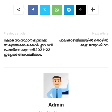
Previous article
Next article
കേരള സംസ്ഥാന മുന്നാക്ക
പാലക്കാട് ജില്ലയിൽ തൊഴില്‍
സമുദായക്ഷേമ കോർപ്പറേഷൻ
മേള: ജനുവരി 7ന്
മംഗല്യ സമുന്നതി 2021-22
ഇപ്പോൾ അപേക്ഷിക്കാം.
Admin