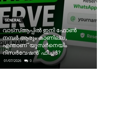
GENERAL
വാട്‌സ്ആപ്പിൽ ഇനി ഫോൺ
നമ്പർ ആരും കാണില്ല ,
എന്താണ് ‘യൂസർനെയിം
റിസർവേഷൻ’ ഫീച്ചർ?
01/07/2026
0