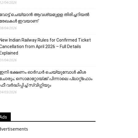
12/04/2026
വോട്ട് ചെയ്യാന്‍ ആവശ്യമുളള തിരിച്ചറിയല്‍
രേഖകള്‍ ഇവയാണ്
08/04/2026
New Indian Railway Rules for Confirmed Ticket
Cancellation from April 2026 – Full Details
Explained
01/04/2026
ഇനി ഭക്ഷണം ഓർഡർ ചെയ്യുമ്പോൾ കീശ
ചോരും; സൊമാറ്റോയ്ക്ക് പിന്നാലെ പ്ലാറ്റ്‌ഫോം
ഫീ വർദ്ധിപ്പിച്ച് സ്വിഗ്ഗിയും
24/03/2026
Ads
dvertisements