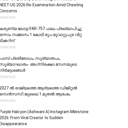
NEET-UG 2026 Re-Examination Amid Cheating
Concerns
16/06/2026
കരുണ്യ ലോട്ടറി KR-757 ഫലം പ്രഖ്യാപിച്ചു:
ഒന്നാം സമ്മാനം 1 കോടി രൂപ മൂവാറ്റുപുഴ വിറ്റ
ടിക്കറിന്
13/06/2026
പാമ്പ് പ്രതിരോധം, സൂര്യാതപം,
സൂര്യാഘാതം- അഗ്‌നിരക്ഷാ സേനയു‌‌‌ടെ
നിർദ്ദേശങ്ങൾ
25/04/2026
2027 ൽ രാജ്യത്തെ ആദ്യത്തെ ഡിജിറ്റൽ
സെൻസസ് | ജൂലൈ 1 മുതൽ ആരംഭം
25/04/2026
Purple Halcyon (Ashwani A) Instagram Milestone
2026: From Viral Creator to Sudden
Disappearance