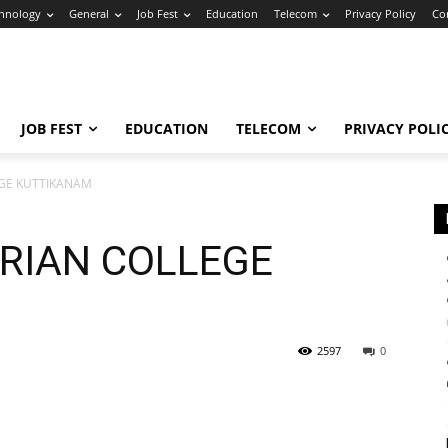
hnology
General
Job Fest
Education
Telecom
Privacy Policy
Co
JOB FEST
EDUCATION
TELECOM
PRIVACY POLI
EGE KUTTIKANAM
ARIAN COLLEGE
2597
0