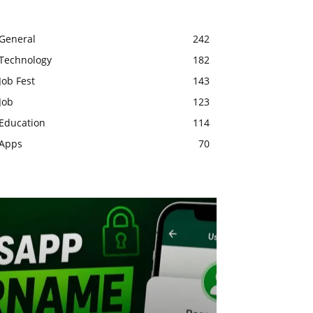
General
242
Technology
182
Job Fest
143
Job
123
Education
114
Apps
70