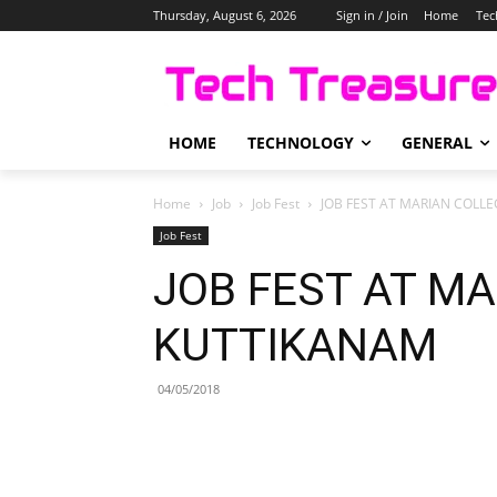
Thursday, August 6, 2026
Sign in / Join
Home
Tec
HOME
TECHNOLOGY
GENERAL
Home
Job
Job Fest
JOB FEST AT MARIAN COLL
Job Fest
JOB FEST AT M
KUTTIKANAM
04/05/2018
Share