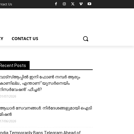
ntact Us
CY
CONTACT US
Recent Posts
വാട്‌സ്ആപ്പിൽ ഇനി ഫോൺ നമ്പർ ആരും
കാണില്ല , എന്താണ് ‘യൂസർനെയിം
റിസർവേഷൻ’ ഫീച്ചർ?
01/07/2026
ആധാർ സേവനങ്ങൾ: നിർദേശങ്ങളുമായി ഐടി
മിഷൻ
17/06/2026
India Temporarily Bans Telegram Ahead of