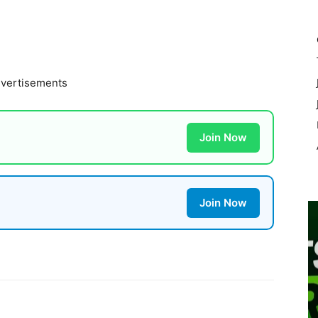
vertisements
Join Now
Join Now