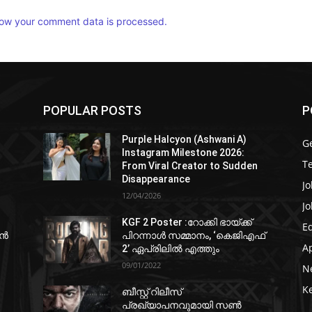
ow your comment data is processed.
POPULAR POSTS
P
Purple Halcyon (Ashwani A)
G
Instagram Milestone 2026:
T
From Viral Creator to Sudden
Disappearance
Jo
12/04/2026
Jo
KGF 2 Poster :റോക്കി ഭായ്ക്ക്
E
ഷൻ
പിറന്നാൾ സമ്മാനം, ‘കെജിഎഫ്
A
2’ ഏപ്രിലിൽ എത്തും
09/01/2022
N
K
ബീസ്റ്റ് റിലീസ്
പ്രഖ്യാപനവുമായി സണ്‍