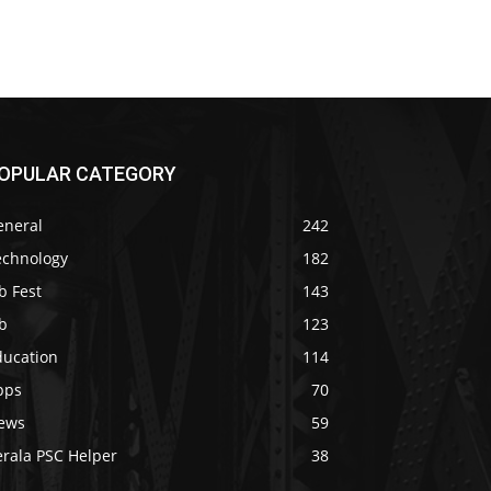
OPULAR CATEGORY
eneral
242
echnology
182
b Fest
143
b
123
ducation
114
pps
70
ews
59
erala PSC Helper
38