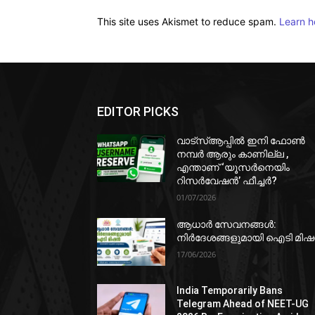
This site uses Akismet to reduce spam.
Learn h
EDITOR PICKS
വാട്‌സ്ആപ്പിൽ ഇനി ഫോൺ
നമ്പർ ആരും കാണില്ല ,
എന്താണ് ‘യൂസർനെയിം
റിസർവേഷൻ’ ഫീച്ചർ?
01/07/2026
ആധാർ സേവനങ്ങൾ:
നിർദേശങ്ങളുമായി ഐടി മി
17/06/2026
India Temporarily Bans
Telegram Ahead of NEET-UG