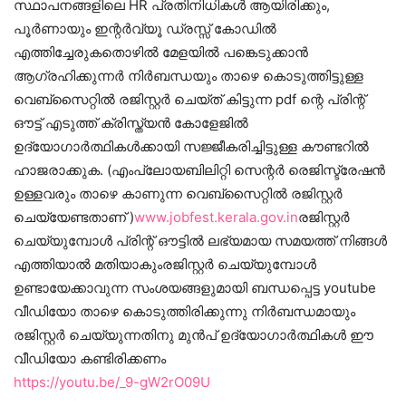
സ്ഥാപനങ്ങളിലെ HR പ്രതിനിധികൾ ആയിരിക്കും,
പൂർണായും ഇന്റർവ്യൂ ഡ്രസ്സ്‌ കോഡിൽ
എത്തിച്ചേരുകതൊഴിൽ മേളയിൽ പങ്കെടുക്കാൻ
ആഗ്രഹിക്കുന്നർ നിർബന്ധയും താഴെ കൊടുത്തിട്ടുള്ള
വെബ്സൈറ്റിൽ രജിസ്റ്റർ ചെയ്ത് കിട്ടുന്ന pdf ന്റെ പ്രിന്റ്
ഔട്ട്‌ എടുത്ത് ക്രിസ്ത്യൻ കോളേജിൽ
ഉദ്യോഗാർത്ഥികൾക്കായി സജ്ജീകരിച്ചിട്ടുള്ള കൗണ്ടറിൽ
ഹാജരാക്കുക. (എംപ്ലോയബിലിറ്റി സെന്റർ രെജിസ്ട്രേഷൻ
ഉള്ളവരും താഴെ കാണുന്ന വെബ്സൈറ്റിൽ രജിസ്റ്റർ
ചെയ്യേണ്ടതാണ് )
www.jobfest.kerala.gov.in
രജിസ്റ്റർ
ചെയ്യുമ്പോൾ പ്രിന്റ് ഔട്ടിൽ ലഭ്യമായ സമയത്ത് നിങ്ങൾ
എത്തിയാൽ മതിയാകുംരജിസ്റ്റർ ചെയ്യുമ്പോൾ
ഉണ്ടായേക്കാവുന്ന സംശയങ്ങളുമായി ബന്ധപ്പെട്ട youtube
വീഡിയോ താഴെ കൊടുത്തിരിക്കുന്നു നിർബന്ധമായും
രജിസ്റ്റർ ചെയ്യുന്നതിനു മുൻപ് ഉദ്യോഗാർത്ഥികൾ ഈ
വീഡിയോ കണ്ടിരിക്കണം
https://youtu.be/_9-gW2rO09U