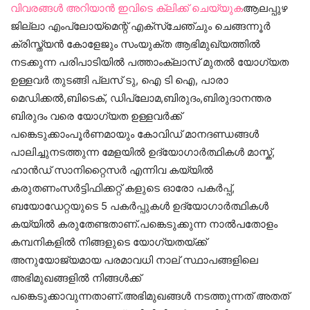
വിവരങ്ങൾ അറിയാൻ ഇവിടെ ക്ലിക്ക് ചെയ്യുക
ആലപ്പുഴ
ജില്ലാ എംപ്ലോയ്‌മെന്റ് എക്സ്ചേഞ്ചും ചെങ്ങന്നൂർ
ക്രിസ്ത്യൻ കോളേജും സംയുക്ത ആഭിമുഖ്യത്തിൽ
നടക്കുന്ന പരിപാടിയിൽ പത്താംക്ലാസ് മുതൽ യോഗ്യത
ഉള്ളവർ തുടങ്ങി പ്ലസ് ടു, ഐ ടി ഐ, പാരാ
മെഡിക്കൽ,ബിടെക്, ഡിപ്ലോമ,ബിരുദം,ബിരുദാനന്തര
ബിരുദം വരെ യോഗ്യത ഉള്ളവർക്ക്
പങ്കെടുക്കാംപൂർണമായും കോവിഡ് മാനദണ്ഡങ്ങൾ
പാലിച്ചുനടത്തുന്ന മേളയിൽ ഉദ്യോഗാർത്ഥികൾ മാസ്ക്,
ഹാൻഡ് സാനിറ്റൈസർ എന്നിവ കയ്യിൽ
കരുതണംസർട്ടിഫിക്കറ്റ് കളുടെ ഓരോ പകർപ്പ്,
ബയോഡേറ്റയുടെ 5 പകർപ്പുകൾ ഉദ്യോഗാർത്ഥികൾ
കയ്യിൽ കരുതേണ്ടതാണ്.പങ്കെടുക്കുന്ന നാൽപതോളം
കമ്പനികളിൽ നിങ്ങളുടെ യോഗ്യതയ്ക്ക്
അനുയോജ്യമായ പരമാവധി നാല് സ്ഥാപങ്ങളിലെ
അഭിമുഖങ്ങളിൽ നിങ്ങൾക്ക്
പങ്കെടുക്കാവുന്നതാണ്‌.അഭിമുഖങ്ങൾ നടത്തുന്നത് അതത്