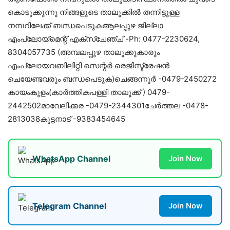
കൊടുക്കുന്നു നിങ്ങളുടെ താലൂക്കിൽ തന്നിട്ടുള്ള
നമ്പറിലേക്ക് ബന്ധപെടുകആലപ്പുഴ ജില്ലാ
എംപ്ലോയ്‌മെന്റ് എക്സ്ചേഞ്ച് -Ph: 0477-2230624,
8304057735 (അമ്പലപ്പുഴ താലൂക്കുകാരും
എംപ്ലോയവബിലിറ്റി സെന്റർ രെജിസ്ട്രേഷൻ
ചെയേണ്ടവരും ബന്ധപെടുക)ചെങ്ങന്നൂർ -0479-2450272
കായംകുളം(കാർത്തികപള്ളി താലൂക്ക് ) 0479-
2442502മാവേലിക്കര -0479-2344301ചേർത്തല -0478-
2813038കുട്ടനാട് -9383454645
WhatsApp Channel
Join Now
Telegram Channel
Join Now