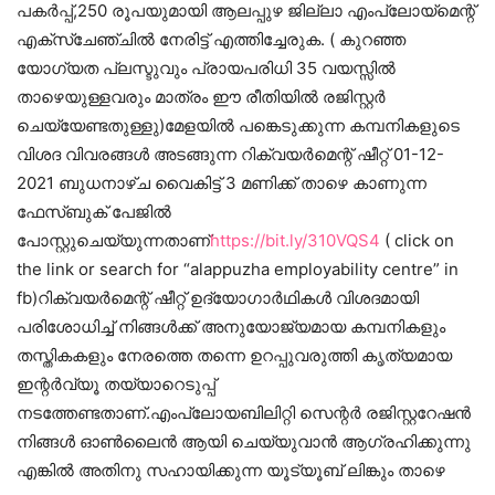
പകർപ്പ്,250 രൂപയുമായി ആലപ്പുഴ ജില്ലാ എംപ്ലോയ്‌മെന്റ്
എക്സ്ചേഞ്ചിൽ നേരിട്ട് എത്തിച്ചേരുക. ( കുറഞ്ഞ
യോഗ്യത പ്ലസ്ടുവും പ്രായപരിധി 35 വയസ്സിൽ
താഴെയുള്ളവരും മാത്രം ഈ രീതിയിൽ രജിസ്റ്റർ
ചെയ്യേണ്ടതുള്ളു)മേളയിൽ പങ്കെടുക്കുന്ന കമ്പനികളുടെ
വിശദ വിവരങ്ങൾ അടങ്ങുന്ന റിക്വയർമെന്റ് ഷീറ്റ് 01-12-
2021 ബുധനാഴ്ച വൈകിട്ട് 3 മണിക്ക് താഴെ കാണുന്ന
ഫേസ്ബുക് പേജിൽ
പോസ്റ്റുചെയ്യുന്നതാണ്
https://bit.ly/310VQS4
( click on
the link or search for “alappuzha employability centre” in
fb)റിക്വയർമെന്റ് ഷീറ്റ് ഉദ്യോഗാർഥികൾ വിശദമായി
പരിശോധിച്ച് നിങ്ങൾക്ക് അനുയോജ്യമായ കമ്പനികളും
തസ്തികകളും നേരത്തെ തന്നെ ഉറപ്പുവരുത്തി കൃത്യമായ
ഇന്റർവ്യൂ തയ്യാറെടുപ്പ്
നടത്തേണ്ടതാണ്.എംപ്ലോയബിലിറ്റി സെന്റർ രജിസ്റ്ററേഷൻ
നിങ്ങൾ ഓൺലൈൻ ആയി ചെയ്യുവാൻ ആഗ്രഹിക്കുന്നു
എങ്കിൽ അതിനു സഹായിക്കുന്ന യൂട്യൂബ് ലിങ്കും താഴെ