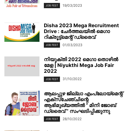
19/03/2023
JOB FEST
Disha 2023 Mega Recruitment
Drive : ചേര്‍ത്തലയില്‍ മെഗാ
റിക്രൂട്ട്മെന്റ് ഡ്രൈവ്
01/03/2023
JOB FEST
നിയുക്തി 2022 മെഗാ തൊഴിൽ
മേള | Niyukthi Mega Job Fair
2022
31/10/2022
JOB FEST
ആലപ്പുഴ ജില്ലാ എംപ്ലോയ്‌മെന്റ്
എക്സ്ചേഞ്ചിന്റെ
ആഭിമുഖ്യത്തിൽ ” മിനി ജോബ്
ഡ്രൈവ് ” സംഘടിപ്പിക്കുന്നു
28/10/2022
JOB FEST