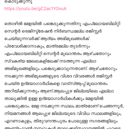
കൊടുക്കുന്നു
https://youtu.be/gC2ac1YOvuA
തൊഴിൽ മേളയിൽ പങ്കെടുക്കുന്നതിനു എംപ്ലോയബിലിറ്റി
സെന്റർ രെജിസ്ട്രേഷൻ നിർബന്ധമല്ല രജിസ്റ്റർ
ചെയ്യുന്നവർക്ക് ആദ്യം അഭിമുഖങ്ങൾക്
പ്രവേശിക്കാനാകും, മാത്രമല്ല തുടർന്നും
എംപ്ലോയബിലിറ്റി സെന്റർ മുഖാന്തരം ആഴ്ചതോറും
സ്വകര്യ മേഖലകളിലേക്ക് നടത്തുന്ന എല്ലാ
അഭിമുഖങ്ങളിലും പങ്കെടുക്കാവുന്നതാണ്. ആഴ്ചതോറും
നടക്കുന്ന അഭിമുഖങ്ങളുടെ വിശദ വിവരങ്ങൾ രജിസ്റ്റർ
ചെയ്ത ഉദ്യോഗാർഥികളെ വാട്സ്ആപ്പ് മുഖാന്തരം
അറിയിക്കുന്നതും ആണ്.ആലപ്പുഴ ജില്ലയിലെ എല്ലാ
താലൂക്കിൽ ഉള്ള ഉദ്യോഗാർഥികൾക്കും മേളയിൽ
പങ്കെടുക്കാം. മേള നടക്കുന്ന സ്ഥലം മാത്രമാണ് ചെങ്ങന്നൂർ,
നിയമനങ്ങൾ ആലപ്പുഴ ജില്ലയുടെ വിവിധ സ്ഥലങ്ങളിലും,
എറണാകുളം, തിരുവനന്തപുരം പോലുള്ള നഗരങ്ങളിലും
ആണ്ഫോൺ നമ്പറുകൾ താലൂക്കടിസ്ഥാനത്തിൽ ചുവടെ