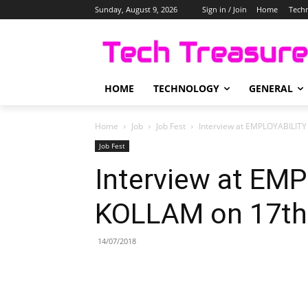
Sunday, August 9, 2026
Sign in / Join
Home
Tech
HOME
TECHNOLOGY
GENERAL
Home
Job
Job Fest
Interview at EMPLOYABILITY
Job Fest
Interview at E
KOLLAM on 17th 
14/07/2018
Share