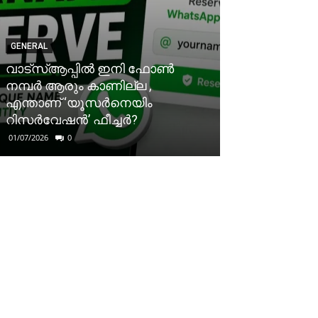
GENERAL
വാട്‌സ്ആപ്പിൽ ഇനി ഫോൺ
നമ്പർ ആരും കാണില്ല ,
എന്താണ് ‘യൂസർനെയിം
റിസർവേഷൻ’ ഫീച്ചർ?
01/07/2026
0