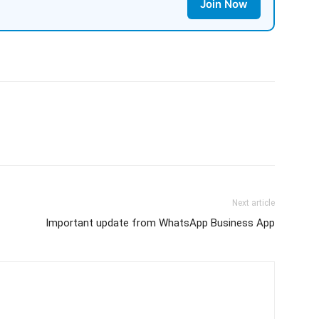
Join Now
Next article
Important update from WhatsApp Business App