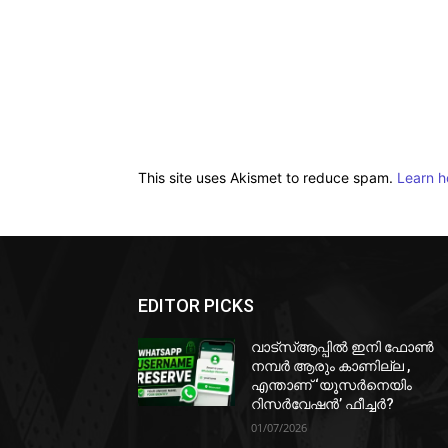
This site uses Akismet to reduce spam.
Learn h
EDITOR PICKS
വാട്‌സ്ആപ്പിൽ ഇനി ഫോൺ
നമ്പർ ആരും കാണില്ല ,
എന്താണ് ‘യൂസർനെയിം
റിസർവേഷൻ’ ഫീച്ചർ?
01/07/2026