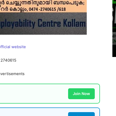
fficial website
4 2740615
vertisements
Join Now