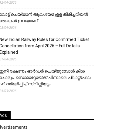
12/04/2026
വോട്ട് ചെയ്യാന്‍ ആവശ്യമുളള തിരിച്ചറിയല്‍
രേഖകള്‍ ഇവയാണ്
08/04/2026
New Indian Railway Rules for Confirmed Ticket
Cancellation from April 2026 – Full Details
Explained
01/04/2026
ഇനി ഭക്ഷണം ഓർഡർ ചെയ്യുമ്പോൾ കീശ
ചോരും; സൊമാറ്റോയ്ക്ക് പിന്നാലെ പ്ലാറ്റ്‌ഫോം
ഫീ വർദ്ധിപ്പിച്ച് സ്വിഗ്ഗിയും
24/03/2026
Ads
dvertisements