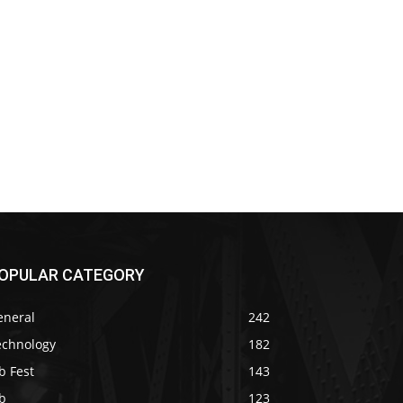
OPULAR CATEGORY
eneral
242
echnology
182
b Fest
143
b
123