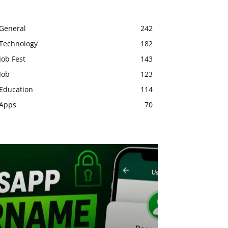
General
242
Technology
182
Job Fest
143
Job
123
Education
114
Apps
70