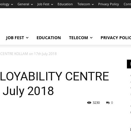
nology
General
Job Fest
Education
Telecom
Privacy Policy
Cont
JOB FEST
EDUCATION
TELECOM
PRIVACY POLI
 CENTRE KOLLAM on 17th July 2018
MPLOYABILITY CENTRE
July 2018
3230
0