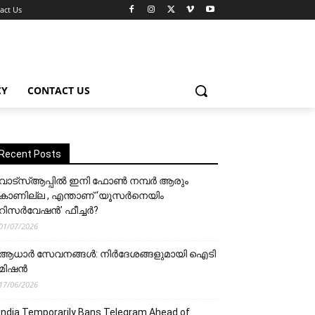
act Us
CY
CONTACT US
Recent Posts
വാട്‌സ്ആപ്പിൽ ഇനി ഫോൺ നമ്പർ ആരും
കാണില്ല , എന്താണ് ‘യൂസർനെയിം
റിസർവേഷൻ’ ഫീച്ചർ?
01/07/2026
ആധാർ സേവനങ്ങൾ: നിർദേശങ്ങളുമായി ഐടി
മിഷൻ
17/06/2026
India Temporarily Bans Telegram Ahead of