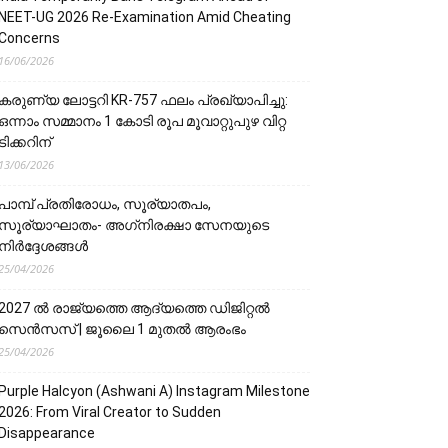
NEET-UG 2026 Re-Examination Amid Cheating
Concerns
16/06/2026
കരുണ്യ ലോട്ടറി KR-757 ഫലം പ്രഖ്യാപിച്ചു:
ഒന്നാം സമ്മാനം 1 കോടി രൂപ മൂവാറ്റുപുഴ വിറ്റ
ടിക്കറിന്
13/06/2026
പാമ്പ് പ്രതിരോധം, സൂര്യാതപം,
സൂര്യാഘാതം- അഗ്‌നിരക്ഷാ സേനയു‌‌‌ടെ
നിർദ്ദേശങ്ങൾ
25/04/2026
2027 ൽ രാജ്യത്തെ ആദ്യത്തെ ഡിജിറ്റൽ
സെൻസസ് | ജൂലൈ 1 മുതൽ ആരംഭം
25/04/2026
Purple Halcyon (Ashwani A) Instagram Milestone
2026: From Viral Creator to Sudden
Disappearance