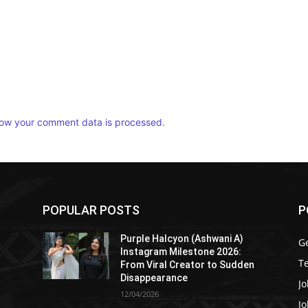
ow your comment data is processed.
POPULAR POSTS
P
Purple Halcyon (Ashwani A)
G
Instagram Milestone 2026:
T
From Viral Creator to Sudden
Disappearance
Jo
12/04/2026
Jo