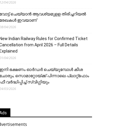
12/04/2026
വോട്ട് ചെയ്യാന്‍ ആവശ്യമുളള തിരിച്ചറിയല്‍
രേഖകള്‍ ഇവയാണ്
08/04/2026
New Indian Railway Rules for Confirmed Ticket
Cancellation from April 2026 – Full Details
Explained
01/04/2026
ഇനി ഭക്ഷണം ഓർഡർ ചെയ്യുമ്പോൾ കീശ
ചോരും; സൊമാറ്റോയ്ക്ക് പിന്നാലെ പ്ലാറ്റ്‌ഫോം
ഫീ വർദ്ധിപ്പിച്ച് സ്വിഗ്ഗിയും
24/03/2026
Ads
dvertisements