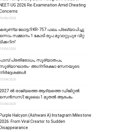
NEET-UG 2026 Re-Examination Amid Cheating
Concerns
16/06/2026
കരുണ്യ ലോട്ടറി KR-757 ഫലം പ്രഖ്യാപിച്ചു:
ഒന്നാം സമ്മാനം 1 കോടി രൂപ മൂവാറ്റുപുഴ വിറ്റ
ടിക്കറിന്
13/06/2026
പാമ്പ് പ്രതിരോധം, സൂര്യാതപം,
സൂര്യാഘാതം- അഗ്‌നിരക്ഷാ സേനയു‌‌‌ടെ
നിർദ്ദേശങ്ങൾ
25/04/2026
2027 ൽ രാജ്യത്തെ ആദ്യത്തെ ഡിജിറ്റൽ
സെൻസസ് | ജൂലൈ 1 മുതൽ ആരംഭം
25/04/2026
Purple Halcyon (Ashwani A) Instagram Milestone
2026: From Viral Creator to Sudden
Disappearance