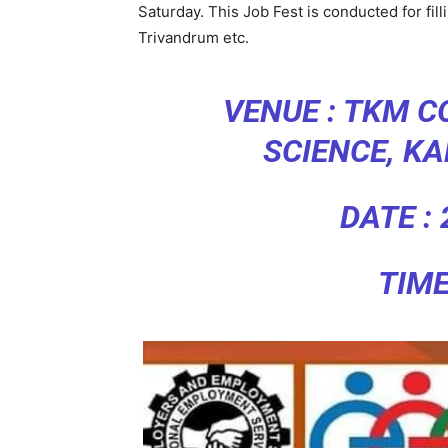
Saturday. This Job Fest is conducted for fill
Trivandrum etc.
VENUE : TKM C
SCIENCE, K
DATE : 
TIME