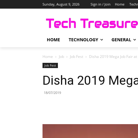
Sunday, August 9, 2026
Sign in / Join
Home
Tech
HOME
TECHNOLOGY
GENERAL
Home
Job
Job Fest
Disha 2019 Mega Job Fair at
Job Fest
Disha 2019 Mega 
18/07/2019
Share