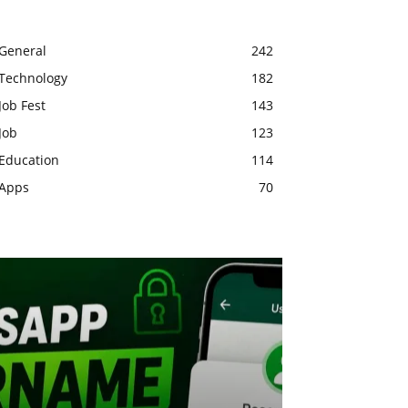
General
242
Technology
182
Job Fest
143
Job
123
Education
114
Apps
70