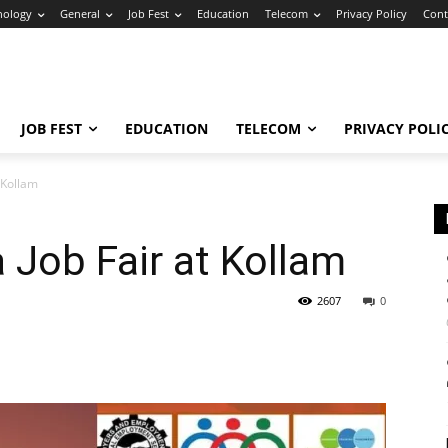
nology
General
Job Fest
Education
Telecom
Privacy Policy
Cont
JOB FEST
EDUCATION
TELECOM
PRIVACY POLI
 Kollam
Job Fair at Kollam
2607
0