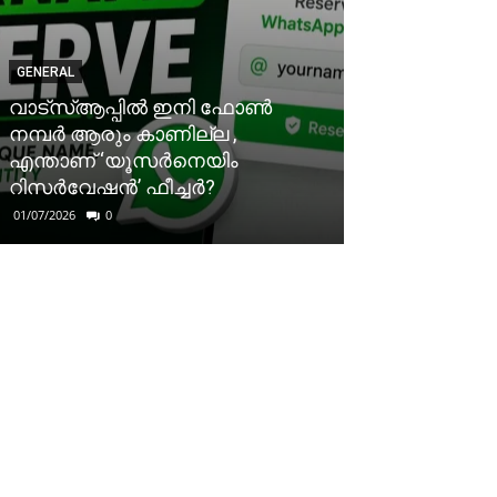
GENERAL
വാട്‌സ്ആപ്പിൽ ഇനി ഫോൺ
നമ്പർ ആരും കാണില്ല ,
എന്താണ് ‘യൂസർനെയിം
റിസർവേഷൻ’ ഫീച്ചർ?
01/07/2026
0