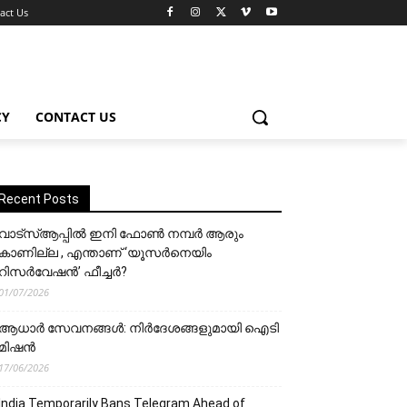
act Us
CY
CONTACT US
Recent Posts
വാട്‌സ്ആപ്പിൽ ഇനി ഫോൺ നമ്പർ ആരും
കാണില്ല , എന്താണ് ‘യൂസർനെയിം
റിസർവേഷൻ’ ഫീച്ചർ?
01/07/2026
ആധാർ സേവനങ്ങൾ: നിർദേശങ്ങളുമായി ഐടി
മിഷൻ
17/06/2026
India Temporarily Bans Telegram Ahead of