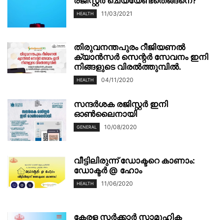
രജിസ്റ്റർ ചെയ്യേണ്ടതെങ്ങനെ?
11/03/2021
HEALTH
തിരുവനന്തപുരം റീജിയണൽ
ക്യാൻസർ സെന്റർ സേവനം ഇനി
നിങ്ങളുടെ വിരൽത്തുമ്പിൽ.
04/11/2020
HEALTH
സന്ദർശക രജിസ്റ്റർ ഇനി
ഓൺലൈനായി
10/08/2020
GENERAL
വീട്ടിലിരുന്ന് ഡോക്ടറെ കാണാം:
ഡോക്ടര്‍ @ ഹോം
11/06/2020
HEALTH
കേരള സർക്കാർ സാമൂഹിക