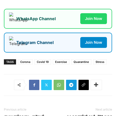
WhatsApp Channel
Join Now
Telegram Channel
Join Now
TAGS
Corona
Covid 19
Exercise
Quarantine
Stress
Previous article
Next article