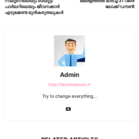
സലൂണിലെയും ബ്യൂട്ടി
കേരളത്തില്‍ മാര്‍ച്ച് 31 വരെ
പാര്‍ലറിലെയും ജീവനക്കാര്‍
ലോക്ക് ഡൗണ്‍
എടുക്കേണ്ട മുന്‍കരുതലുകള്‍
Admin
http://techtreasure.in
Try to change everything...