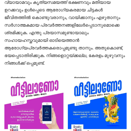
വ്യായാമവും കൃത്യസമയത്ത് ഭക്ഷണവും മതിയായ
ഉറക്കവും ഉൾപ്പെടെ ആരോഗ്യകരമായ ചിട്ടകൾ
ജീവിതത്തിൽ കൊണ്ടുവരാനും, വായിക്കാനും എഴുതാനും
സർഗാത്മകമായ പ്രവർത്തനങ്ങളിലേർപ്പെടാനുമൊക്കെ
ശ്രമിക്കുക. എന്തു പ്രയാസമുണ്ടായാലും
സഹായഹസ്തവുമായി ഓടിയെത്താൻ
ആരോഗ്യപ്രവർത്തകരൊപ്പമുണ്ടു താനും. അതുകൊണ്ട്,
ഭയപ്പെടാതിരിക്കുക. നിങ്ങളൊറ്റയ്ക്കല്ല, കേരളം മുഴുവനും
നിങ്ങൾക്ക് ഒപ്പമുണ്ട്.