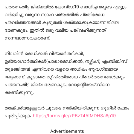
പത്തനംതിട്ട ജില്ലയിൽ കോവിഡ്19 ബാധിച്ചവരുടെ എണ്ണം
വർദ്ധിച്ചു വരുന്ന സാഹചര്യത്തിൽ പ്രതിരോധ
പ്രവർത്തനങ്ങൾ കൂടുതൽ ശക്തമാക്കുകയാണ് ജില്ല
ഭരണകൂടം. ഇതിൽ ഒരു വലിയ പങ്ക് വഹിക്കുന്നത്
സന്നദ്ധസേവകരാണ്.
നിലവിൽ മെഡിക്കൽ വിദ്യാർത്ഥികൾ,
ഉദ്യോഗാർത്ഥികൾ(പാരാമെഡിക്കൽ, നഴ്സിംഗ്, എംബിബിസ്
തുടങ്ങിയവ) എന്നിവരെ വളരെ അധികം ആവശ്യമായ
ഘട്ടമാണ്. കൂടാതെ മറ്റ് പ്രതിരോധ പ്രവർത്തനങ്ങൾക്കും
പത്തനംതിട്ട ജില്ല ഭരണകൂടം വോളന്റിയേഴ്‌സിനെ
ക്ഷണിക്കുന്നു.
താല്പര്യമുള്ളവർ ചുവടെ നൽകിയിരിക്കുന്ന ഗൂഗിൾ ഫോം
പൂരിപ്പിക്കുക.
https://forms.gle/xPBzT45tMDHSa6p19
Advertisements