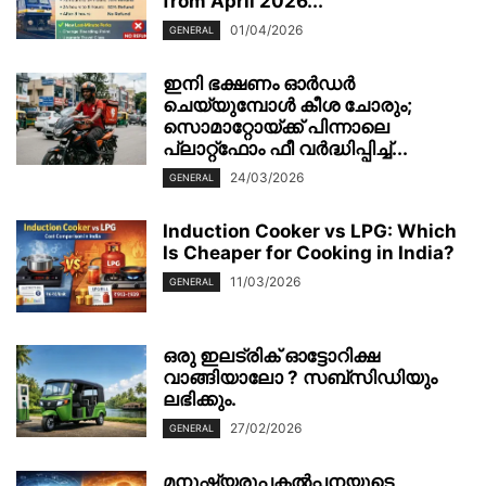
from April 2026...
01/04/2026
GENERAL
ഇനി ഭക്ഷണം ഓർഡർ
ചെയ്യുമ്പോൾ കീശ ചോരും;
സൊമാറ്റോയ്ക്ക് പിന്നാലെ
പ്ലാറ്റ്‌ഫോം ഫീ വർദ്ധിപ്പിച്ച്...
24/03/2026
GENERAL
Induction Cooker vs LPG: Which
Is Cheaper for Cooking in India?
11/03/2026
GENERAL
ഒരു ഇലട്രിക് ഓട്ടോറിക്ഷ
വാങ്ങിയാലോ ? സബ്സിഡിയും
ലഭിക്കും.
27/02/2026
GENERAL
മനുഷ്യരൂപകൽപ്പനയുടെ