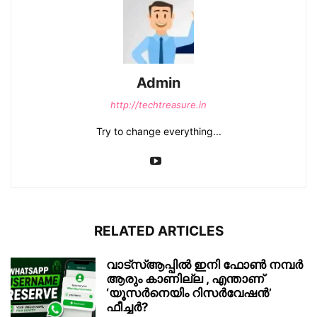
Admin
http://techtreasure.in
Try to change everything...
RELATED ARTICLES
വാട്‌സ്ആപ്പിൽ ഇനി ഫോൺ നമ്പർ
ആരും കാണില്ല , എന്താണ്
‘യൂസർനെയിം റിസർവേഷൻ’
ഫീച്ചർ?