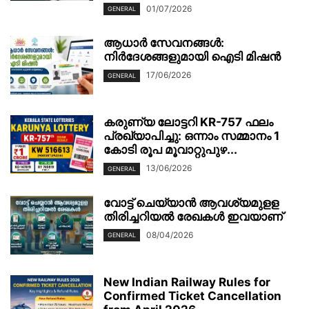
01/07/2026
GENERAL
ആധാർ സേവനങ്ങൾ:
നിർദേശങ്ങളുമായി ഐടി മിഷൻ
17/06/2026
GENERAL
കരുണ്യ ലോട്ടറി KR-757 ഫലം
പ്രഖ്യാപിച്ചു: ഒന്നാം സമ്മാനം 1
കോടി രൂപ മൂവാറ്റുപുഴ...
13/06/2026
GENERAL
വോട്ട് ചെയ്യാന്‍ ആവശ്യമുളള
തിരിച്ചറിയല്‍ രേഖകള്‍ ഇവയാണ്
08/04/2026
GENERAL
New Indian Railway Rules for
Confirmed Ticket Cancellation