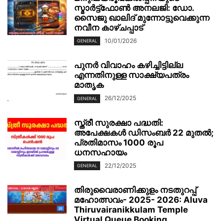
സ്മാർട്ട്‌ഫോൺ അനലജി: ഡോ.
സൈജു ഖാലിദ് മുന്നോട്ടുവെക്കുന്ന
നവീന കാഴ്ചപ്പാട്
10/01/2026
GENERAL
പുനർ വിവാഹം കഴിച്ചിട്ടില്ല
എന്നതിനുള്ള സാക്ഷ്യപത്രം
മാതൃക
26/12/2025
GENERAL
സ്ത്രീ സുരക്ഷാ പദ്ധതി:
അപേക്ഷകൾ ഡിസംബർ 22 മുതൽ;
പ്രതിമാസം 1000 രൂപ
ധനസഹായം
22/12/2025
GENERAL
തിരുവൈരാണിക്കുളം നടതുറപ്പ്
മഹോത്സവം- 2025- 2026: Aluva
Thiruvairanikkulam Temple
Virtual Queue Booking...