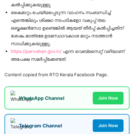
കൽപ്പിക്കുകയുള്ളൂ
കൈമാറ്റം ചെയ്യപ്പെടുന്ന വാഹനം സംബന്ധിച്ച്
എന്തെങ്കിലും ശിക്ഷാ നടപടികളോ വകുപ്പ് തല
ഒബ്ജക്ഷൻസോ ഉണ്ടെങ്കിൽ ആയത് തീർപ്പ് കൽപ്പിച്ചതിന്
ശേഷം മാത്രമേ ഉടമസ്ഥാവകാശ മാറ്റം നടത്താൻ
സാധിക്കുകയുള്ളൂ.
https://parivahan.gov.in/
എന്ന വെബ്സൈറ്റ് വഴിയാണ്
അപേക്ഷ സമർപ്പിക്കേണ്ടത്.
Content copied from RTO Kerala Facebook Page.
WhatsApp Channel
Join Now
Telegram Channel
Join Now