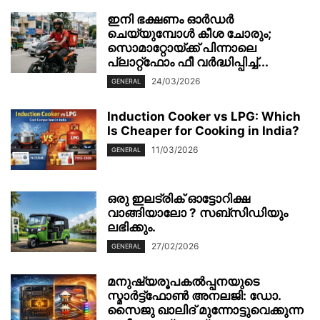
ഇനി ഭക്ഷണം ഓർഡർ
ചെയ്യുമ്പോൾ കീശ ചോരും;
സൊമാറ്റോയ്ക്ക് പിന്നാലെ
പ്ലാറ്റ്‌ഫോം ഫീ വർദ്ധിപ്പിച്ച്...
24/03/2026
GENERAL
Induction Cooker vs LPG: Which
Is Cheaper for Cooking in India?
11/03/2026
GENERAL
ഒരു ഇലട്രിക് ഓട്ടോറിക്ഷ
വാങ്ങിയാലോ ? സബ്സിഡിയും
ലഭിക്കും.
27/02/2026
GENERAL
മനുഷ്യരൂപകൽപ്പനയുടെ
സ്മാർട്ട്‌ഫോൺ അനലജി: ഡോ.
സൈജു ഖാലിദ് മുന്നോട്ടുവെക്കുന്ന