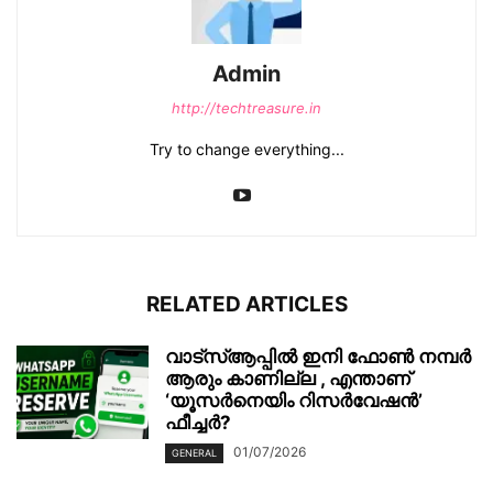
Admin
http://techtreasure.in
Try to change everything...
RELATED ARTICLES
വാട്‌സ്ആപ്പിൽ ഇനി ഫോൺ നമ്പർ
ആരും കാണില്ല , എന്താണ്
‘യൂസർനെയിം റിസർവേഷൻ’
ഫീച്ചർ?
01/07/2026
GENERAL