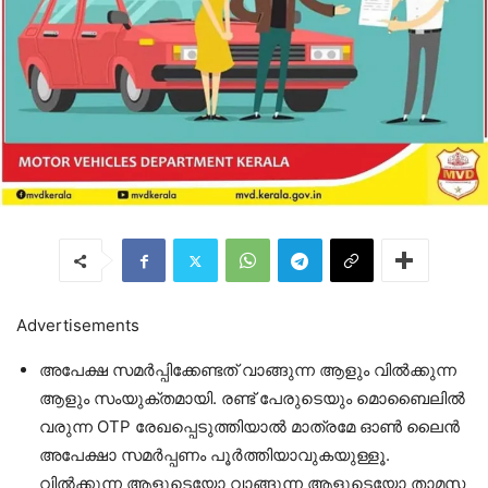
Advertisements
അപേക്ഷ സമർപ്പിക്കേണ്ടത് വാങ്ങുന്ന ആളും വിൽക്കുന്ന
ആളും സംയുക്തമായി. രണ്ട് പേരുടെയും മൊബൈലിൽ
വരുന്ന OTP രേഖപ്പെടുത്തിയാൽ മാത്രമേ ഓൺ ലൈൻ
അപേക്ഷാ സമർപ്പണം പൂർത്തിയാവുകയുള്ളൂ.
വിൽക്കുന്ന ആളുടെയോ വാങ്ങുന്ന ആളുടെയോ താമസ