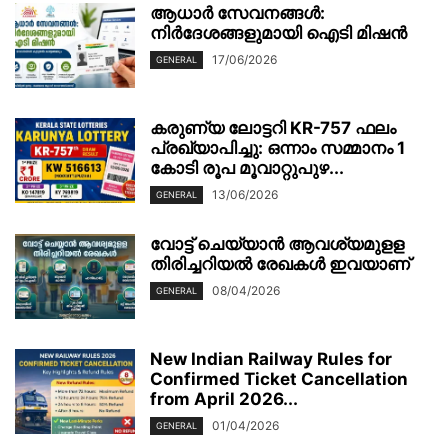
ആധാർ സേവനങ്ങൾ:
നിർദേശങ്ങളുമായി ഐടി മിഷൻ
17/06/2026
GENERAL
കരുണ്യ ലോട്ടറി KR-757 ഫലം
പ്രഖ്യാപിച്ചു: ഒന്നാം സമ്മാനം 1
കോടി രൂപ മൂവാറ്റുപുഴ...
13/06/2026
GENERAL
വോട്ട് ചെയ്യാന്‍ ആവശ്യമുളള
തിരിച്ചറിയല്‍ രേഖകള്‍ ഇവയാണ്
08/04/2026
GENERAL
New Indian Railway Rules for
Confirmed Ticket Cancellation
from April 2026...
01/04/2026
GENERAL