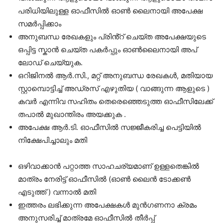
പരിധിയിലുള്ള ഓഫീസിൽ ഓൺ ലൈനായി അപേക്ഷ
സമർപ്പിക്കാം
അനുബന്ധ രേഖകളും പ്രിൻ്റ് ചെയ്ത അപേക്ഷയുടെ
ഒപ്പിട്ട സ്കാൻ ചെയ്ത പകർപ്പും ഓൺലൈനായി അപ്
ലോഡ് ചെയ്യുക.
ഒറിജിനൽ ആർ.സി., മറ്റ് അനുബന്ധ രേഖകൾ, മതിയായ
സ്റ്റാമ്പൊട്ടിച്ച് അഡ്രസ് എഴുതിയ ( വാങ്ങുന്ന ആളുടെ )
കവർ എന്നിവ സഹിതം തെരെഞ്ഞെടുത്ത ഓഫീസിലേക്ക്
തപാൽ മുഖാന്തിരം അയക്കുക .
അപേക്ഷ ആർ.ടി. ഓഫീസിൽ സജ്ജീകരിച്ച പെട്ടിയിൽ
നിക്ഷേപിച്ചാലും മതി
ഒഴിവാക്കാൻ പറ്റാത്ത സാഹചര്യമാണ് ഉള്ളതെങ്കിൽ
മാത്രം നേരിട്ട് ഓഫീസിൽ (ഓൺ ലൈൻ ടോക്കൺ
എടുത്ത് ) വന്നാൽ മതി
ഇത്തരം ലഭിക്കുന്ന അപേക്ഷകൾ മുൻഗണനാ ക്രമം
അനുസരിച്ച് മാത്രമേ ഓഫീസിൽ തീർപ്പ്