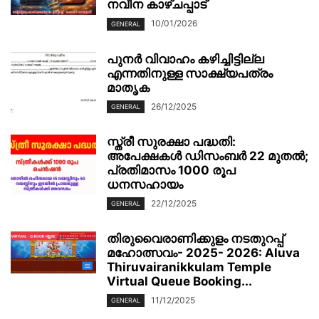
നവീന കാഴ്ചപ്പാട്
10/01/2026
GENERAL
പുനർ വിവാഹം കഴിച്ചിട്ടില്ല
എന്നതിനുള്ള സാക്ഷ്യപത്രം
മാതൃക
26/12/2025
GENERAL
സ്ത്രീ സുരക്ഷാ പദ്ധതി:
അപേക്ഷകൾ ഡിസംബർ 22 മുതൽ;
പ്രതിമാസം 1000 രൂപ
ധനസഹായം
22/12/2025
GENERAL
തിരുവൈരാണിക്കുളം നടതുറപ്പ്
മഹോത്സവം- 2025- 2026: Aluva
Thiruvairanikkulam Temple
Virtual Queue Booking...
11/12/2025
GENERAL