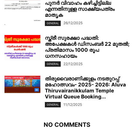
പുനർ വിവാഹം കഴിച്ചിട്ടില്ല
എന്നതിനുള്ള സാക്ഷ്യപത്രം
മാതൃക
26/12/2025
GENERAL
സ്ത്രീ സുരക്ഷാ പദ്ധതി:
അപേക്ഷകൾ ഡിസംബർ 22 മുതൽ;
പ്രതിമാസം 1000 രൂപ
ധനസഹായം
22/12/2025
GENERAL
തിരുവൈരാണിക്കുളം നടതുറപ്പ്
മഹോത്സവം- 2025- 2026: Aluva
Thiruvairanikkulam Temple
Virtual Queue Booking...
11/12/2025
GENERAL
NO COMMENTS