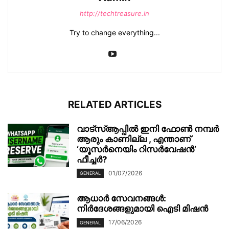
http://techtreasure.in
Try to change everything...
RELATED ARTICLES
വാട്‌സ്ആപ്പിൽ ഇനി ഫോൺ നമ്പർ
ആരും കാണില്ല , എന്താണ്
‘യൂസർനെയിം റിസർവേഷൻ’
ഫീച്ചർ?
01/07/2026
GENERAL
ആധാർ സേവനങ്ങൾ:
നിർദേശങ്ങളുമായി ഐടി മിഷൻ
17/06/2026
GENERAL