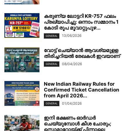
കരുണ്യ ലോട്ടറി KR-757 ഫലം
പ്രഖ്യാപിച്ചു: ഒന്നാം സമ്മാനം 1
കോടി രൂപ മൂവാറ്റുപുഴ...
13/06/2026
GENERAL
വോട്ട് ചെയ്യാന്‍ ആവശ്യമുളള
തിരിച്ചറിയല്‍ രേഖകള്‍ ഇവയാണ്
08/04/2026
GENERAL
New Indian Railway Rules for
Confirmed Ticket Cancellation
from April 2026...
01/04/2026
GENERAL
ഇനി ഭക്ഷണം ഓർഡർ
ചെയ്യുമ്പോൾ കീശ ചോരും;
സൊമാറ്റോയ്ക്ക് പിന്നാലെ