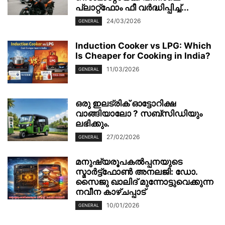
പ്ലാറ്റ്‌ഫോം ഫീ വർദ്ധിപ്പിച്ച്...
24/03/2026
GENERAL
Induction Cooker vs LPG: Which
Is Cheaper for Cooking in India?
11/03/2026
GENERAL
ഒരു ഇലട്രിക് ഓട്ടോറിക്ഷ
വാങ്ങിയാലോ ? സബ്സിഡിയും
ലഭിക്കും.
27/02/2026
GENERAL
മനുഷ്യരൂപകൽപ്പനയുടെ
സ്മാർട്ട്‌ഫോൺ അനലജി: ഡോ.
സൈജു ഖാലിദ് മുന്നോട്ടുവെക്കുന്ന
നവീന കാഴ്ചപ്പാട്
10/01/2026
GENERAL