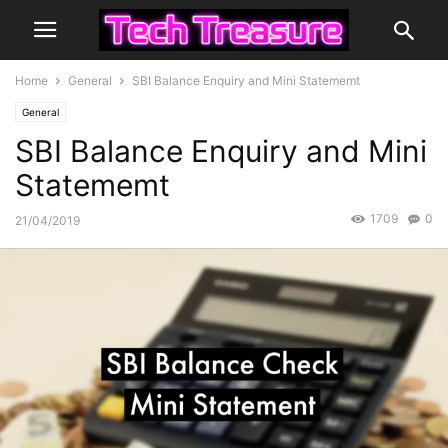
Home
General
SBI Balance Enquiry and Mini Statememt
General
SBI Balance Enquiry and Mini
Statememt
1709
0
21/04/2019