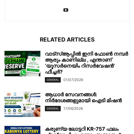
RELATED ARTICLES
വാട്‌സ്ആപ്പിൽ ഇനി ഫോൺ നമ്പർ
ആരും കാണില്ല , എന്താണ്
‘യൂസർനെയിം റിസർവേഷൻ’
ഫീച്ചർ?
01/07/2026
GENERAL
ആധാർ സേവനങ്ങൾ:
നിർദേശങ്ങളുമായി ഐടി മിഷൻ
17/06/2026
GENERAL
കരുണ്യ ലോട്ടറി KR-757 ഫലം