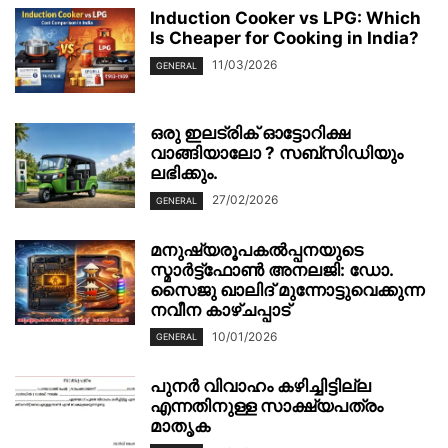
Induction Cooker vs LPG: Which
Is Cheaper for Cooking in India?
11/03/2026
GENERAL
ഒരു ഇലട്രിക് ഓട്ടോറിക്ഷ
വാങ്ങിയാലോ ? സബ്സിഡിയും
ലഭിക്കും.
27/02/2026
GENERAL
മനുഷ്യരൂപകൽപ്പനയുടെ
സ്മാർട്ട്‌ഫോൺ അനലജി: ഡോ.
സൈജു ഖാലിദ് മുന്നോട്ടുവെക്കുന്ന
നവീന കാഴ്ചപ്പാട്
10/01/2026
GENERAL
പുനർ വിവാഹം കഴിച്ചിട്ടില്ല
എന്നതിനുള്ള സാക്ഷ്യപത്രം
മാതൃക