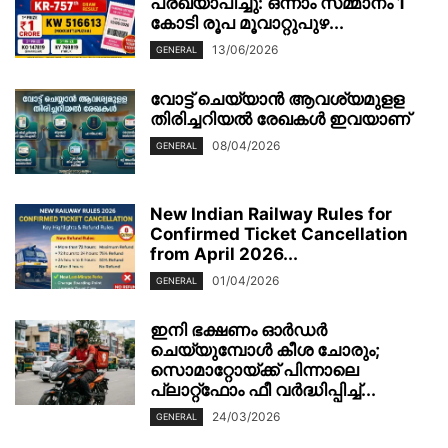
പ്രഖ്യാപിച്ചു: ഒന്നാം സമ്മാനം 1
കോടി രൂപ മൂവാറ്റുപുഴ...
13/06/2026
GENERAL
വോട്ട് ചെയ്യാന്‍ ആവശ്യമുളള
തിരിച്ചറിയല്‍ രേഖകള്‍ ഇവയാണ്
08/04/2026
GENERAL
New Indian Railway Rules for
Confirmed Ticket Cancellation
from April 2026...
01/04/2026
GENERAL
ഇനി ഭക്ഷണം ഓർഡർ
ചെയ്യുമ്പോൾ കീശ ചോരും;
സൊമാറ്റോയ്ക്ക് പിന്നാലെ
പ്ലാറ്റ്‌ഫോം ഫീ വർദ്ധിപ്പിച്ച്...
24/03/2026
GENERAL