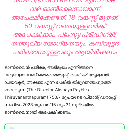
IN/AES/REGISTRATION
എന്ന ലിങ്ക്
വഴി ഓണ്‍ലൈനായാണ്
അപേക്ഷിക്കേണ്ടത്. 18 വയസ്സ് മുതല്‍
50 വയസ്സ് വരെയുള്ളവര്‍ക്ക്
അപേക്ഷിക്കാം. പ്ലസ്ടു/പ്രീഡിഗ്രി/
തത്തുല്യ യോഗ്യതയും. കമ്പ്യൂട്ടര്‍
പരിഞ്ജാനമുള്ളവരും ആയിരിക്കണം
ഓണ്‍ലൈ‍ന്‍ പരീക്ഷ, അഭിമുഖം എന്നിങ്ങനെ
ഘട്ടങ്ങളായാണ് തെരഞ്ഞെടുപ്പ്. താല്പര്യമുള്ളവര്‍
ഡയറക്ട‍ര്‍, അക്ഷയ എന്ന പേരി‍‍‍‍‍ല്‍ തിരുവനന്തപുരത്ത്
മാറാവുന്ന (The Director Akshaya Payble at
Thiruvananthapuram) 750/- രൂപയുടെ ഡിമാന്റ് ഡ്രാഫ്റ്റ്
സഹിതം 2023 ജൂലായ് 15 നും 31 നുമിടയില്‍
ഓണ്‍ലൈനായി അപേക്ഷിക്കണം.