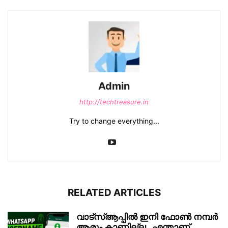
Admin
http://techtreasure.in
Try to change everything...
RELATED ARTICLES
വാട്‌സ്ആപ്പിൽ ഇനി ഫോൺ നമ്പർ
ആരും കാണില്ല , എന്താണ്