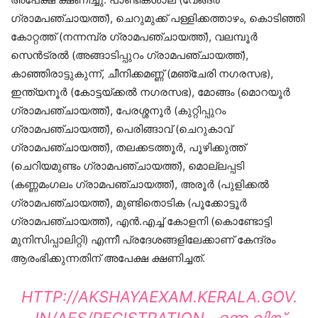
ഗ്രാമപഞ്ചായത്ത്), ചെറുമുക്ക് പള്ളിക്കത്താഴം, കൊടിഞ്ഞി
കോറ്റത്ത് (നന്നമ്പ്ര ഗ്രാമപഞ്ചായത്ത്), വലമ്പൂര്‍
സെന്‍ട്രല്‍ (അങ്ങാടിപ്പുറം ഗ്രാമപഞ്ചായത്ത്),
കാഞ്ഞിരാട്ടുകുന്ന്, ചീനിക്കമണ്ണ് (മഞ്ചേരി നഗരസഭ),
ഇന്ത്യനൂര്‍ (കോട്ടയ്ക്കല്‍ നഗരസഭ), മോങ്ങം (മൊറയൂര്‍
ഗ്രാമപഞ്ചായത്ത്), പേരശ്ശനൂര്‍ (കുറ്റിപ്പുറം
ഗ്രാമപഞ്ചായത്ത്), പെരിങ്ങാവ് (ചെറുകാവ്
ഗ്രാമപഞ്ചായത്ത്), തലക്കടത്തൂര്‍, പൂഴിക്കുത്ത്
(ചെറിയമുണ്ടം ഗ്രാമപഞ്ചായത്ത്), മൊല്ലപ്പടി
(കണ്ണമംഗലം ഗ്രാമപഞ്ചായത്ത്), അരൂര്‍ (പുളിക്കല്‍
ഗ്രാമപഞ്ചായത്ത്), മുണ്ടിതൊടിക (പൂക്കോട്ടൂര്‍
ഗ്രാമപഞ്ചായത്ത്), എന്‍.എച്ച് കോളനി (കൊണ്ടോട്ടി
മുനിസിപ്പാലിറ്റി) എന്നീ പ്രദേശങ്ങളിലേക്കാണ് കേന്ദ്രം
ആരംഭിക്കുന്നതിന് അപേക്ഷ ക്ഷണിച്ചത്.
HTTP://AKSHAYAEXAM.KERALA.GOV.