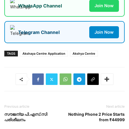
WhatsApp Channel
Join Now
Telegram Channel
Join Now
TAGS
Akshaya Centre Application
Akshya Centre
Previous article
Next article
സൗജന്യ പി.എസ്.സി
Nothing Phone 2 Price Starts
പരിശീലനം
from ₹44999