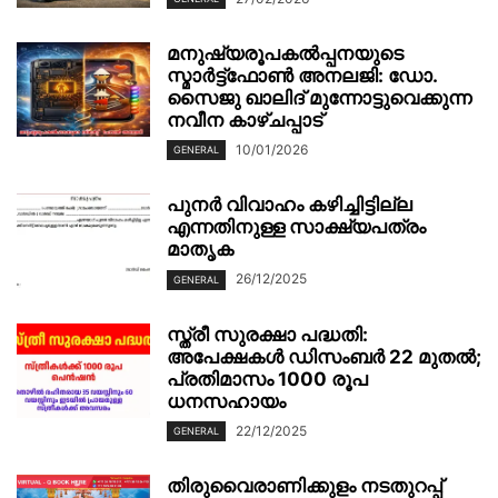
മനുഷ്യരൂപകൽപ്പനയുടെ
സ്മാർട്ട്‌ഫോൺ അനലജി: ഡോ.
സൈജു ഖാലിദ് മുന്നോട്ടുവെക്കുന്ന
നവീന കാഴ്ചപ്പാട്
10/01/2026
GENERAL
പുനർ വിവാഹം കഴിച്ചിട്ടില്ല
എന്നതിനുള്ള സാക്ഷ്യപത്രം
മാതൃക
26/12/2025
GENERAL
സ്ത്രീ സുരക്ഷാ പദ്ധതി:
അപേക്ഷകൾ ഡിസംബർ 22 മുതൽ;
പ്രതിമാസം 1000 രൂപ
ധനസഹായം
22/12/2025
GENERAL
തിരുവൈരാണിക്കുളം നടതുറപ്പ്