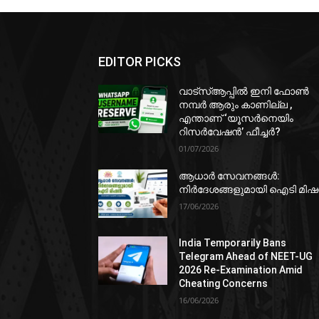
EDITOR PICKS
വാട്‌സ്ആപ്പിൽ ഇനി ഫോൺ
നമ്പർ ആരും കാണില്ല ,
എന്താണ് ‘യൂസർനെയിം
റിസർവേഷൻ’ ഫീച്ചർ?
01/07/2026
ആധാർ സേവനങ്ങൾ:
നിർദേശങ്ങളുമായി ഐടി മി
17/06/2026
India Temporarily Bans
Telegram Ahead of NEET-UG
2026 Re-Examination Amid
Cheating Concerns
16/06/2026