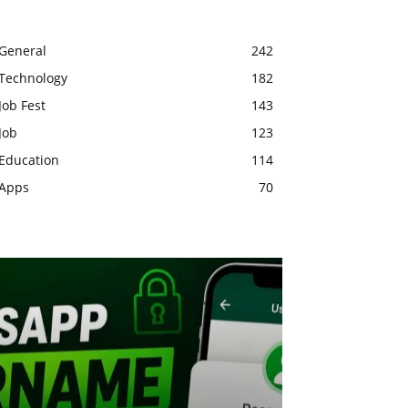
General
242
Technology
182
Job Fest
143
Job
123
Education
114
Apps
70