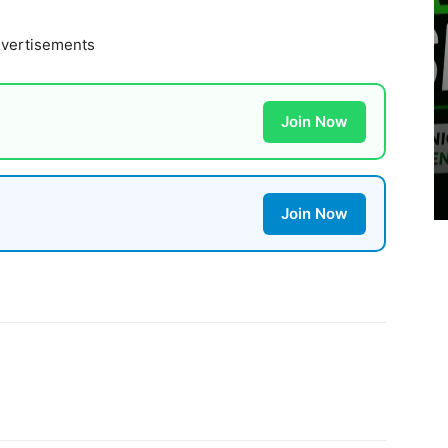
vertisements
Join Now
Join Now