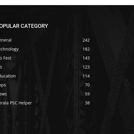
OPULAR CATEGORY
eneral
242
echnology
182
b Fest
143
b
123
ducation
114
pps
70
ews
59
erala PSC Helper
38