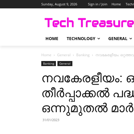
Sunday, August 9, 2026
Sign in / Join
Home
Tech
HOME
TECHNOLOGY
GENERAL
Home
General
Banking
നവകേരളീയം: ഒറ്റത്തവ
Banking
General
നവകേരളീയം: ഒ
തീർപ്പാക്കൽ പ
ഒന്നുമുതൽ മാർച
31/01/2023
Share