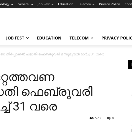
nology
General
Job Fest
Education
Telecom
Privacy Policy
Cont
JOB FEST
EDUCATION
TELECOM
PRIVACY POLI
ണ തീർപ്പാക്കൽ പദ്ധതി ഫെബ്രുവരി ഒന്നുമുതൽ മാർച്ച് 31 വരെ
റ്റത്തവണ
ദ്ധതി ഫെബ്രുവരി
്ച് 31 വരെ
573
0