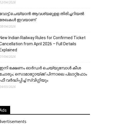
12/04/2026
വോട്ട് ചെയ്യാന്‍ ആവശ്യമുളള തിരിച്ചറിയല്‍
രേഖകള്‍ ഇവയാണ്
08/04/2026
New Indian Railway Rules for Confirmed Ticket
Cancellation from April 2026 – Full Details
Explained
01/04/2026
ഇനി ഭക്ഷണം ഓർഡർ ചെയ്യുമ്പോൾ കീശ
ചോരും; സൊമാറ്റോയ്ക്ക് പിന്നാലെ പ്ലാറ്റ്‌ഫോം
ഫീ വർദ്ധിപ്പിച്ച് സ്വിഗ്ഗിയും
24/03/2026
Ads
dvertisements