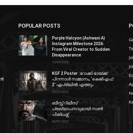
POPULAR POSTS
P
Purple Halcyon (Ashwani A)
G
Instagram Milestone 2026:
T
From Viral Creator to Sudden
Disappearance
Jo
12/04/2026
Jo
KGF 2 Poster :റോക്കി ഭായ്ക്ക്
E
ഷൻ
പിറന്നാൾ സമ്മാനം, ‘കെജിഎഫ്
A
2’ ഏപ്രിലിൽ എത്തും
09/01/2022
N
K
ബീസ്റ്റ് റിലീസ്
പ്രഖ്യാപനവുമായി സണ്‍
പിക്ചേഴ്സ്
02/01/2022