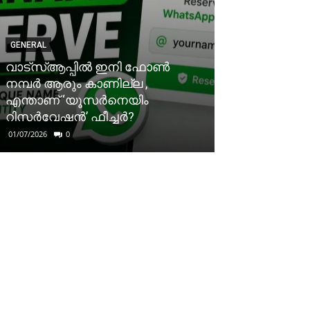
GENERAL
വാട്‌സ്ആപ്പിൽ ഇനി ഫോൺ
നമ്പർ ആരും കാണില്ല ,
എന്താണ് ‘യൂസർനെയിം
റിസർവേഷൻ’ ഫീച്ചർ?
01/07/2026
0