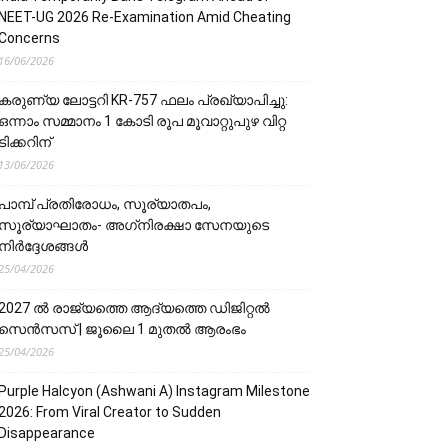
NEET-UG 2026 Re-Examination Amid Cheating
Concerns
16/06/2026
കരുണ്യ ലോട്ടറി KR-757 ഫലം പ്രഖ്യാപിച്ചു:
ഒന്നാം സമ്മാനം 1 കോടി രൂപ മൂവാറ്റുപുഴ വിറ്റ
ടിക്കറിന്
13/06/2026
പാമ്പ് പ്രതിരോധം, സൂര്യാതപം,
സൂര്യാഘാതം- അഗ്‌നിരക്ഷാ സേനയു‌‌‌ടെ
നിർദ്ദേശങ്ങൾ
25/04/2026
2027 ൽ രാജ്യത്തെ ആദ്യത്തെ ഡിജിറ്റൽ
സെൻസസ് | ജൂലൈ 1 മുതൽ ആരംഭം
25/04/2026
Purple Halcyon (Ashwani A) Instagram Milestone
2026: From Viral Creator to Sudden
Disappearance