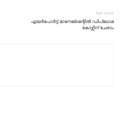
Next article
എയർപോർട്ട് മാനേജ്മെന്റിൽ ഡിപ്ലോമ
കോഴ്സിന് ചേരാം