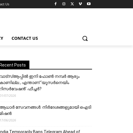
act Us
CY
CONTACT US
Recent Posts
വാട്‌സ്ആപ്പിൽ ഇനി ഫോൺ നമ്പർ ആരും
കാണില്ല , എന്താണ് ‘യൂസർനെയിം
റിസർവേഷൻ’ ഫീച്ചർ?
01/07/2026
ആധാർ സേവനങ്ങൾ: നിർദേശങ്ങളുമായി ഐടി
മിഷൻ
17/06/2026
India Temporarily Bans Telegram Ahead of