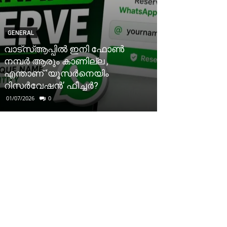
GENERAL
വാട്‌സ്ആപ്പിൽ ഇനി ഫോൺ
നമ്പർ ആരും കാണില്ല ,
എന്താണ് ‘യൂസർനെയിം
റിസർവേഷൻ’ ഫീച്ചർ?
01/07/2026
0