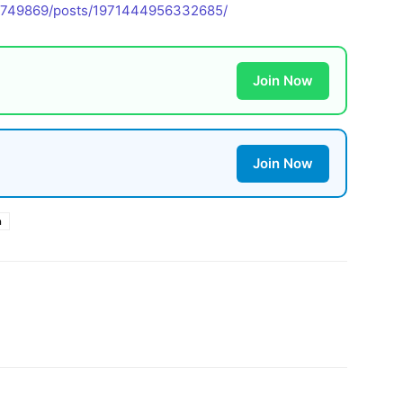
2749869/posts/1971444956332685/
Join Now
Join Now
n