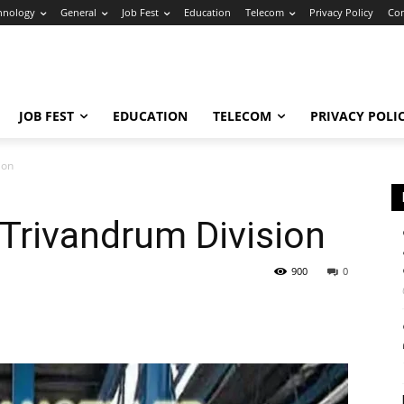
hnology
General
Job Fest
Education
Telecom
Privacy Policy
Con
JOB FEST
EDUCATION
TELECOM
PRIVACY POLI
ion
 Trivandrum Division
900
0