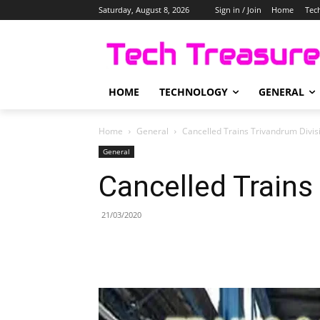
Saturday, August 8, 2026
Sign in / Join
Home
Tec
HOME
TECHNOLOGY
GENERAL
Home
General
Cancelled Trains Trivandrum Divis
General
Cancelled Trains
21/03/2020
Share