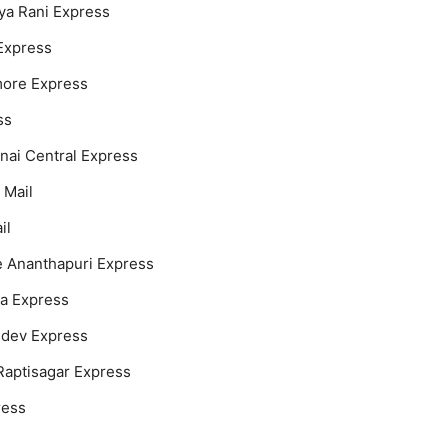
ya Rani Express
Express
more Express
ss
nai Central Express
 Mail
il
e Ananthapuri Express
ta Express
udev Express
Raptisagar Express
ress