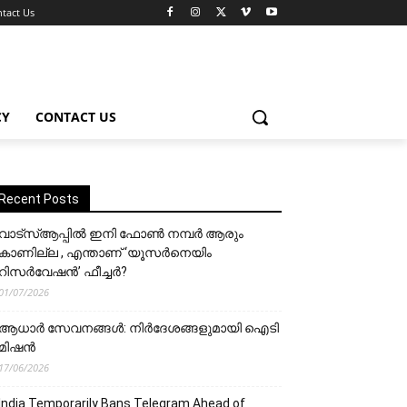
tact Us
CY
CONTACT US
Recent Posts
വാട്‌സ്ആപ്പിൽ ഇനി ഫോൺ നമ്പർ ആരും
കാണില്ല , എന്താണ് ‘യൂസർനെയിം
റിസർവേഷൻ’ ഫീച്ചർ?
01/07/2026
ആധാർ സേവനങ്ങൾ: നിർദേശങ്ങളുമായി ഐടി
മിഷൻ
17/06/2026
India Temporarily Bans Telegram Ahead of