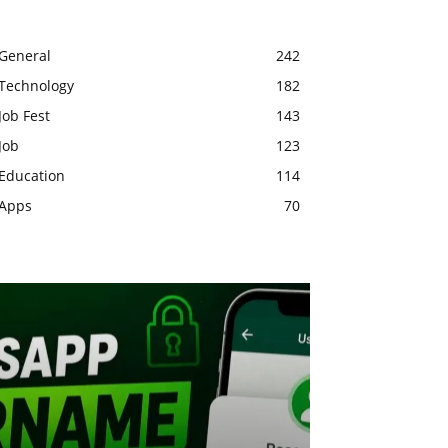
General
242
Technology
182
Job Fest
143
Job
123
Education
114
Apps
70