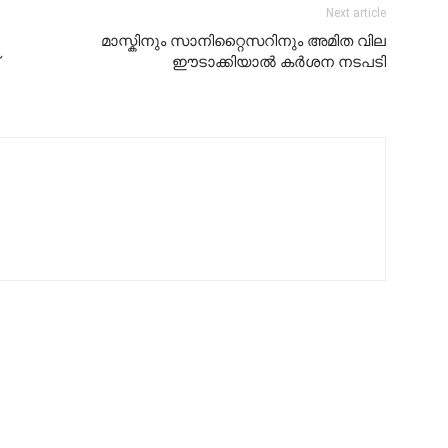
Next article
മാസ്കിനും സാനിറ്റൈസറിനും അമിത വില
ഈടാക്കിയാൽ കർശന നടപടി