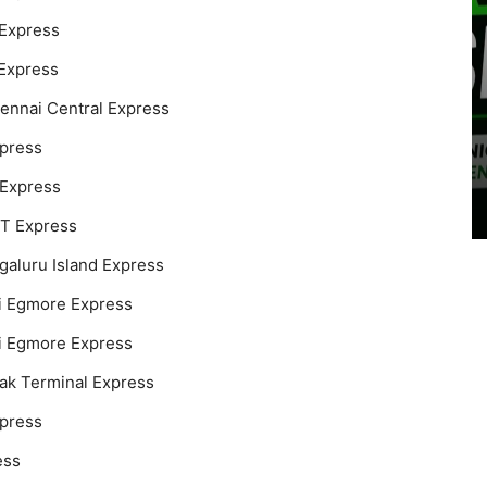
 Express
 Express
ennai Central Express
xpress
 Express
ST Express
aluru Island Express
i Egmore Express
i Egmore Express
lak Terminal Express
xpress
ess