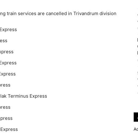
g train services are cancelled in Trivandrum division
 Express
ress
xpress
 Express
Express
press
ilak Terminus Express
press
xpress
A
 Express