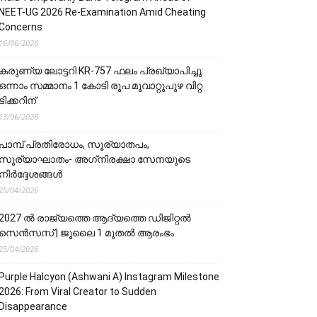
NEET-UG 2026 Re-Examination Amid Cheating
Concerns
16/06/2026
കരുണ്യ ലോട്ടറി KR-757 ഫലം പ്രഖ്യാപിച്ചു:
ഒന്നാം സമ്മാനം 1 കോടി രൂപ മൂവാറ്റുപുഴ വിറ്റ
ടിക്കറിന്
13/06/2026
പാമ്പ് പ്രതിരോധം, സൂര്യാതപം,
സൂര്യാഘാതം- അഗ്‌നിരക്ഷാ സേനയു‌‌‌ടെ
നിർദ്ദേശങ്ങൾ
25/04/2026
2027 ൽ രാജ്യത്തെ ആദ്യത്തെ ഡിജിറ്റൽ
സെൻസസ് | ജൂലൈ 1 മുതൽ ആരംഭം
25/04/2026
Purple Halcyon (Ashwani A) Instagram Milestone
2026: From Viral Creator to Sudden
Disappearance