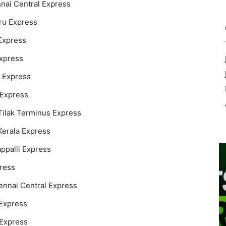
nai Central Express
ru Express
Express
Express
e Express
 Express
Tilak Terminus Express
Kerala Express
ppalli Express
ress
ennai Central Express
 Express
 Express