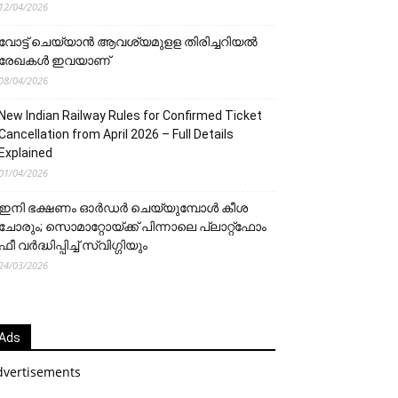
12/04/2026
വോട്ട് ചെയ്യാന്‍ ആവശ്യമുളള തിരിച്ചറിയല്‍
രേഖകള്‍ ഇവയാണ്
08/04/2026
New Indian Railway Rules for Confirmed Ticket
Cancellation from April 2026 – Full Details
Explained
01/04/2026
ഇനി ഭക്ഷണം ഓർഡർ ചെയ്യുമ്പോൾ കീശ
ചോരും; സൊമാറ്റോയ്ക്ക് പിന്നാലെ പ്ലാറ്റ്‌ഫോം
ഫീ വർദ്ധിപ്പിച്ച് സ്വിഗ്ഗിയും
24/03/2026
Ads
dvertisements