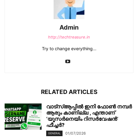
Admin
http://techtreasure.in
Try to change everything...
RELATED ARTICLES
വാട്‌സ്ആപ്പിൽ ഇനി ഫോൺ നമ്പർ
ആരും കാണില്ല , എന്താണ്
‘യൂസർനെയിം റിസർവേഷൻ’
ഫീച്ചർ?
01/07/2026
GENERAL