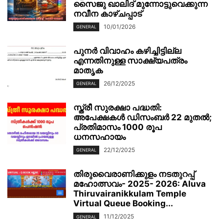
സൈജു ഖാലിദ് മുന്നോട്ടുവെക്കുന്ന
നവീന കാഴ്ചപ്പാട്
10/01/2026
GENERAL
പുനർ വിവാഹം കഴിച്ചിട്ടില്ല
എന്നതിനുള്ള സാക്ഷ്യപത്രം
മാതൃക
26/12/2025
GENERAL
സ്ത്രീ സുരക്ഷാ പദ്ധതി:
അപേക്ഷകൾ ഡിസംബർ 22 മുതൽ;
പ്രതിമാസം 1000 രൂപ
ധനസഹായം
22/12/2025
GENERAL
തിരുവൈരാണിക്കുളം നടതുറപ്പ്
മഹോത്സവം- 2025- 2026: Aluva
Thiruvairanikkulam Temple
Virtual Queue Booking...
11/12/2025
GENERAL