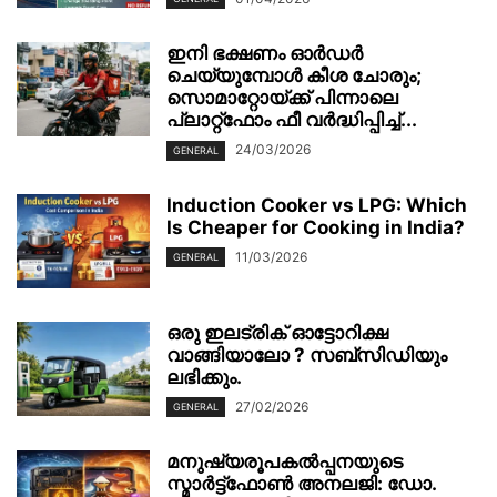
ഇനി ഭക്ഷണം ഓർഡർ
ചെയ്യുമ്പോൾ കീശ ചോരും;
സൊമാറ്റോയ്ക്ക് പിന്നാലെ
പ്ലാറ്റ്‌ഫോം ഫീ വർദ്ധിപ്പിച്ച്...
24/03/2026
GENERAL
Induction Cooker vs LPG: Which
Is Cheaper for Cooking in India?
11/03/2026
GENERAL
ഒരു ഇലട്രിക് ഓട്ടോറിക്ഷ
വാങ്ങിയാലോ ? സബ്സിഡിയും
ലഭിക്കും.
27/02/2026
GENERAL
മനുഷ്യരൂപകൽപ്പനയുടെ
സ്മാർട്ട്‌ഫോൺ അനലജി: ഡോ.