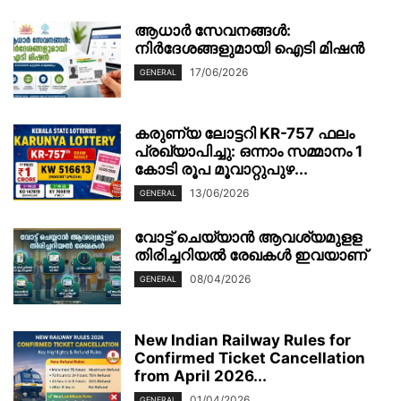
ആധാർ സേവനങ്ങൾ:
നിർദേശങ്ങളുമായി ഐടി മിഷൻ
17/06/2026
GENERAL
കരുണ്യ ലോട്ടറി KR-757 ഫലം
പ്രഖ്യാപിച്ചു: ഒന്നാം സമ്മാനം 1
കോടി രൂപ മൂവാറ്റുപുഴ...
13/06/2026
GENERAL
വോട്ട് ചെയ്യാന്‍ ആവശ്യമുളള
തിരിച്ചറിയല്‍ രേഖകള്‍ ഇവയാണ്
08/04/2026
GENERAL
New Indian Railway Rules for
Confirmed Ticket Cancellation
from April 2026...
01/04/2026
GENERAL