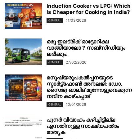
Induction Cooker vs LPG: Which
Is Cheaper for Cooking in India?
11/03/2026
GENERAL
ഒരു ഇലട്രിക് ഓട്ടോറിക്ഷ
വാങ്ങിയാലോ ? സബ്സിഡിയും
ലഭിക്കും.
27/02/2026
GENERAL
മനുഷ്യരൂപകൽപ്പനയുടെ
സ്മാർട്ട്‌ഫോൺ അനലജി: ഡോ.
സൈജു ഖാലിദ് മുന്നോട്ടുവെക്കുന്ന
നവീന കാഴ്ചപ്പാട്
10/01/2026
GENERAL
പുനർ വിവാഹം കഴിച്ചിട്ടില്ല
എന്നതിനുള്ള സാക്ഷ്യപത്രം
മാതൃക