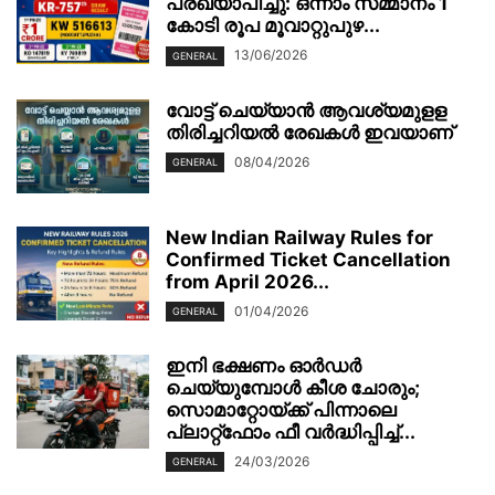
പ്രഖ്യാപിച്ചു: ഒന്നാം സമ്മാനം 1
കോടി രൂപ മൂവാറ്റുപുഴ...
13/06/2026
GENERAL
വോട്ട് ചെയ്യാന്‍ ആവശ്യമുളള
തിരിച്ചറിയല്‍ രേഖകള്‍ ഇവയാണ്
08/04/2026
GENERAL
New Indian Railway Rules for
Confirmed Ticket Cancellation
from April 2026...
01/04/2026
GENERAL
ഇനി ഭക്ഷണം ഓർഡർ
ചെയ്യുമ്പോൾ കീശ ചോരും;
സൊമാറ്റോയ്ക്ക് പിന്നാലെ
പ്ലാറ്റ്‌ഫോം ഫീ വർദ്ധിപ്പിച്ച്...
24/03/2026
GENERAL