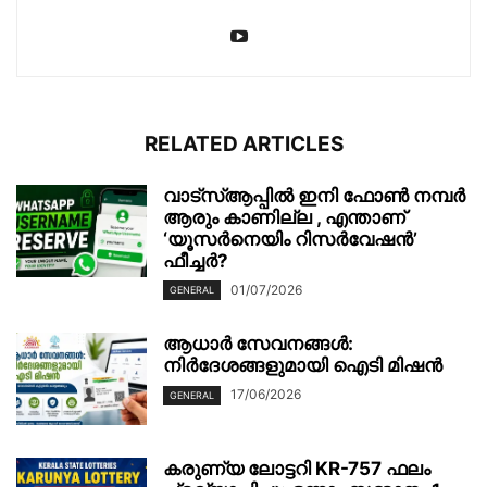
RELATED ARTICLES
വാട്‌സ്ആപ്പിൽ ഇനി ഫോൺ നമ്പർ
ആരും കാണില്ല , എന്താണ്
‘യൂസർനെയിം റിസർവേഷൻ’
ഫീച്ചർ?
01/07/2026
GENERAL
ആധാർ സേവനങ്ങൾ:
നിർദേശങ്ങളുമായി ഐടി മിഷൻ
17/06/2026
GENERAL
കരുണ്യ ലോട്ടറി KR-757 ഫലം