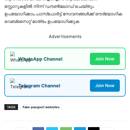
സ്റ്റോറുകളിൽ നിന്ന് ഡൗൺലോഡ് ചെയ്തും
ഉപയോഗിക്കാം.പാസ്‌പോർട്ട് സേവനങ്ങൾക്ക് ഔദ്യോഗിക
വെബ്‌സൈറ്റ് മാത്രം ഉപയോഗിക്കുക
Advertisements
WhatsApp Channel
Join Now
Telegram Channel
Join Now
TAGS
Fake passport websites