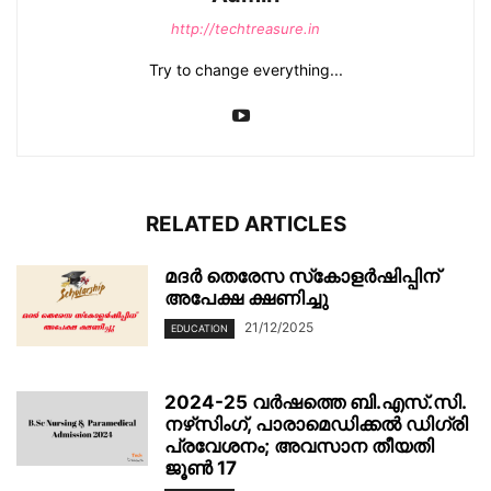
http://techtreasure.in
Try to change everything...
RELATED ARTICLES
മദർ തെരേസ സ്‌കോളർഷിപ്പിന്
അപേക്ഷ ക്ഷണിച്ചു
21/12/2025
EDUCATION
2024-25 വർഷത്തെ ബി.എസ്.സി.
നഴ്‌സിംഗ്, പാരാമെഡിക്കൽ ഡിഗ്രി
പ്രവേശനം; അവസാന തീയതി
ജൂൺ 17