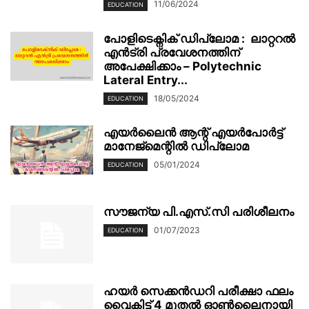
11/06/2024
EDUCATION
പോളിടെക്നിക് ഡിപ്ലോമ : ലാറ്ററൽ
എൻട്രി പ്രവേശനത്തിന്
അപേക്ഷിക്കാം – Polytechnic
Lateral Entry...
18/05/2024
EDUCATION
എയർലൈൻ ആന്റ് എയർപോർട്ട്
മാനേജ്‌മെന്റിൽ ഡിപ്ലോമ
05/01/2024
EDUCATION
സൗജന്യ പി.എസ്.സി പരിശീലനം
01/07/2023
EDUCATION
ഹയർ സെക്കൻഡറി പരീക്ഷാ ഫലം
വൈകിട്ട് 4 മുതൽ ഓൺലൈനായി