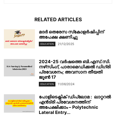
RELATED ARTICLES
മദർ തെരേസ സ്‌കോളർഷിപ്പിന്
അപേക്ഷ ക്ഷണിച്ചു
21/12/2025
EDUCATION
2024-25 വർഷത്തെ ബി.എസ്.സി.
നഴ്‌സിംഗ്, പാരാമെഡിക്കൽ ഡിഗ്രി
പ്രവേശനം; അവസാന തീയതി
ജൂൺ 17
11/06/2024
EDUCATION
പോളിടെക്നിക് ഡിപ്ലോമ : ലാറ്ററൽ
എൻട്രി പ്രവേശനത്തിന്
അപേക്ഷിക്കാം – Polytechnic
Lateral Entry...