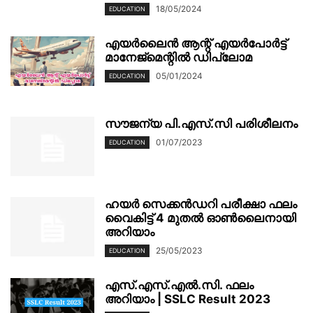
18/05/2024
EDUCATION
എയർലൈൻ ആന്റ് എയർപോർട്ട്
മാനേജ്‌മെന്റിൽ ഡിപ്ലോമ
05/01/2024
EDUCATION
സൗജന്യ പി.എസ്.സി പരിശീലനം
01/07/2023
EDUCATION
ഹയർ സെക്കൻഡറി പരീക്ഷാ ഫലം
വൈകിട്ട് 4 മുതൽ ഓൺലൈനായി
അറിയാം
25/05/2023
EDUCATION
എസ്.എസ്.എൽ.സി. ഫലം
അറിയാം | SSLC Result 2023