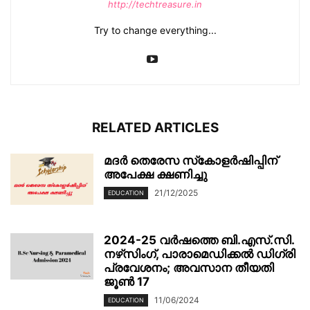
http://techtreasure.in
Try to change everything...
RELATED ARTICLES
മദർ തെരേസ സ്‌കോളർഷിപ്പിന്
അപേക്ഷ ക്ഷണിച്ചു
21/12/2025
EDUCATION
2024-25 വർഷത്തെ ബി.എസ്.സി.
നഴ്‌സിംഗ്, പാരാമെഡിക്കൽ ഡിഗ്രി
പ്രവേശനം; അവസാന തീയതി
ജൂൺ 17
11/06/2024
EDUCATION