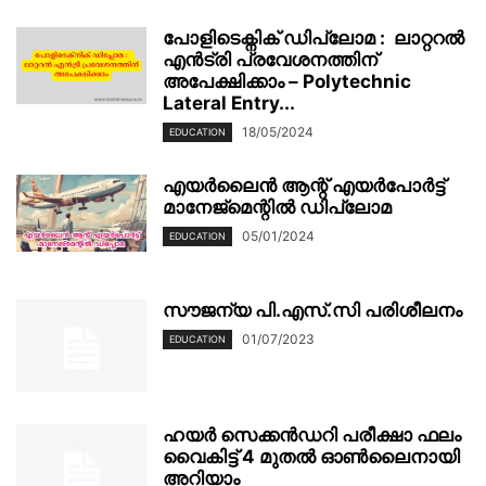
പോളിടെക്നിക് ഡിപ്ലോമ : ലാറ്ററൽ
എൻട്രി പ്രവേശനത്തിന്
അപേക്ഷിക്കാം – Polytechnic
Lateral Entry...
18/05/2024
EDUCATION
എയർലൈൻ ആന്റ് എയർപോർട്ട്
മാനേജ്‌മെന്റിൽ ഡിപ്ലോമ
05/01/2024
EDUCATION
സൗജന്യ പി.എസ്.സി പരിശീലനം
01/07/2023
EDUCATION
ഹയർ സെക്കൻഡറി പരീക്ഷാ ഫലം
വൈകിട്ട് 4 മുതൽ ഓൺലൈനായി
അറിയാം