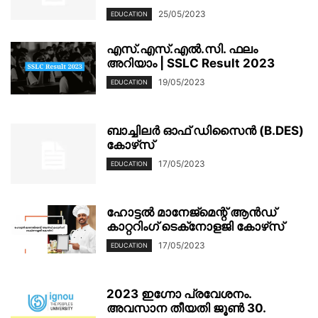
25/05/2023
EDUCATION
എസ്.എസ്.എൽ.സി. ഫലം
അറിയാം | SSLC Result 2023
19/05/2023
EDUCATION
ബാച്ചിലർ ഓഫ് ഡിസൈൻ (B.DES)
കോഴ്‌സ്
17/05/2023
EDUCATION
ഹോട്ടൽ മാനേജ്‌മെന്റ് ആൻഡ്
കാറ്ററിംഗ് ടെക്‌നോളജി കോഴ്‌സ്
17/05/2023
EDUCATION
2023 ഇഗ്നോ പ്രവേശനം.
അവസാന തീയതി ജൂൺ 30.