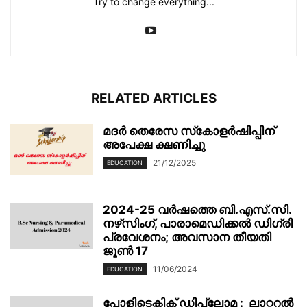
Try to change everything...
RELATED ARTICLES
മദർ തെരേസ സ്‌കോളർഷിപ്പിന്
അപേക്ഷ ക്ഷണിച്ചു
21/12/2025
EDUCATION
2024-25 വർഷത്തെ ബി.എസ്.സി.
നഴ്‌സിംഗ്, പാരാമെഡിക്കൽ ഡിഗ്രി
പ്രവേശനം; അവസാന തീയതി
ജൂൺ 17
11/06/2024
EDUCATION
പോളിടെക്നിക് ഡിപ്ലോമ : ലാറ്ററൽ