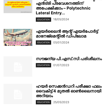
എൻട്രി പ്രവേശനത്തിന്
അപേക്ഷിക്കാം – Polytechnic
Lateral Entry...
18/05/2024
EDUCATION
എയർലൈൻ ആന്റ് എയർപോർട്ട്
മാനേജ്‌മെന്റിൽ ഡിപ്ലോമ
05/01/2024
EDUCATION
സൗജന്യ പി.എസ്.സി പരിശീലനം
01/07/2023
EDUCATION
ഹയർ സെക്കൻഡറി പരീക്ഷാ ഫലം
വൈകിട്ട് 4 മുതൽ ഓൺലൈനായി
അറിയാം
25/05/2023
EDUCATION