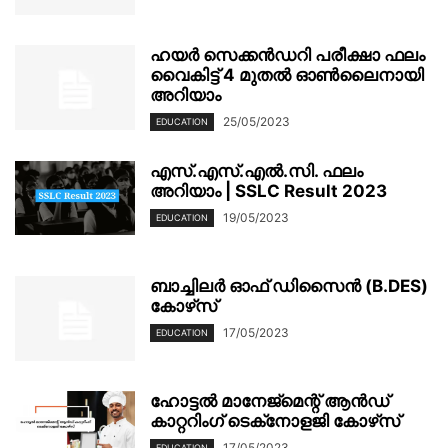
ഹയർ സെക്കൻഡറി പരീക്ഷാ ഫലം
വൈകിട്ട് 4 മുതൽ ഓൺലൈനായി
അറിയാം
25/05/2023
EDUCATION
എസ്.എസ്.എൽ.സി. ഫലം
അറിയാം | SSLC Result 2023
19/05/2023
EDUCATION
ബാച്ചിലർ ഓഫ് ഡിസൈൻ (B.DES)
കോഴ്‌സ്
17/05/2023
EDUCATION
ഹോട്ടൽ മാനേജ്‌മെന്റ് ആൻഡ്
കാറ്ററിംഗ് ടെക്‌നോളജി കോഴ്‌സ്
17/05/2023
EDUCATION