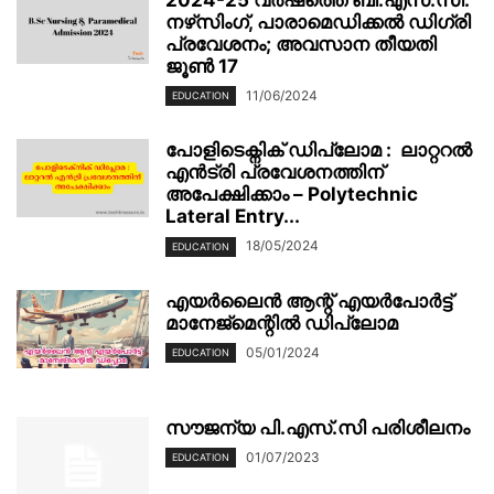
2024-25 വർഷത്തെ ബി.എസ്.സി.
നഴ്‌സിംഗ്, പാരാമെഡിക്കൽ ഡിഗ്രി
പ്രവേശനം; അവസാന തീയതി
ജൂൺ 17
11/06/2024
EDUCATION
പോളിടെക്നിക് ഡിപ്ലോമ : ലാറ്ററൽ
എൻട്രി പ്രവേശനത്തിന്
അപേക്ഷിക്കാം – Polytechnic
Lateral Entry...
18/05/2024
EDUCATION
എയർലൈൻ ആന്റ് എയർപോർട്ട്
മാനേജ്‌മെന്റിൽ ഡിപ്ലോമ
05/01/2024
EDUCATION
സൗജന്യ പി.എസ്.സി പരിശീലനം
01/07/2023
EDUCATION