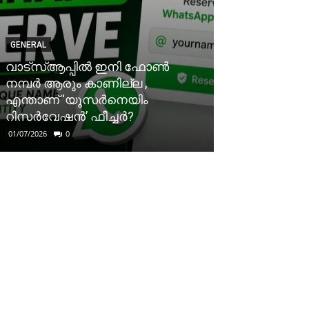
GENERAL
വാട്‌സ്ആപ്പിൽ ഇനി ഫോൺ
നമ്പർ ആരും കാണില്ല ,
എന്താണ് ‘യൂസർനെയിം
റിസർവേഷൻ’ ഫീച്ചർ?
01/07/2026
0