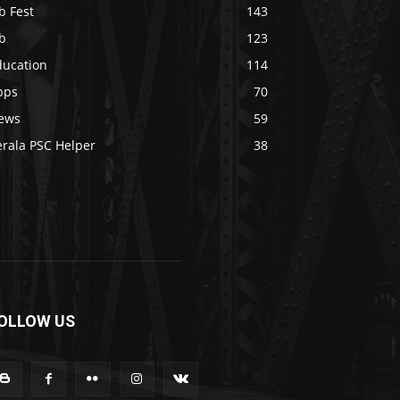
b Fest
143
b
123
ducation
114
pps
70
ews
59
erala PSC Helper
38
OLLOW US