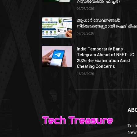
റിസർവേഷൻ’ ഫീച്ചർ?
01/07/2026
ആധാർ സേവനങ്ങൾ:
നിർദേശങ്ങളുമായി ഐടി മി
17/06/2026
India Temporarily Bans
Telegram Ahead of NEET-UG
2026 Re-Examination Amid
Cheating Concerns
16/06/2026
AB
Tech
News