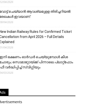
12/04/2026
വോട്ട് ചെയ്യാന്‍ ആവശ്യമുളള തിരിച്ചറിയല്‍
രേഖകള്‍ ഇവയാണ്
08/04/2026
New Indian Railway Rules for Confirmed Ticket
Cancellation from April 2026 – Full Details
Explained
01/04/2026
ഇനി ഭക്ഷണം ഓർഡർ ചെയ്യുമ്പോൾ കീശ
ചോരും; സൊമാറ്റോയ്ക്ക് പിന്നാലെ പ്ലാറ്റ്‌ഫോം
ഫീ വർദ്ധിപ്പിച്ച് സ്വിഗ്ഗിയും
24/03/2026
Ads
dvertisements