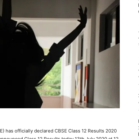
) has officially declared CBSE Class 12 Results 2020
nnounced Class 12 Results today 13th July 2020 at 12