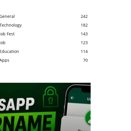
General
242
Technology
182
Job Fest
143
Job
123
Education
114
Apps
70