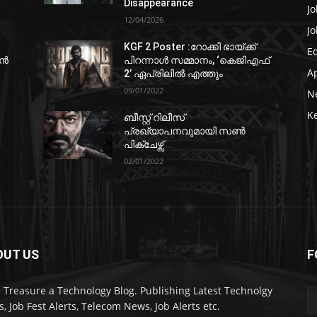
Disappearance
Jo
12/04/2026
Jo
KGF 2 Poster :റോക്കി ഭായ്ക്ക്
E
ഷൻ
പിറന്നാൾ സമ്മാനം, ‘കെജിഎഫ്
A
2’ ഏപ്രിലിൽ എത്തും
09/01/2022
N
K
ബീസ്റ്റ് റിലീസ്
പ്രഖ്യാപനവുമായി സണ്‍
പിക്ചേഴ്സ്
02/01/2022
OUT US
F
 Treasure a Technology Blog. Publishing Latest Technolgy
, Job Fest Alerts, Telecom News, Job Alerts etc.