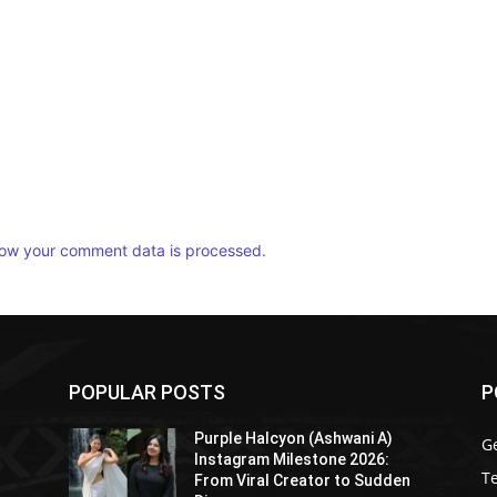
ow your comment data is processed.
POPULAR POSTS
P
Purple Halcyon (Ashwani A)
G
Instagram Milestone 2026:
T
From Viral Creator to Sudden