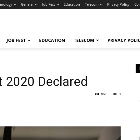
hnology
General
Job Fest
Education
Telecom
Privacy Policy
Con
JOB FEST
EDUCATION
TELECOM
PRIVACY POLI
t 2020 Declared
861
0