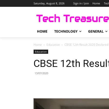
Saturday, August 8, 2026
Sign in / Join
Home
Tec
HOME
TECHNOLOGY
GENERAL
Home
Education
CBSE 12th Result 2020 Declared
Education
CBSE 12th Resul
13/07/2020
Share