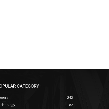
OPULAR CATEGORY
eneral
242
echnology
182