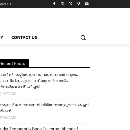
tact Us
CY
CONTACT US
Recent Posts
വാട്‌സ്ആപ്പിൽ ഇനി ഫോൺ നമ്പർ ആരും
കാണില്ല , എന്താണ് ‘യൂസർനെയിം
റിസർവേഷൻ’ ഫീച്ചർ?
01/07/2026
ആധാർ സേവനങ്ങൾ: നിർദേശങ്ങളുമായി ഐടി
മിഷൻ
17/06/2026
India Temporarily Bans Telegram Ahead of