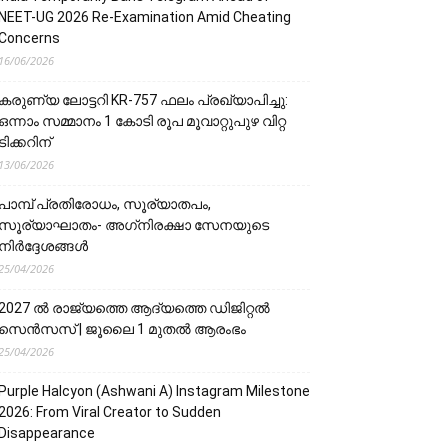
NEET-UG 2026 Re-Examination Amid Cheating
Concerns
16/06/2026
കരുണ്യ ലോട്ടറി KR-757 ഫലം പ്രഖ്യാപിച്ചു:
ഒന്നാം സമ്മാനം 1 കോടി രൂപ മൂവാറ്റുപുഴ വിറ്റ
ടിക്കറിന്
13/06/2026
പാമ്പ് പ്രതിരോധം, സൂര്യാതപം,
സൂര്യാഘാതം- അഗ്‌നിരക്ഷാ സേനയു‌‌‌ടെ
നിർദ്ദേശങ്ങൾ
25/04/2026
2027 ൽ രാജ്യത്തെ ആദ്യത്തെ ഡിജിറ്റൽ
സെൻസസ് | ജൂലൈ 1 മുതൽ ആരംഭം
25/04/2026
Purple Halcyon (Ashwani A) Instagram Milestone
2026: From Viral Creator to Sudden
Disappearance