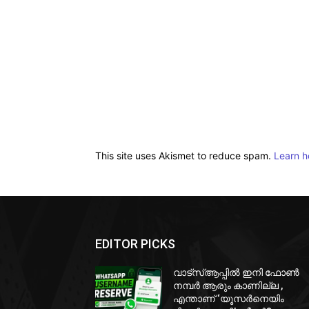
This site uses Akismet to reduce spam.
Learn h
EDITOR PICKS
വാട്‌സ്ആപ്പിൽ ഇനി ഫോൺ
നമ്പർ ആരും കാണില്ല ,
എന്താണ് ‘യൂസർനെയിം